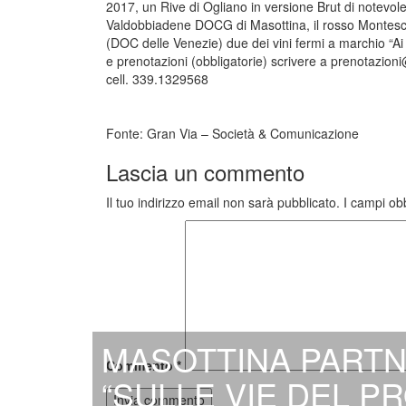
2017, un Rive di Ogliano in versione Brut di notevol
Valdobbiadene DOCG di Masottina, il rosso Montesc
(DOC delle Venezie) due dei vini fermi a marchio “Ai 
e prenotazioni (obbligatorie) scrivere a
prenotazioni
cell. 339.1329568
Fonte: Gran Via – Società & Comunicazione
Lascia un commento
Il tuo indirizzo email non sarà pubblicato.
I campi ob
MASOTTINA PARTN
Commento
*
“SULLE VIE DEL P