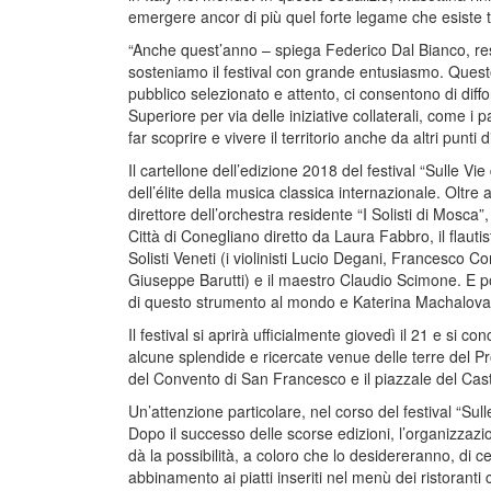
emergere ancor di più quel forte legame che esiste tr
“Anche quest’anno – spiega Federico Dal Bianco, re
sosteniamo il festival con grande entusiasmo. Quest
pubblico selezionato e attento, ci consentono di dif
Superiore per via delle iniziative collaterali, come i 
far scoprire e vivere il territorio anche da altri punti di
Il cartellone dell’edizione 2018 del festival “Sulle Vie
dell’élite della musica classica internazionale. Oltre 
direttore dell’orchestra residente “I Solisti di Mosc
Città di Conegliano diretto da Laura Fabbro, il flauti
Solisti Veneti (i violinisti Lucio Degani, Francesco Co
Giuseppe Barutti) e il maestro Claudio Scimone. E po
di questo strumento al mondo e Katerina Machalova
Il festival si aprirà ufficialmente giovedì il 21 e si
alcune splendide e ricercate venue delle terre del 
del Convento di San Francesco e il piazzale del Caste
Un’attenzione particolare, nel corso del festival “Sul
Dopo il successo delle scorse edizioni, l’organizzaz
dà la possibilità, a coloro che lo desidereranno, di cen
abbinamento ai piatti inseriti nel menù dei ristoran