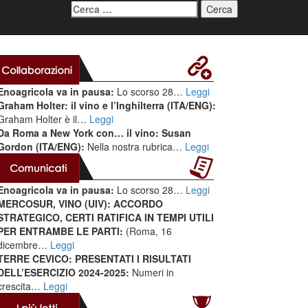
Ricerca
per:
Enoagricola va in pausa:
Lo scorso 28…
Leggi
Graham Holter: il vino e l’Inghilterra (ITA/ENG):
Graham Holter è il…
Leggi
Da Roma a New York con… il vino: Susan
Gordon (ITA/ENG):
Nella nostra rubrica…
Leggi
Enoagricola va in pausa:
Lo scorso 28…
Leggi
MERCOSUR, VINO (UIV): ACCORDO
STRATEGICO, CERTI RATIFICA IN TEMPI UTILI
PER ENTRAMBE LE PARTI:
(Roma, 16
dicembre…
Leggi
TERRE CEVICO: PRESENTATI I RISULTATI
DELL’ESERCIZIO 2024-2025:
Numeri in
crescita…
Leggi