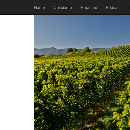
|
|
Comunicati
21 Giugno 2018
Fabio Ciarla
Home
Chi siamo
Rubriche
Podcast