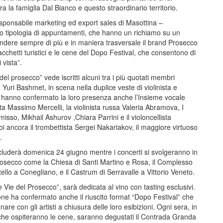
a la famiglia Dal Bianco e questo straordinario territorio.
sponsabile marketing ed export sales di Masottina –
o tipologia di appuntamenti, che hanno un richiamo su un
fondere sempre di più e in maniera trasversale il brand Prosecco
pacchetti turistici e le cene del Dopo Festival, che consentono di
 vista”.
 del prosecco” vede iscritti alcuni tra i più quotati membri
a Yuri Bashmet, in scena nella duplice veste di violinista e
a”, hanno confermato la loro presenza anche l’Insieme vocale
sta Massimo Mercelli, la violinista russa Valeria Abramova, I
misso, Mikhail Ashurov ,Chiara Parrini e il violoncellista
i ancora il trombettista Sergei Nakariakov, il maggiore virtuoso
.
 concluderà domenica 24 giugno mentre i concerti si svolgeranno in
Prosecco come la Chiesa di Santi Martino e Rosa, il Complesso
llo a Conegliano, e il Castrum di Serravalle a Vittorio Veneto.
le Vie del Prosecco”, sarà dedicata al vino con tasting esclusivi.
ione ha confermato anche il riuscito format “Dopo Festival” che
are con gli artisti a chiusura delle loro esibizioni. Ogni sera, in
ti che ospiteranno le cene, saranno degustati il Contrada Granda