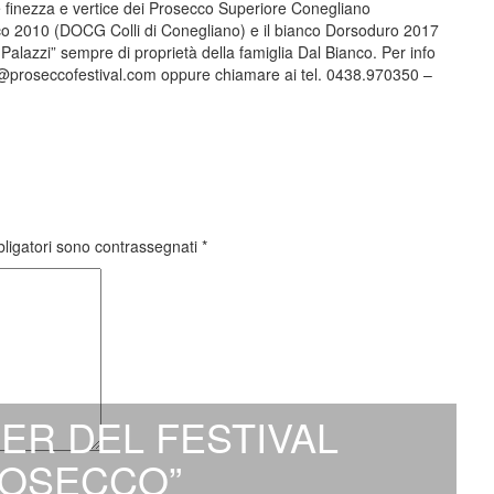
e finezza e vertice dei Prosecco Superiore Conegliano
o 2010 (DOCG Colli di Conegliano) e il bianco Dorsoduro 2017
Palazzi” sempre di proprietà della famiglia Dal Bianco. Per info
@proseccofestival.com
oppure chiamare ai tel. 0438.970350 –
bligatori sono contrassegnati
*
ER DEL FESTIVAL
ROSECCO”