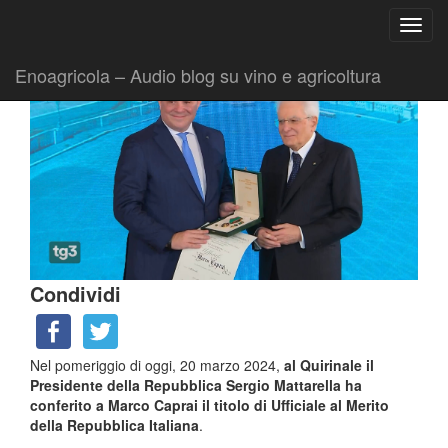
Ricerca
Toggl
per:
|
|
Comunicati
20 Marzo 2024
Fabio Ciarla
navig
Enoagricola – Audio blog su vino e agricoltura
Condividi
Nel pomeriggio di oggi, 20 marzo 2024,
al Quirinale il
Presidente della Repubblica Sergio Mattarella ha
conferito a Marco Caprai il titolo di Ufficiale al Merito
della Repubblica Italiana
.