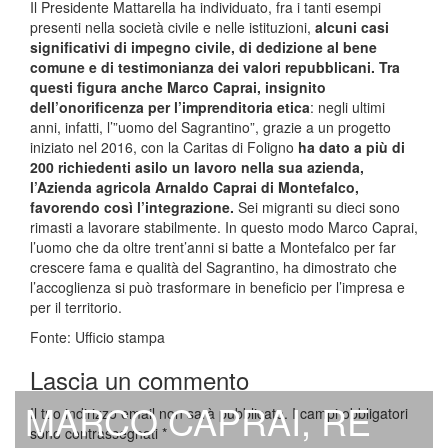
Il Presidente Mattarella ha individuato, fra i tanti esempi
presenti nella società civile e nelle istituzioni,
alcuni casi
significativi di impegno civile, di dedizione al bene
comune e di testimonianza dei valori repubblicani. Tra
questi figura anche Marco Caprai, insignito
dell’onorificenza per l’imprenditoria etica
: negli ultimi
anni, infatti, l’”uomo del Sagrantino”, grazie a un progetto
iniziato nel 2016, con la Caritas di Foligno
ha dato a più di
200 richiedenti asilo un lavoro nella sua azienda,
l’Azienda agricola Arnaldo Caprai di Montefalco,
favorendo così l’integrazione.
Sei migranti su dieci sono
rimasti a lavorare stabilmente. In questo modo Marco Caprai,
l’uomo che da oltre trent’anni si batte a Montefalco per far
crescere fama e qualità del Sagrantino, ha dimostrato che
l’accoglienza si può trasformare in beneficio per l’impresa e
per il territorio.
Fonte: Ufficio stampa
Lascia un commento
MARCO CAPRAI, RE
Il tuo indirizzo email non sarà pubblicato.
I campi obbligatori
sono contrassegnati
*