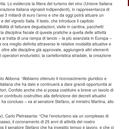
tà. Lo evidenzia la filiera del turismo del vino (Unione Italiana
razione italiana vignaioli indipendenti), in rappresentanza di
si 3 miliardi di euro l’anno e che da oggi potrà attuare un
 e del vigneto Italia. Il testo, che introduce il capitolo
ilità di fatturare degustazioni, visite in cantina, pacchetti
 disciplina fiscale di queste pratiche a quella delle attività
iera si tratta di una rampa di lancio – la più avanzata in Europa –
ora meglio definita attraverso le relative modalità attuative e
 oltre alle discipline già approvate, aggiungerà altri elementi
 operatori enoturistici, la cartellonistica stradale, la creazione
nesto Abbona: “Abbiamo ottenuto il riconoscimento giuridico e
ra italiana che ha dato e continuerà a dare grandi opportunità ai
itori. Confido anche che si possa costituire a breve un tavolo di
n contributo costruttivo alla definizione dei decreti attuativi
 ha concluso – va al senatore Stefàno, al ministro Martina, allo
v), Carlo Pietrasanta: “Che l’enoturismo sia un complesso di
passo, il coronamento di 25 anni di attività del nostro
s il senatore Stefàno che ha investito tempo e lavoro, e che ci