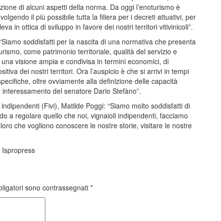
izione di alcuni aspetti della norma. Da oggi l’enoturismo è
gendo il più possibile tutta la filiera per i decreti attuativi, per
 in ottica di sviluppo in favore dei nostri territori vitivinicoli”.
 “Siamo soddisfatti per la nascita di una normativa che presenta
rismo, come patrimonio territoriale, qualità del servizio e
re una visione ampia e condivisa in termini economici, di
iva dei nostri territori. Ora l’auspicio è che si arrivi in tempi
pecifiche, oltre ovviamente alla definizione delle capacità
o interessamento del senatore Dario Stefàno”.
 indipendenti (Fivi), Matilde Poggi: “Siamo molto soddisfatti di
 a regolare quello che noi, vignaioli indipendenti, facciamo
oro che vogliono conoscere le nostre storie, visitare le nostre
 Ispropress
bligatori sono contrassegnati
*