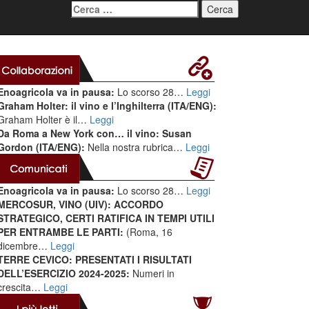
Ricerca
per:
Enoagricola va in pausa:
Lo scorso 28…
Leggi
Graham Holter: il vino e l’Inghilterra (ITA/ENG):
Graham Holter è il…
Leggi
Da Roma a New York con… il vino: Susan
Gordon (ITA/ENG):
Nella nostra rubrica…
Leggi
Enoagricola va in pausa:
Lo scorso 28…
Leggi
MERCOSUR, VINO (UIV): ACCORDO
STRATEGICO, CERTI RATIFICA IN TEMPI UTILI
PER ENTRAMBE LE PARTI:
(Roma, 16
dicembre…
Leggi
TERRE CEVICO: PRESENTATI I RISULTATI
DELL’ESERCIZIO 2024-2025:
Numeri in
crescita…
Leggi