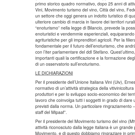
primo storico quadro normativo, dopo 25 anni di attivi
Vini, Movimento turismo del vino, Città del vino, Fede
un settore che oggi genera un indotto turistico di qua
ulteriore cambio di marcia in favore dei territori rurali
“enoturismo” nella legge di Bilancio, prevede la possib
enoturistici e vendemmie esperienziali, equiparando la
agrituristiche per gli imprenditori agricoli. Per la fil
fondamentale per il futuro dell’enoturismo, che andrà 
con l’iter parlamentare del ddl Stefàno. Quest’ultimo,
importanti quali la certificazione e la formazione degli
di un osservatorio sull’enoturismo.
LE DICHIARAZIONI
Per il presidente dell’Unione Italiana Vini (Uiv), Er
normativo di un’attività strategica della vitivinicoltu
produttori e per lo sviluppo socio-economico dei terr
lavoro che coinvolga tutti i soggetti in grado di dare u
previsti dalla norma. Un particolare ringraziamento –
staff del Mipaaf”.
Per il presidente del Movimento turismo del vino (Mt
attività riconosciuto dalla legge italiana è un grande 
Movimento, e di questo dobbiamo ringraziare in primi