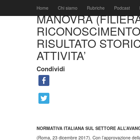
|
|
Comunicati
23 Dicembre 2017
Fabio Ciarla
Home
Chi siamo
Rubriche
Podcast
MANOVRA (FILIERA
RICONOSCIMENTO
RISULTATO STORIC
ATTIVITA’
Condividi
NORMATIVA ITALIANA SUL SETTORE ALL’AVAN
(Roma, 23 dicembre 2017). Con l’approvazione della