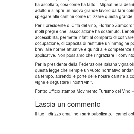
ha ascoltato, così come ha fatto il Mipaaf nella defin
adulto e si apre un nuovo grande lavoro da fare coinvol
spiegare alle cantine come utilizzare questa grande leva
Per il presidente di Città del vino, Floriano Zambon:
molti pregi e che l’associazione ha sostenuto. L’enotu
accessibilità, permette infatti al comparto di coltiva
occupazione, di capacità di restituire un’immagine posit
brevi alle norme attuative e quindi alle competenze s
applicative. Non possiamo che ringraziare il convint
Per la presidente della Federazione italiana vignaioli
questa legge che riempie un vuoto normativo andando
da tempo, aprendo le porte delle nostre cantine a col
vigne e degustare i nostri vini”.
Fonte: Ufficio stampa Movimento Turismo del Vino –
Lascia un commento
Il tuo indirizzo email non sarà pubblicato.
I campi ob