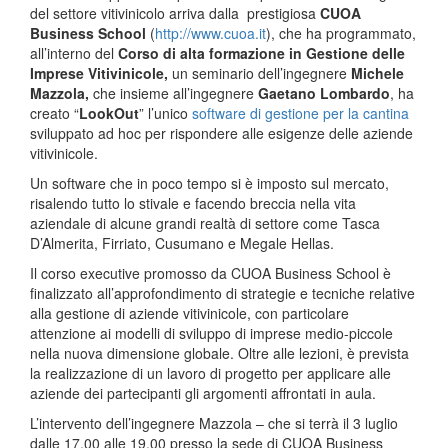
del settore vitivinicolo arriva dalla prestigiosa
CUOA
Business School
(
http://www.cuoa.it
), che ha programmato,
all’interno del
Corso di alta formazione in Gestione delle
Imprese Vitivinicole
,
un seminario dell’ingegnere
Michele
Mazzola,
che insieme all’ingegnere
Gaetano Lombardo
, ha
creato “
LookOut
” l’unico
software di gestione per la cantina
sviluppato ad hoc per rispondere alle esigenze delle aziende
vitivinicole.
Un software che in poco tempo si è imposto sul mercato,
risalendo tutto lo stivale e facendo breccia nella vita
aziendale di alcune grandi realtà di settore come Tasca
D’Almerita, Firriato, Cusumano e Megale Hellas.
Il corso executive promosso da CUOA Business School è
finalizzato all’approfondimento di strategie e tecniche relative
alla gestione di aziende vitivinicole, con particolare
attenzione ai modelli di sviluppo di imprese medio-piccole
nella nuova dimensione globale. Oltre alle lezioni, è prevista
la realizzazione di un lavoro di progetto per applicare alle
aziende dei partecipanti gli argomenti affrontati in aula.
L’intervento dell’ingegnere Mazzola – che si terrà il 3 luglio
dalle 17.00 alle 19.00 presso la sede di CUOA Business