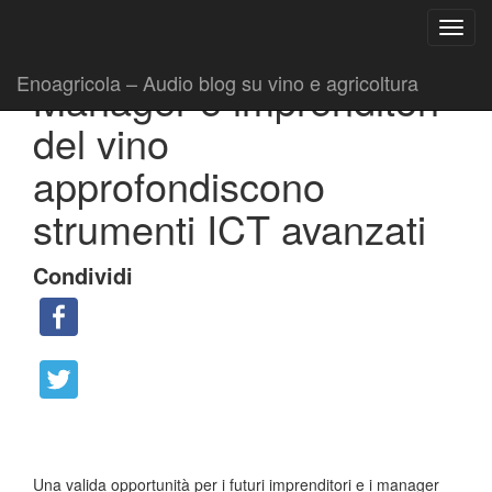
Ricerca
Toggl
per:
|
|
Comunicati
20 Maggio 2015
Fabio Ciarla
navig
Enoagricola – Audio blog su vino e agricoltura
Manager e imprenditori
del vino
approfondiscono
strumenti ICT avanzati
Condividi
Una valida opportunità per i futuri imprenditori e i manager