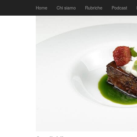
|
|
Comunicati
12 Febbraio 2018
Fabio Ciarla
Home
Chi siamo
Rubriche
Podcast