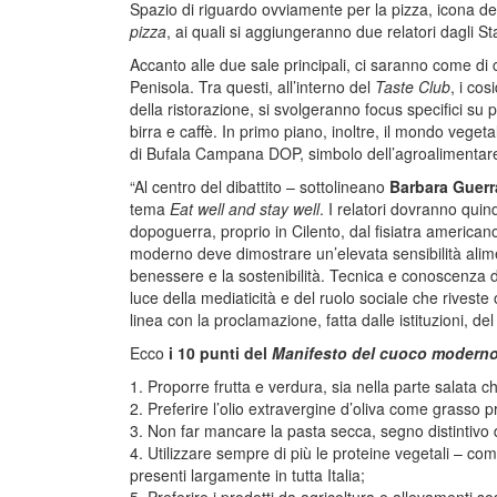
Spazio di riguardo ovviamente per la pizza, icona del 
pizza
, ai quali si aggiungeranno due relatori dagli Sta
Accanto alle due sale principali, ci saranno come di 
Penisola. Tra questi, all’interno del
Taste Club
, i cos
della ristorazione, si svolgeranno focus specifici su
birra e caffè. In primo piano, inoltre, il mondo veget
di Bufala Campana DOP, simbolo dell’agroalimentare d
“Al centro del dibattito – sottolineano
Barbara Guerr
tema
Eat well and stay well
. I relatori dovranno quind
dopoguerra, proprio in Cilento, dal fisiatra america
moderno deve dimostrare un’elevata sensibilità alime
benessere e la sostenibilità. Tecnica e conoscenza 
luce della mediaticità e del ruolo sociale che riveste
linea con la proclamazione, fatta dalle istituzioni, d
Ecco
i 10 punti del
Manifesto del cuoco modern
1. Proporre frutta e verdura, sia nella parte salata ch
2. Preferire l’olio extravergine d’oliva come grasso pr
3. Non far mancare la pasta secca, segno distintivo d
4. Utilizzare sempre di più le proteine vegetali – com
presenti largamente in tutta Italia;