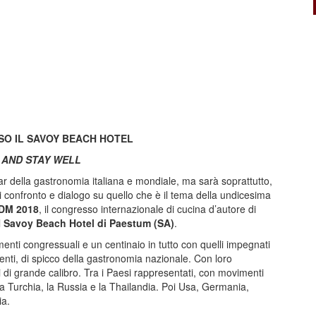
SO IL SAVOY BEACH HOTEL
 AND STAY WELL
r della gastronomia italiana e mondiale, ma sarà soprattutto,
 di confronto e dialogo su quello che è il tema della undicesima
DM 2018
, il congresso internazionale di cucina d’autore di
l
Savoy Beach Hotel di Paestum (SA)
.
nti congressuali e un centinaio in tutto con quelli impegnati
rgenti, di spicco della gastronomia nazionale. Con loro
i grande calibro. Tra i Paesi rappresentati, con movimenti
a Turchia, la Russia e la Thailandia. Poi Usa, Germania,
ia.