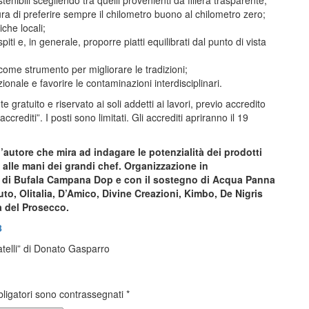
tenibili scegliendo tra quelli provenienti da filiera trasparente;
cura di preferire sempre il chilometro buono al chilometro zero;
iche locali;
piti e, in generale, proporre piatti equilibrati dal punto di vista
come strumento per migliorare le tradizioni;
azionale e favorire le contaminazioni interdisciplinari.
ratuito e riservato ai soli addetti ai lavori, previo accredito
ccrediti”. I posti sono limitati. Gli accrediti apriranno il 19
autore che mira ad indagare le potenzialità dei prodotti
i alle mani dei grandi chef. Organizzazione in
la di Bufala Campana Dop e con il sostegno di Acqua Panna
uto, Olitalia, D’Amico, Divine Creazioni, Kimbo, De Nigris
la del Prosecco.
8
telli” di Donato Gasparro
bligatori sono contrassegnati
*