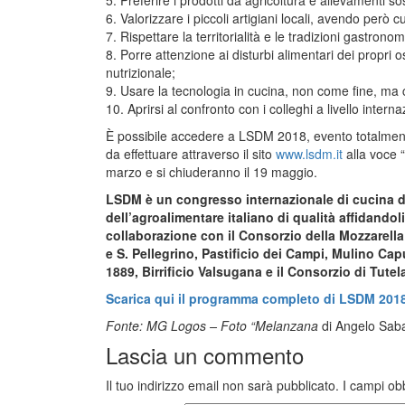
5. Preferire i prodotti da agricoltura e allevamenti sos
6. Valorizzare i piccoli artigiani locali, avendo però 
7. Rispettare la territorialità e le tradizioni gastronom
8. Porre attenzione ai disturbi alimentari dei propri os
nutrizionale;
9. Usare la tecnologia in cucina, non come fine, ma 
10. Aprirsi al confronto con i colleghi a livello intern
È possibile accedere a LSDM 2018, evento totalmente g
da effettuare attraverso il sito
www.lsdm.it
alla voce “a
marzo e si chiuderanno il 19 maggio.
LSDM è un congresso internazionale di cucina d’
dell’agroalimentare italiano di qualità affidandol
collaborazione con il Consorzio della Mozzarel
e S. Pellegrino, Pastificio dei Campi, Mulino Cap
1889, Birrificio Valsugana e il Consorzio di Tute
Scarica qui il programma completo di LSDM 201
Fonte: MG Logos – Foto “Melanzana
di Angelo Saba
Lascia un commento
Il tuo indirizzo email non sarà pubblicato.
I campi ob