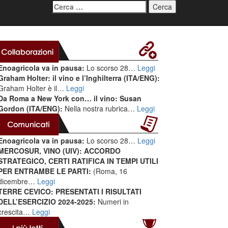
Ricerca
per:
Enoagricola va in pausa:
Lo scorso 28…
Leggi
Graham Holter: il vino e l’Inghilterra (ITA/ENG):
Graham Holter è il…
Leggi
Da Roma a New York con… il vino: Susan
Gordon (ITA/ENG):
Nella nostra rubrica…
Leggi
Enoagricola va in pausa:
Lo scorso 28…
Leggi
MERCOSUR, VINO (UIV): ACCORDO
STRATEGICO, CERTI RATIFICA IN TEMPI UTILI
PER ENTRAMBE LE PARTI:
(Roma, 16
dicembre…
Leggi
TERRE CEVICO: PRESENTATI I RISULTATI
DELL’ESERCIZIO 2024-2025:
Numeri in
crescita…
Leggi