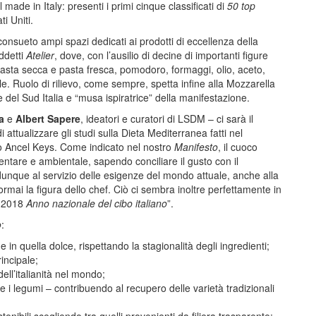
made in Italy: presenti i primi cinque classificati di
50 top
ti Uniti.
consueto ampi spazi dedicati ai prodotti di eccellenza della
iddetti
Atelier
, dove, con l’ausilio di decine di importanti figure
 pasta secca e pasta fresca, pomodoro, formaggi, olio, aceto,
ale. Ruolo di rilievo, come sempre, spetta infine alla Mozzarella
el Sud Italia e “musa ispiratrice” della manifestazione.
a
e
Albert Sapere
, ideatori e curatori di LSDM – ci sarà il
i attualizzare gli studi sulla Dieta Mediterranea fatti nel
no Ancel Keys. Come indicato nel nostro
Manifesto
, il cuoco
ntare e ambientale, sapendo conciliare il gusto con il
dunque al servizio delle esigenze del mondo attuale, anche alla
 ormai la figura dello chef. Ciò ci sembra inoltre perfettamente in
el 2018
Anno nazionale del cibo italiano
”.
o
:
e in quella dolce, rispettando la stagionalità degli ingredienti;
incipale;
ell’italianità nel mondo;
e i legumi – contribuendo al recupero delle varietà tradizionali