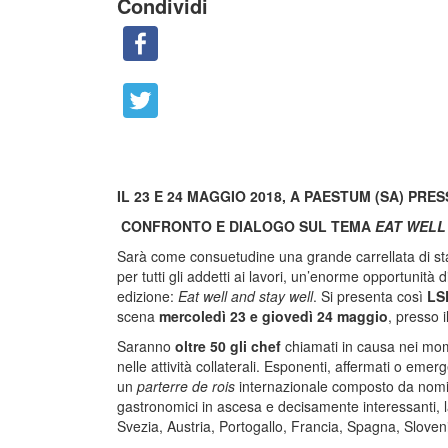
Condividi
IL 23 E 24 MAGGIO 2018, A PAESTUM (SA)
PRES
CONFRONTO E DIALOGO SUL TEMA
EAT WELL
Sarà come consuetudine una grande carrellata di sta
per tutti gli addetti ai lavori, un’enorme opportunità
edizione:
Eat well and stay well
. Si presenta così
LS
scena
mercoledì 23 e giovedì 24 maggio
, presso i
Saranno
oltre 50 gli chef
chiamati in causa nei mome
nelle attività collaterali. Esponenti, affermati o eme
un
parterre de rois
internazionale composto da nomi d
gastronomici in ascesa e decisamente interessanti, l
Svezia, Austria, Portogallo, Francia, Spagna, Sloven