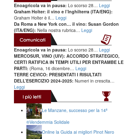
Enoagricola va in pausa:
Lo scorso 28…
Leggi
Graham Holter: il vino e l’Inghilterra (ITA/ENG):
Graham Holter è il…
Leggi
Da Roma a New York con… il vino: Susan Gordon
(ITA/ENG):
Nella nostra rubrica…
Leggi
Enoagricola va in pausa:
Lo scorso 28…
Leggi
MERCOSUR, VINO (UIV): ACCORDO STRATEGICO,
CERTI RATIFICA IN TEMPI UTILI PER ENTRAMBE LE
PARTI:
(Roma, 16 dicembre…
Leggi
TERRE CEVICO: PRESENTATI I RISULTATI
DELL’ESERCIZIO 2024-2025:
Numeri in crescita…
Leggi
Le Manzane, successo per la 14ª
®️Vendemmia Solidale
Online la Guida ai migliori Pinot Nero