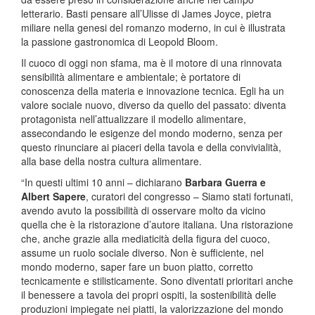
letterario. Basti pensare all’Ulisse di James Joyce, pietra
miliare nella genesi del romanzo moderno, in cui è illustrata
la passione gastronomica di Leopold Bloom.
Il cuoco di oggi non sfama, ma è il motore di una rinnovata
sensibilità alimentare e ambientale; è portatore di
conoscenza della materia e innovazione tecnica. Egli ha un
valore sociale nuovo, diverso da quello del passato: diventa
protagonista nell’attualizzare il modello alimentare,
assecondando le esigenze del mondo moderno, senza per
questo rinunciare ai piaceri della tavola e della convivialità,
alla base della nostra cultura alimentare.
“In questi ultimi 10 anni – dichiarano
Barbara Guerra e
Albert Sapere
, curatori del congresso – Siamo stati fortunati,
avendo avuto la possibilità di osservare molto da vicino
quella che è la ristorazione d’autore italiana. Una ristorazione
che, anche grazie alla mediaticità della figura del cuoco,
assume un ruolo sociale diverso. Non è sufficiente, nel
mondo moderno, saper fare un buon piatto, corretto
tecnicamente e stilisticamente. Sono diventati prioritari anche
il benessere a tavola dei propri ospiti, la sostenibilità delle
produzioni impiegate nei piatti, la valorizzazione del mondo