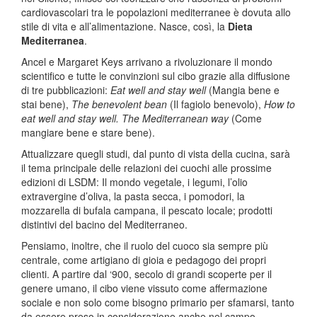
cardiovascolari tra le popolazioni mediterranee è dovuta allo
stile di vita e all’alimentazione. Nasce, così, la
Dieta
Mediterranea
.
Ancel e Margaret Keys arrivano a rivoluzionare il mondo
scientifico e tutte le convinzioni sul cibo grazie alla diffusione
di tre pubblicazioni:
Eat well and stay well
(Mangia bene e
stai bene),
The benevolent bean
(Il fagiolo benevolo),
How to
eat well and stay well. The Mediterranean way
(Come
mangiare bene e stare bene).
Attualizzare quegli studi, dal punto di vista della cucina, sarà
il tema principale delle relazioni dei cuochi alle prossime
edizioni di LSDM: Il mondo vegetale, i legumi, l’olio
extravergine d’oliva, la pasta secca, i pomodori, la
mozzarella di bufala campana, il pescato locale; prodotti
distintivi del bacino del Mediterraneo.
Pensiamo, inoltre, che il ruolo del cuoco sia sempre più
centrale, come artigiano di gioia e pedagogo dei propri
clienti. A partire dal ‘900, secolo di grandi scoperte per il
genere umano, il cibo viene vissuto come affermazione
sociale e non solo come bisogno primario per sfamarsi, tanto
da essere preso in considerazione anche nel campo