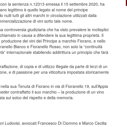
e, con la sentenza n.12313 emessa il 15 settembre 2020, ha
ano legittimo è quello legato al nome del principe
i tutti gli altri marchi in circolazione utilizzati dalla
mercializzazione di vini sotto tale nome.
 controversia giudiziaria che ha visto prevalere le molteplici
iamato in causa a difendere la sua legittima proprietà. Il
 produzione dei vini del Principe a marchio Fiorano, e nello
ranello Bianco e Fioranello Rosso, non solo la “continuità
tà” internazionale stabilendo addirittura un principio che farà
raffazione, di copia e di utilizzo illegale da parte di terzi di un
one, e di passione per una viticoltura impostata storicamente
ella sua Tenuta di Fiorano in via di Fioranello 19, sull’Appia
veder contraffatto il suo marchio – la produzione di un vino
uata sul solco del rispetto e della memoria.
ni Ludovisi, avvocati Francesco Di Ciommo e Marco Cecilia