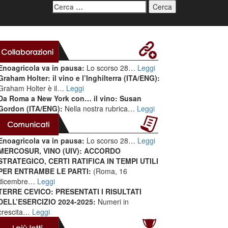
Ricerca
per:
Enoagricola va in pausa:
Lo scorso 28…
Leggi
Graham Holter: il vino e l’Inghilterra (ITA/ENG):
Graham Holter è il…
Leggi
Da Roma a New York con… il vino: Susan
Gordon (ITA/ENG):
Nella nostra rubrica…
Leggi
Enoagricola va in pausa:
Lo scorso 28…
Leggi
MERCOSUR, VINO (UIV): ACCORDO
STRATEGICO, CERTI RATIFICA IN TEMPI UTILI
PER ENTRAMBE LE PARTI:
(Roma, 16
dicembre…
Leggi
TERRE CEVICO: PRESENTATI I RISULTATI
DELL’ESERCIZIO 2024-2025:
Numeri in
crescita…
Leggi