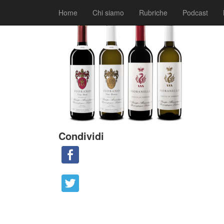
|
|
Comunicati
25 Settembre 2020
Fabio Ciarla
Home
Chi siamo
Rubriche
Podcast
Condividi