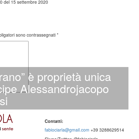
0 del 15 settembre 2020
bligatori sono contrassegnati
*
orano” è proprietà unica
ncipe Alessandrojacopo
si
Contatti:
fabiociarla@gmail.com
+39 3288629514