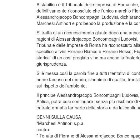
A stabilirlo è il Tribunale delle Imprese di Roma ch
definitivamente riconosciuto che l’unico marchio Fior
Alessandrojacopo Boncompagni Ludovisi, dichiarando null
Marchesi Antinori e proibendo la produzione e la com
Si tratta di un riconoscimento giunto dopo una annosa
ragioni di Alessandrojacopo Boncompagni Ludovisi, ch
Tribunale delle Imprese di Roma ha riconosciuto alla
specifico ai vini Fiorano Bianco e Fiorano Rosso, Fio
storica” di un così pregiato vino ma anche la “notorie
giurisprudenza.
Si è messa così la parola fine a tutti i tentativi di cont
nome famoso nel mondo, sinonimo di qualità, tradizi
sul rispetto dell’ambiente.
Il principe Alessandrojacopo Boncompagni Ludovisi, n
Antica, potrà così continuare -senza più rischiare di 
entrato ormai a far parte della storia e da lui contin
CENNI SULLA CAUSA
*Marchesi Antinori s.p.a.
contro
* Tenuta di Fiorano di Alessandrojacopo Boncompag