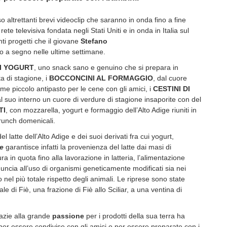
so altrettanti brevi videoclip che saranno in onda fino a fine
te televisiva fondata negli Stati Uniti e in onda in Italia sul
nti progetti che il giovane
Stefano
 a segno nelle ultime settimane.
I YOGURT
, uno snack sano e genuino che si prepara in
a di stagione, i
BOCCONCINI AL FORMAGGIO
, dal cuore
me piccolo antipasto per le cene con gli amici, i
CESTINI DI
al suo interno un cuore di verdure di stagione insaporite con del
TI
, con mozzarella, yogurt e formaggio dell’Alto Adige riuniti in
brunch domenicali.
el latte dell’Alto Adige e dei suoi derivati fra cui yogurt,
ge
garantisce infatti la provenienza del latte dai masi di
a in quota fino alla lavorazione in latteria, l’alimentazione
uncia all’uso di organismi geneticamente modificati sia nei
 nel più totale rispetto degli animali. Le riprese sono state
e di Fiè, una frazione di Fiè allo Sciliar, a una ventina di
azie alla grande
passione
per i prodotti della sua terra ha
te per essere condivise con gli amici o per essere preparate con i