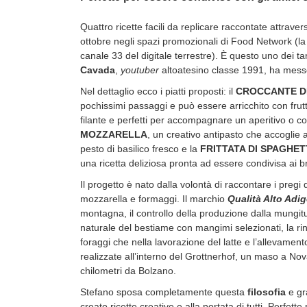
Quattro ricette facili da replicare raccontate attraver
ottobre negli spazi promozionali di Food Network (la re
canale 33 del digitale terrestre). È questo uno dei ta
Cavada
,
youtuber
altoatesino classe 1991, ha messo
Nel dettaglio ecco i piatti proposti: il
CROCCANTE D
pochissimi passaggi e può essere arricchito con frutt
filante e perfetti per accompagnare un aperitivo o co
MOZZARELLA
, un creativo antipasto che accoglie 
pesto di basilico fresco e la
FRITTATA DI SPAGHET
una ricetta deliziosa pronta ad essere condivisa ai 
Il progetto è nato dalla volontà di raccontare i pregi d
mozzarella e formaggi. Il marchio
Qualità Alto Adi
montagna, il controllo della produzione dalla mungitur
naturale del bestiame con mangimi selezionati, la rin
foraggi che nella lavorazione del latte e l’allevamento
realizzate all’interno del Grottnerhof, un maso a Noval
chilometri da Bolzano.
Stefano sposa completamente questa
filosofia
e gr
creato ricette creative e alla portata di tutti. Perfet