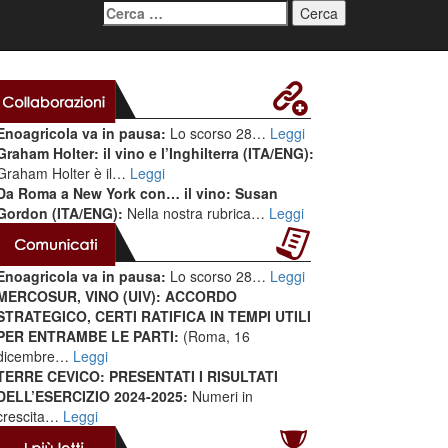
Ricerca
per:
Enoagricola va in pausa:
Lo scorso 28…
Leggi
Graham Holter: il vino e l’Inghilterra (ITA/ENG):
Graham Holter è il…
Leggi
Da Roma a New York con… il vino: Susan
Gordon (ITA/ENG):
Nella nostra rubrica…
Leggi
Enoagricola va in pausa:
Lo scorso 28…
Leggi
MERCOSUR, VINO (UIV): ACCORDO
STRATEGICO, CERTI RATIFICA IN TEMPI UTILI
PER ENTRAMBE LE PARTI:
(Roma, 16
dicembre…
Leggi
TERRE CEVICO: PRESENTATI I RISULTATI
DELL’ESERCIZIO 2024-2025:
Numeri in
crescita…
Leggi