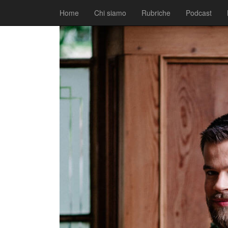
|
|
Comunicati
18 Ottobre 2017
Fabio Ciarla
Home
Chi siamo
Rubriche
Podcast