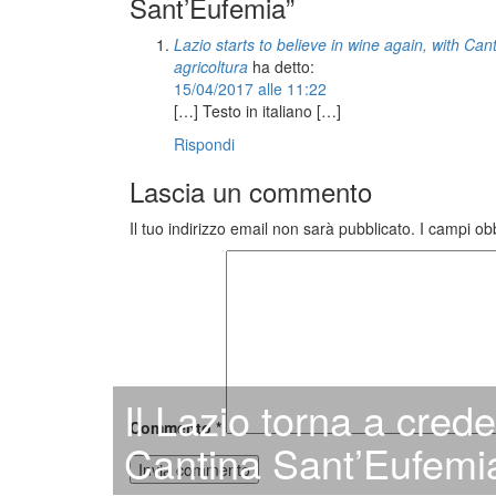
Sant’Eufemia”
Lazio starts to believe in wine again, with Ca
agricoltura
ha detto:
15/04/2017 alle 11:22
[…] Testo in italiano […]
Rispondi
Lascia un commento
Il tuo indirizzo email non sarà pubblicato.
I campi ob
Il Lazio torna a cred
Commento
*
Cantina Sant’Eufemi