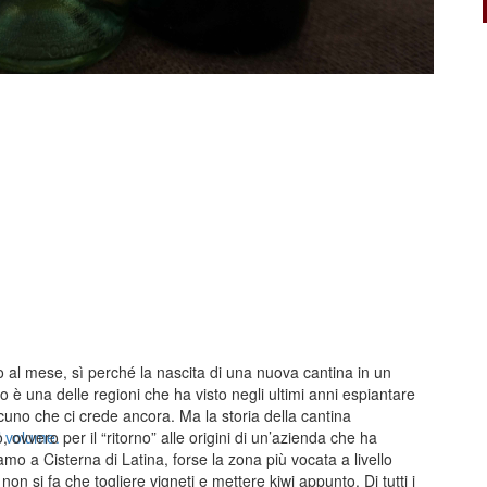
al mese, sì perché la nascita di una nuova cantina in un
zio è una delle regioni che ha visto negli ultimi anni espiantare
lcuno che ci crede ancora. Ma la storia della cantina
l volume.
ovvero per il “ritorno” alle origini di un’azienda che ha
iamo a Cisterna di Latina, forse la zona più vocata a livello
non si fa che togliere vigneti e mettere kiwi appunto. Di tutti i