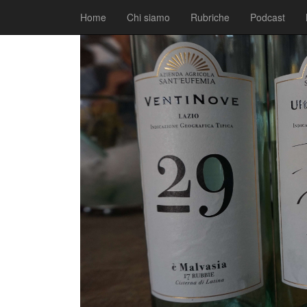
|
|
Blog
13 Aprile 2017
Fabio Ciarla
Home
Chi siamo
Rubriche
Podcast