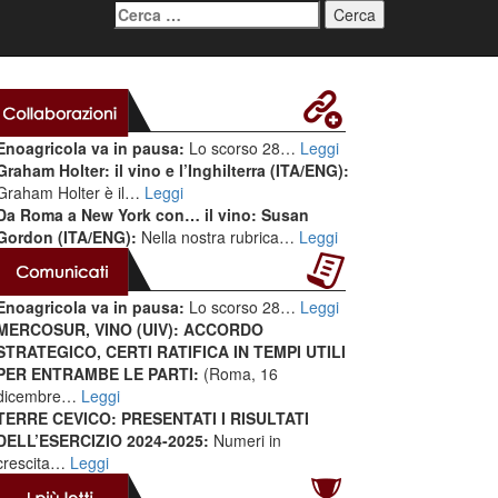
Ricerca
per:
Enoagricola va in pausa:
Lo scorso 28…
Leggi
Graham Holter: il vino e l’Inghilterra (ITA/ENG):
Graham Holter è il…
Leggi
Da Roma a New York con… il vino: Susan
Gordon (ITA/ENG):
Nella nostra rubrica…
Leggi
Enoagricola va in pausa:
Lo scorso 28…
Leggi
MERCOSUR, VINO (UIV): ACCORDO
STRATEGICO, CERTI RATIFICA IN TEMPI UTILI
PER ENTRAMBE LE PARTI:
(Roma, 16
dicembre…
Leggi
TERRE CEVICO: PRESENTATI I RISULTATI
DELL’ESERCIZIO 2024-2025:
Numeri in
crescita…
Leggi