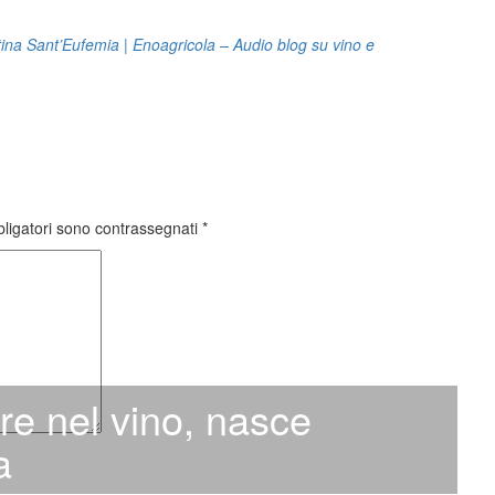
ntina Sant’Eufemia | Enoagricola – Audio blog su vino e
bligatori sono contrassegnati
*
ere nel vino, nasce
a