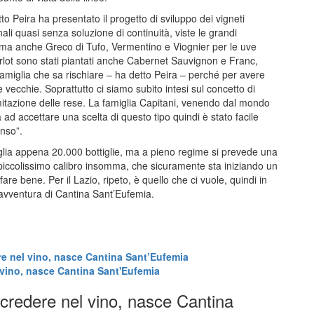
tto Peira ha presentato il progetto di sviluppo dei vigneti
nali quasi senza soluzione di continuità, viste le grandi
i, ma anche Greco di Tufo, Vermentino e Viognier per le uve
rlot sono stati piantati anche Cabernet Sauvignon e Franc,
famiglia che sa rischiare – ha detto Peira – perché per avere
ecchie. Soprattutto ci siamo subito intesi sul concetto di
limitazione delle rese. La famiglia Capitani, venendo dal mondo
a ad accettare una scelta di questo tipo quindi è stato facile
enso”.
glia appena 20.000 bottiglie, ma a pieno regime si prevede una
piccolissimo calibro insomma, che sicuramente sta iniziando un
re bene. Per il Lazio, ripeto, è quello che ci vuole, quindi in
’avventura di Cantina Sant’Eufemia.
re nel vino, nasce Cantina Sant’Eufemia
l vino, nasce Cantina Sant'Eufemia
a credere nel vino, nasce Cantina