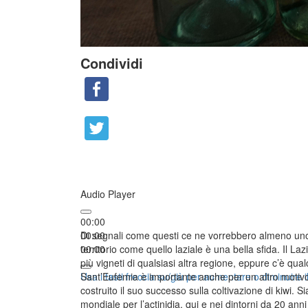
Condividi
Audio Player
00:00
00:00
Di segnali come questi ce ne vorrebbero almeno uno 
00:00
territorio come quello laziale è una bella sfida. Il La
più vigneti di qualsiasi altra regione, eppure c’è qua
Usa i tasti freccia su/giù per aumentare o diminuire i
Sant’Eufemia è importante anche per un altro motivo, 
costruito il suo successo sulla coltivazione di kiwi. S
mondiale per l’actinidia, qui e nei dintorni da 20 anni 