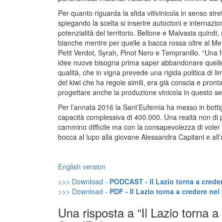
Per quanto riguarda la sfida vitivinicola in senso stre
spiegando la scelta si inserire autoctoni e internazio
potenzialità del territorio. Bellone e Malvasia quind
bianche mentre per quelle a bacca rossa oltre al Me
Petit Verdot, Syrah, Pinot Nero e Tempranillo. “Una 
idee nuove bisogna prima saper abbandonare quelle v
qualità, che in vigna prevede una rigida politica di 
del kiwi che ha regole simili, era già conscia e pront
progettare anche la produzione vinicola in questo s
Per l’annata 2016 la Sant’Eufemia ha messo in botti
capacità complessiva di 400.000. Una realtà non di 
cammino difficile ma con la consapevolezza di voler fa
bocca al lupo alla giovane Alessandra Capitani e all
English version
>>> Download -
PODCAST - Il Lazio torna a crede
>>> Download -
PDF - Il Lazio torna a credere ne
Una risposta a “Il Lazio torna 