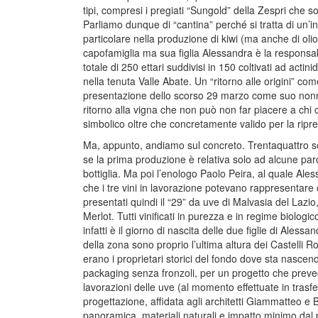
tipi, compresi i pregiati “Sungold” della Zespri che s
Parliamo dunque di “cantina” perché si tratta di un’in
particolare nella produzione di kiwi (ma anche di olio
capofamiglia ma sua figlia Alessandra è la responsabil
totale di 250 ettari suddivisi in 150 coltivati ad actinid
nella tenuta Valle Abate. Un “ritorno alle origini” c
presentazione dello scorso 29 marzo come suo nonno
ritorno alla vigna che non può non far piacere a chi 
simbolico oltre che concretamente valido per la ripresa
Ma, appunto, andiamo sul concreto. Trentaquattro sono 
se la prima produzione è relativa solo ad alcune parc
bottiglia. Ma poi l’enologo Paolo Peira, al quale Ales
che i tre vini in lavorazione potevano rappresentare 
presentati quindi il “29” da uve di Malvasia del Lazio
Merlot. Tutti vinificati in purezza e in regime biolog
infatti è il giorno di nascita delle due figlie di Alessa
della zona sono proprio l’ultima altura dei Castelli R
erano i proprietari storici del fondo dove sta nasc
packaging senza fronzoli, per un progetto che preved
lavorazioni delle uve (al momento effettuate in trasfe
progettazione, affidata agli architetti Giammatteo e 
panoramica, materiali naturali e impatto minimo dal pu