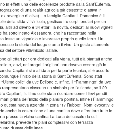
ono in effetti una delle eccellenze prodotte dalla Sant’Eufemia.
tegrazione di una realtà agricola già esistente e attiva in
 extravergine di oliva). La famiglia Capitani, Domenico è il
e della sfida vitivinicola, gestisce tre corpi fondiari per un
ia, altri ad oliveto e 34 ettari, la novità, dedicati ai nuovi vigneti
ome ha sottolineato Alessandra, che ha raccontato nella
 fosse un vignaiolo e lavorasse proprio quelle terre. Un
conosce la storia del luogo e ama il vino. Un gesto altamente
 del settore vitivinicolo laziale.
gli ettari per ora dedicati alla vigna, tutti già piantati anche
elle e, anzi, nei progetti originari non doveva essere già in
sandra Capitani si è affidata per la parte tecnica, si è accorto
comunque l’inizio della storia di Sant’Eufemia. Sono stati
, “Ultimo colle” da uve Bellone e, infine, il “Fiammingo” da uve
ico rappresentano ciascuno un simbolo per l’azienda, se il 29
ndro Capitani, l’ultimo colle sta a ricordare come i lievi pendii
omani prima dell’inizio della pianura pontina, infine i Fiammingo
endo questa nuova azienda in zona “17 Rubbie”. Nomi evocativi e
e anche la costruzione di una cantina dove affrontare tutte le
rta presso la vicina cantina La Luna del casale) la cui
Belardini, prevede tre piani complessivi con terrazza
nto di vista delle linee.