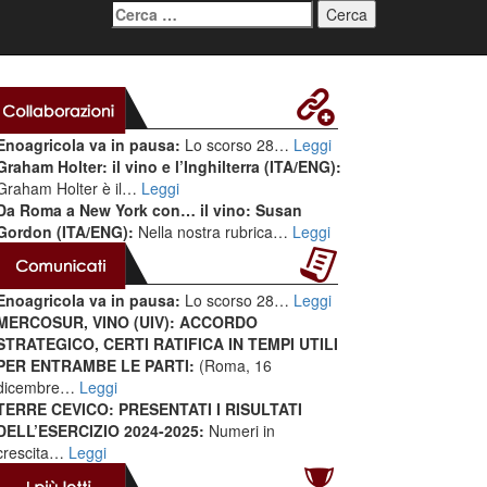
Ricerca
per:
Enoagricola va in pausa:
Lo scorso 28…
Leggi
Graham Holter: il vino e l’Inghilterra (ITA/ENG):
Graham Holter è il…
Leggi
Da Roma a New York con… il vino: Susan
Gordon (ITA/ENG):
Nella nostra rubrica…
Leggi
Enoagricola va in pausa:
Lo scorso 28…
Leggi
MERCOSUR, VINO (UIV): ACCORDO
STRATEGICO, CERTI RATIFICA IN TEMPI UTILI
PER ENTRAMBE LE PARTI:
(Roma, 16
dicembre…
Leggi
TERRE CEVICO: PRESENTATI I RISULTATI
DELL’ESERCIZIO 2024-2025:
Numeri in
crescita…
Leggi