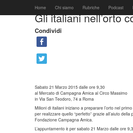
|
|
Comunicati
19 Marzo 2015
Fabio Ciarla
Home
Chi siamo
Rubriche
Podcast
Gli italiani nell’orto 
Condividi
Sabato 21 Marzo 2015 dalle ore 9,30
al Mercato di Campagna Amica al Circo Massimo
in Via San Teodoro, 74 a Roma
Milioni di italiani iniziano a preparare l’orto nel pri
per realizzare quello “perfetto” grazie all’aiuto della
Fondazione Campagna Amica.
L’appuntamento è per sabato 21 Marzo dalle ore 9,3