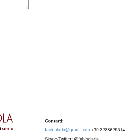
Contatti:
fabiociarla@gmail.com
+39 3288629514
Skype/Twitter: @fabiociarla