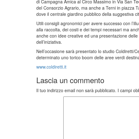
di Campagna Amica al Circo Massimo in Via San Teodo
del Consorzio Agrario, ma anche a Terni in piazza Tac
dove il centrale giardino pubblico della suggestiva cit
Utili consigli agronomici per avere successo con l’ill
alla raccolta, dei costi e dei tempi necessari ma anch
anche con idee creative ed una presentazione delle v
dell’iniziativa.
Nell’occasione sarà presentato lo studio Coldiretti/Ce
determinato uno torico boom delle aree verdi destinate
www.coldiretti.it
Lascia un commento
Il tuo indirizzo email non sarà pubblicato.
I campi ob