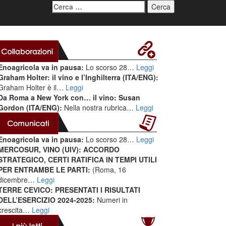
Ricerca
per:
Enoagricola va in pausa:
Lo scorso 28…
Leggi
Graham Holter: il vino e l’Inghilterra (ITA/ENG):
Graham Holter è il…
Leggi
Da Roma a New York con… il vino: Susan
Gordon (ITA/ENG):
Nella nostra rubrica…
Leggi
Enoagricola va in pausa:
Lo scorso 28…
Leggi
MERCOSUR, VINO (UIV): ACCORDO
STRATEGICO, CERTI RATIFICA IN TEMPI UTILI
PER ENTRAMBE LE PARTI:
(Roma, 16
dicembre…
Leggi
TERRE CEVICO: PRESENTATI I RISULTATI
DELL’ESERCIZIO 2024-2025:
Numeri in
crescita…
Leggi