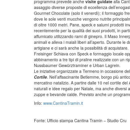
programma prevede anche
visite guidate
alla Canti
assaggio diverse proposte di eccellenza dell’enogastr
Gourmet Chocolate (solo il venerdì); il formaggio fr
dove le sole venti mucche vengono nutrite principalme
di oltre 1000 metri. Pane, speck e salumi prodotti in
recentemente per la qualità dei suoi prodotti, in par
affumicato utilizzando rami di ginepro. Il Maso Innerpl
animali e alleva i maiali liberi all’aperto. Durante le 
artigiane e ci sarà anche la possibilità di acquistare
Freisinger Schiava con Speck e formaggio locale 
abbinamento a tre tipi di praline realizzate con un
Nussbaumer Gewürztraminer e Urban Lagrein.
Le iniziative organizzate a Termeno in occasione del
Cortile
. Nell’affascinante Betlemme, borgo più antic
mercatino natalizio. A partire dalle 10 nel cortile del
naturali e idee regalo per Natale, ma anche diversi 
zuppe e bevande calde. Previsto anche un programm
Info:
www.CantinaTramin.it
Fonte: Ufficio stampa Cantina Tramin – Studio Cru