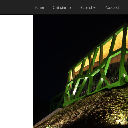
|
|
Comunicati
26 Ottobre 2017
Fabio Ciarla
Home
Chi siamo
Rubriche
Podcast