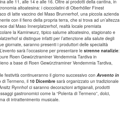
na alle 11, alle 14 e alle 16. Oltre ai prodotti della cantina, in
onomia altoatesina: i cioccolatini di Oberhöller Finest
esco di latte vaccino del Maso Brunnerhof, una piccola azienda
nte con il fieno della propria terra, che si trova ad un’altezza
vece dal Maso Innerplatzerhof, realtà locale premiata
ticolare la Kaminwurz, tipico salume altoatesino, stagionato e
atzerhof si distingue infatti per l’attenzione alla salute degli
due giornate, saranno presenti i produttori delle specialità
. L’evento sarà l’occasione per presentare le
strenne natalizie
:
oppure Roen Gewürztraminer Vendemmia Tardiva in
 ripieno a base di Roen Gewürztraminer Vendemmia Tardiva,
le festività continueranno il giorno successivo con
Avvento in
o di Termeno, il
10 Dicembre
sarà organizzato un tradizionale
 Ansitz Rynnhof ci saranno decorazioni artigianali, prodotti
assaggi gastronomici come la “Polenta di Termeno”, dolci,
a di intrattenimento musicale.