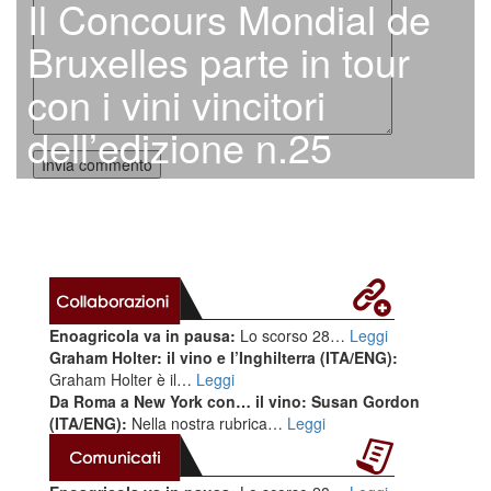
Il Concours Mondial de
Bruxelles parte in tour
con i vini vincitori
dell’edizione n.25
Enoagricola va in pausa:
Lo scorso 28…
Leggi
Graham Holter: il vino e l’Inghilterra (ITA/ENG):
Graham Holter è il…
Leggi
Da Roma a New York con… il vino: Susan Gordon
(ITA/ENG):
Nella nostra rubrica…
Leggi