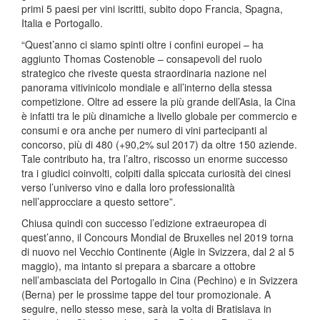
primi 5 paesi per vini iscritti, subito dopo Francia, Spagna,
Italia e Portogallo.
“Quest’anno ci siamo spinti oltre i confini europei – ha
aggiunto Thomas Costenoble – consapevoli del ruolo
strategico che riveste questa straordinaria nazione nel
panorama vitivinicolo mondiale e all’interno della stessa
competizione. Oltre ad essere la più grande dell’Asia, la Cina
è infatti tra le più dinamiche a livello globale per commercio e
consumi e ora anche per numero di vini partecipanti al
concorso, più di 480 (+90,2% sul 2017) da oltre 150 aziende.
Tale contributo ha, tra l’altro, riscosso un enorme successo
tra i giudici coinvolti, colpiti dalla spiccata curiosità dei cinesi
verso l’universo vino e dalla loro professionalità
nell’approcciare a questo settore”.
Chiusa quindi con successo l’edizione extraeuropea di
quest’anno, il Concours Mondial de Bruxelles nel 2019 torna
di nuovo nel Vecchio Continente (Aigle in Svizzera, dal 2 al 5
maggio), ma intanto si prepara a sbarcare a ottobre
nell’ambasciata del Portogallo in Cina (Pechino) e in Svizzera
(Berna) per le prossime tappe del tour promozionale. A
seguire, nello stesso mese, sarà la volta di Bratislava in