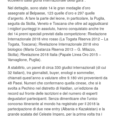
Nel dettaglio, sono state 14 le gran medaglie d’oro
assegnate al Belpaese, 123 quelle d’oro e 297 quelle
d’argento. A fare la parte del leone, in particolare, la Puglia,
seguita da Sicilia, Veneto e Toscana che oltre ad aggiudicarsi
i migliori punteggi in assoluto, hanno conquistato anche tre
dei 14 premi speciali previsti dalla competizione: Rivelazione
Internazionale 2018 vino rosso (La Togata Riserva 2012 – La
Togata, Toscana); Rivelazione Internazionale 2018 vino
biologico (Maria Costanza Riserva 2013 – G. Milazzo,
Sicilia); Rivelazione 2018 Italia (Papale Linea Oro 2015 –
Varvaglione, Puglia).
A stabilirlo, un panel di circa 330 giudici internazionali (di cui
32 italiani), tra giornalisti, buyer, enologi e sommelier,
chiamati quest’anno a valutare oltre 9.180 vini provenienti da
48 Paesi. Numeri che confermano quella cinese, che si è
svolta a Pechino nel distretto di Haidian, un’edizione da
record sul fronte delle iscrizioni e del numero di esperti
degustatori partecipanti. Senza dimenticare che l’unico
concorso itinerante al mondo ha registrato per il 2018 la
partecipazione di due new entry (Albania e Kazakistan) e la
grande scalata del Celeste Impero, per la prima volta tra i