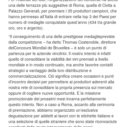
una delle terrazze più suggestive di Roma, quella di Civita a
Palazzo Generali, per premiare i 35 produttori campioni, che
hanno permesso all’Italia di entrare nella top 3 dei Paesi per
numero di medaglie conquistate quest’anno (434 tra grande
oro, oro e argento).
“Il conseguimento di una delle prestigiose medagliepreviste
dalla competizione – ha detto Thomas Costenoble, direttore
delConcours Mondial de Bruxelles – è solo un punto di
partenza per le aziende vincitrici. Il nostro intento è infatti
quello di consolidare la visibilità dei vini premiati a livello
mondiale e in modo continuato, ma anche favorire contatti
strategici a vantaggio della loro distribuzione e
commercializzazione. Ciò significa creare occasioni e punti
d’incontro decisivi per permettere ai produttori aderenti alla
nostra rete di consolidare la propria presenza sul mercato
oppure di cogliere nuove opportunità. E la missione
promozionale dei prossimi mesi incarna perfettamente
questo intento. Non a caso a Roma, accanto alla cerimonia
di premiazione, abbiamo organizzato un’esclusiva
degustazione per addetti ai lavori con le etichette italiane e
una selezione di quelle straniere che sono state riconosciute
eccellenti dalla giuria internazionale della gara”.