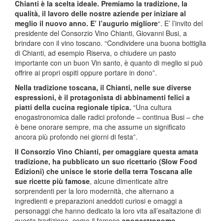
Chianti è la scelta ideale. Premiamo la tradizione, la
qualità, il lavoro delle nostre aziende per iniziare al
meglio il nuovo anno. E’ l’augurio migliore
“. E’ l’invito del
presidente del Consorzio Vino Chianti, Giovanni Busi, a
brindare con il vino toscano. “Condividere una buona bottiglia
di Chianti, ad esempio Riserva, o chiudere un pasto
importante con un buon Vin santo, è quanto di meglio si può
offrire ai propri ospiti oppure portare in dono”.
Nella tradizione toscana, il Chianti, nelle sue diverse
espressioni, è il protagonista di abbinamenti felici a
piatti della cucina regionale tipica.
“Una cultura
enogastronomica dalle radici profonde – continua Busi – che
è bene onorare sempre, ma che assume un significato
ancora più profondo nei giorni di festa”.
Il Consorzio Vino Chianti, per omaggiare questa amata
tradizione, ha pubblicato un suo ricettario (Slow Food
Edizioni) che unisce le storie della terra Toscana alle
sue ricette più famose
, alcune dimenticate altre
sorprendenti per la loro modernità, che alternano a
ingredienti e preparazioni aneddoti curiosi e omaggi a
personaggi che hanno dedicato la loro vita all’esaltazione di
questa tradizione, come il famoso
enogastronomo