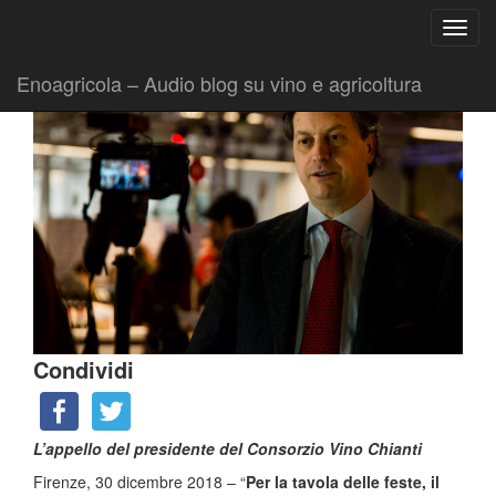
Ricerca
Toggl
per:
|
|
Comunicati
30 Dicembre 2018
Fabio Ciarla
navig
Enoagricola – Audio blog su vino e agricoltura
Condividi
L’appello del presidente del Consorzio Vino Chianti
Firenze, 30 dicembre 2018 – “
Per la tavola delle feste, il