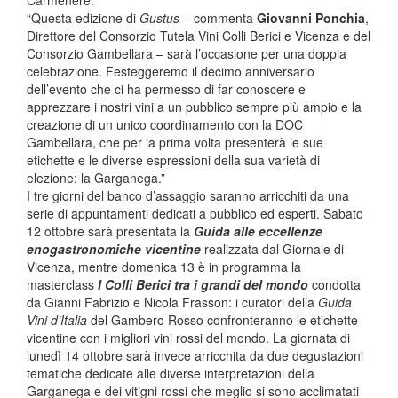
Carménère.
“Questa edizione di
Gustus
– commenta
Giovanni Ponchia
,
Direttore del Consorzio Tutela Vini Colli Berici e Vicenza e del
Consorzio Gambellara – sarà l’occasione per una doppia
celebrazione. Festeggeremo il decimo anniversario
dell’evento che ci ha permesso di far conoscere e
apprezzare i nostri vini a un pubblico sempre più ampio e la
creazione di un unico coordinamento con la DOC
Gambellara, che per la prima volta presenterà le sue
etichette e le diverse espressioni della sua varietà di
elezione: la Garganega.”
I tre giorni del banco d’assaggio saranno arricchiti da una
serie di appuntamenti dedicati a pubblico ed esperti. Sabato
12 ottobre sarà presentata la
Guida alle eccellenze
enogastronomiche vicentine
realizzata dal Giornale di
Vicenza, mentre domenica 13 è in programma la
masterclass
I Colli Berici tra i grandi del mondo
condotta
da Gianni Fabrizio e Nicola Frasson: i curatori della
Guida
Vini d’Italia
del Gambero Rosso confronteranno le etichette
vicentine con i migliori vini rossi del mondo. La giornata di
lunedì 14 ottobre sarà invece arricchita da due degustazioni
tematiche dedicate alle diverse interpretazioni della
Garganega e dei vitigni rossi che meglio si sono acclimatati