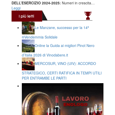
DELL’ESERCIZIO 2024-2025:
Numeri in crescita…
Leggi
Le Manzane, successo per la 14ª
®️Vendemmia Solidale
Online la Guida ai migliori Pinot Nero
d’Italia 2026 di Vinodabere.it
MERCOSUR, VINO (UIV): ACCORDO
STRATEGICO, CERTI RATIFICA IN TEMPI UTILI
PER ENTRAMBE LE PARTI