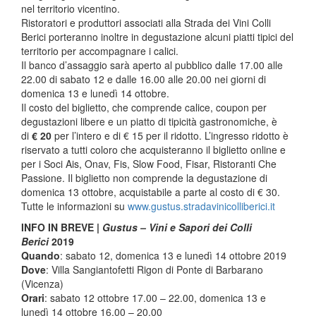
nel territorio vicentino.
Ristoratori e produttori associati alla Strada dei Vini Colli
Berici porteranno inoltre in degustazione alcuni piatti tipici del
territorio per accompagnare i calici.
Il banco d’assaggio sarà aperto al pubblico dalle 17.00 alle
22.00 di sabato 12 e dalle 16.00 alle 20.00 nei giorni di
domenica 13 e lunedì 14 ottobre.
Il costo del biglietto, che comprende calice, coupon per
degustazioni libere e un piatto di tipicità gastronomiche, è
di
€ 20
per l’intero e di € 15 per il ridotto. L’ingresso ridotto è
riservato a tutti coloro che acquisteranno il biglietto online e
per i Soci Ais, Onav, Fis, Slow Food, Fisar, Ristoranti Che
Passione. Il biglietto non comprende la degustazione di
domenica 13 ottobre, acquistabile a parte al costo di € 30.
Tutte le informazioni su
www.gustus.
stradavinicolliberici.it
INFO IN BREVE |
Gustus – Vini e Sapori dei Colli
Berici
2019
Quando
: sabato 12, domenica 13 e lunedì 14 ottobre 2019
Dove
: Villa Sangiantofetti Rigon di Ponte di Barbarano
(Vicenza)
Orari
: sabato 12 ottobre 17.00 – 22.00, domenica 13 e
lunedì 14 ottobre 16.00 – 20.00