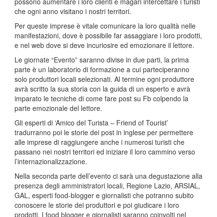
possono aumentare i loro clienti e magari intercettare i turisti
che ogni anno visitano i nostri territori.
Per queste imprese è vitale comunicare la loro qualità nelle
manifestazioni, dove è possibile far assaggiare i loro prodotti,
e nel web dove si deve incuriosire ed emozionare il lettore.
Le giornate “Evento” saranno divise in due parti, la prima
parte è un laboratorio di formazione a cui parteciperanno
solo produttori locali selezionati. Al termine ogni produttore
avrà scritto la sua storia con la guida di un esperto e avrà
imparato le tecniche di come fare post su Fb colpendo la
parte emozionale del lettore.
Gli esperti di ‘Amico del Turista – Friend of Tourist’
tradurranno poi le storie dei post in inglese per permettere
alle imprese di raggiungere anche i numerosi turisti che
passano nei nostri territori ed iniziare il loro cammino verso
l’internazionalizzazione.
Nella seconda parte dell’evento ci sarà una degustazione alla
presenza degli amministratori locali, Regione Lazio, ARSIAL,
GAL, esperti food-blogger e giornalisti che potranno subito
conoscere le storie dei produttori e poi giudicare i loro
prodotti. I food blogger e giornalisti saranno coinvolti nel