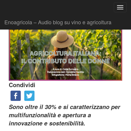
Ricerca
Toggl
per:
|
|
Comunicati
7 Marzo 2025
Fabio Ciarla
navig
Enoagricola – Audio blog su vino e agricoltura
Condividi
Sono oltre il 30% e si caratterizzano per
multifunzionalità e apertura a
innovazione e sostenibilità.