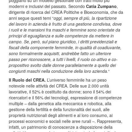
poggiano su un modello gestionale con tratti molto più
moderni e inclusivi del passato. Secondo
Catia Zumpano
,
dirigente di ricerca del CREA Politiche e Bioeconomia, che da
anni segue questi temi “
oggi, sempre di più, la ripartizione
del lavoro in azienda è frutto di una gestione condivisa, dove
i ruoli e le mansioni fra maschi e femmine sono orientate da
principi di eguaglianza e sulle competenze da mettere in
campo. Se, però, sul piano giuridico, i diritti previdenziali e
fiscali della componente femminile, in qualità di coadiuvante,
sono formalmente acquisiti, andrebbe fatto un ulteriore
passo per riconoscere, a tutti i livelli, il ruolo co-attivo e co-
propositivo svolto dalle donne parallelamente a quello dei
congiunti maschi nella conduzione della loro azienda.
“
Il Ruolo del CREA.
L’universo femminile ha un peso
notevole nelle attività del CREA. Delle sue 2.000 unità
lavorative, il 52% è costituito da donne; sono il 54% dei
ricercatori e il 56% dei tecnologi, espressione di competenze
multiple – dalla genetica alla meccanica e robotica, alla
gestione della fertilità e della funzionalità dei suoli, alle
proprietà nutrizionali degli alimenti e al loro consumo, ai
processi economici e sociali nelle aree rurali –. Rappresenta,
infatti, un patrimonio di conoscenze a disposizione della