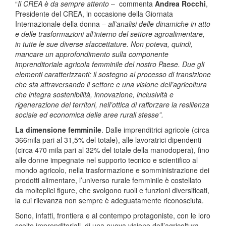
“
Il CREA è da sempre attento
– commenta
Andrea Rocchi
,
Presidente del CREA, in occasione della Giornata
Internazionale della donna –
all’analisi delle dinamiche in atto
e delle trasformazioni all’interno del settore agroalimentare,
in tutte le sue diverse sfaccettature. Non poteva, quindi,
mancare un approfondimento sulla componente
imprenditoriale agricola femminile del nostro Paese. Due gli
elementi caratterizzanti: il sostegno al processo di transizione
che sta attraversando il settore e una visione dell’agricoltura
che integra sostenibilità, innovazione, inclusività e
rigenerazione dei territori, nell’ottica di rafforzare la resilienza
sociale ed economica delle aree rurali stesse”.
La dimensione femminile
. Dalle imprenditrici agricole (circa
366mila pari al 31,5% del totale), alle lavoratrici dipendenti
(circa 470 mila pari al 32% del totale della manodopera), fino
alle donne impegnate nel supporto tecnico e scientifico al
mondo agricolo, nella trasformazione e somministrazione dei
prodotti alimentare, l’universo rurale femminile è costellato
da molteplici figure, che svolgono ruoli e funzioni diversificati,
la cui rilevanza non sempre è adeguatamente riconosciuta.
Sono, infatti, frontiera e al contempo protagoniste, con le loro
scelte imprenditoriali, di una nuova visione dell’agricoltura,