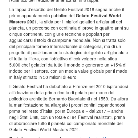
La tappa d’esordio del Gelato Festival 2018 segna anche il
primo appuntamento pubblico dei
Gelato Festival World
Masters 2021
, la sfida per i migliori gelatieri artigianali del
pianeta, un percorso con centinaia di prove in quattro anni su
cinque continenti, con giurie tecniche e popolari per
aggiudicarsi il titolo di campione mondiale. Non si tratta solo
del principale torneo internazionale di categoria, ma di un
progetto di posizionamento strategico del gelato artigianale e
di tutta la filiera, con l’obiettivo di coinvolgere nella sfida
5.000 chef gelatieri da tutto il mondo e generare un +15% di
indotto per il settore, con un media value globale per il made
in Italy stimato in 50 milioni di euro.
Il Gelato Festival ha debuttato a Firenze nel 2010 ispirandosi
all’ideazione della prima ricetta di gelato per mano del
poliedrico architetto Bernardo Buontalenti nel 1559. Da allora
la manifestazione ha allargato i propri confini espandendosi
prima nel resto d’Italia, poi in Europa e – dal 2017 – anche
negli Stati Uniti, con un totale di 64 Festival realizzati, prima
di abbracciare tutto il pianeta col campionato mondiale dei
Gelato Festival World Masters 2021.