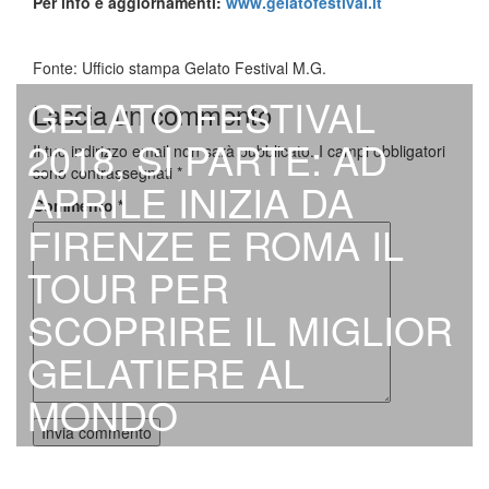
Per info e aggiornamenti:
www.gelatofestival.it
Fonte: Ufficio stampa Gelato Festival M.G.
GELATO FESTIVAL
Lascia un commento
2018, SI PARTE: AD
Il tuo indirizzo email non sarà pubblicato.
I campi obbligatori
sono contrassegnati
*
APRILE INIZIA DA
Commento
*
FIRENZE E ROMA IL
TOUR PER
SCOPRIRE IL MIGLIOR
GELATIERE AL
MONDO