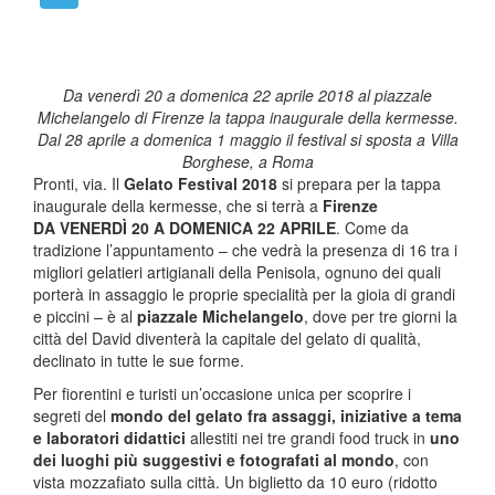
Da venerdì 20 a domenica 22 aprile 2018 al piazzale
Michelangelo di Firenze la tappa inaugurale
della kermesse
.
Dal 28 aprile a domenica 1 maggio il festival si sposta a Villa
Borghese, a Roma
Pronti, via. Il
Gelato Festival 2018
si prepara per la tappa
inaugurale della kermesse, che si terrà a
Firenze
DA
VENERDÌ 20 A DOMENICA 22 APRILE
. Come da
tradizione l’appuntamento – che vedrà la presenza di 16 tra i
migliori gelatieri artigianali della Penisola, ognuno dei quali
porterà in assaggio le proprie specialità per la gioia di grandi
e piccini – è al
piazzale Michelangelo
, dove per tre giorni la
città del David diventerà la capitale del gelato di qualità,
declinato in tutte le sue forme.
Per fiorentini e turisti un’occasione unica per scoprire i
segreti del
mondo del gelato fra assaggi, iniziative a tema
e laboratori didattici
allestiti nei tre grandi food truck in
uno
dei luoghi più suggestivi e fotografati al mondo
, con
vista mozzafiato sulla città. Un biglietto da 10 euro (ridotto