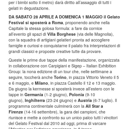
per i bimbi sotto il metro) darà diritto all’assaggio di tutti i
gelati in degustazione.
DA SABATO 28 APRILE A DOMENICA 1 MAGGIO il Gelato
Festival si sposterà a Roma
, proponendo anche nella
Capitale la stessa golosa formula: a fare da cornice
all’evento gli spazi di
Villa Borghese
(via delle Magnolia),
con la squadra di artigiani gelatieri pronta ad accogliere
famiglie e curiosi e conquistarne il palato fra interpretazioni di
grandi classici e proposte creative tutte da provare.
Queste le prime due tappe della manifestazione, organizzata
in collaborazione con Carpigiani e Sigep – Italian Exhibition
Group: la nona edizione di un tour che, nelle settimane a
seguire, toccherà anche
Torino
, in piazza Vittorio Veneto il 5
e 6 maggio, e
Milano
, in piazza Castello il 12 e 13 maggio.
Da giugno la kermesse si sposterà invece all’estero con le
tappe in
Germania
(1-2 giugno),
Polonia
(9-10
giugno),
Inghilterra
(23-24 giugno) e
Austria
(6-7 luglio). Il
programma continentale culminerà con la
All Star a
Firenze
(14-16 settembre), la gara dei campioni, che
riunisce e mette a confronto su un unico palco tutti i vincitori
del Gelato Festival dal 2010 ad oggi, prima di varcare
l’Atlantico per l’edizione americana, in 8 tappe.