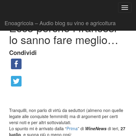
Ricerca
Toggl
per:
|
|
Collaborazioni
28 Luglio 2011
Fabio Ciarla
navig
Enoagricola – Audio blog su vino e agricoltura
Ecco perché i francesi
lo sanno fare meglio…
Condividi
Tranquilli, non parlo di virtù da seduttori (almeno non quelle
legate alle conquiste femminili) ma di argomenti per certi
versi noti e per altri sottovalutati.
Lo spunto mi è arrivato dalla “
Prima
” di
WineNews
di ieri,
27
luglio
, e suona più o meno così: