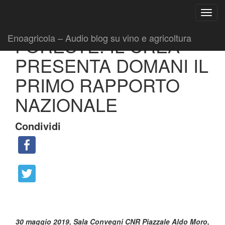
Ricerca
Toggl
per:
|
|
Comunicati
29 Maggio 2019
Fabio Ciarla
navig
Enoagricola – Audio blog su vino e agricoltura
FORESTE: IL CREA
PRESENTA DOMANI IL
PRIMO RAPPORTO
NAZIONALE
Condividi
30 maggio 2019, Sala Convegni CNR Piazzale Aldo Moro,