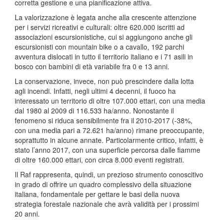
corretta gestione e una pianificazione attiva.
La valorizzazione è legata anche alla crescente attenzione
per i servizi ricreativi e culturali: oltre 620.000 iscritti ad
associazioni escursionistiche, cui si aggiungono anche gli
escursionisti con mountain bike o a cavallo, 192 parchi
avventura dislocati in tutto il territorio italiano e i 71 asili in
bosco con bambini di età variabile fra 0 e 13 anni.
La conservazione, invece, non può prescindere dalla lotta
agli incendi. Infatti, negli ultimi 4 decenni, il fuoco ha
interessato un territorio di oltre 107.000 ettari, con una media
dal 1980 al 2009 di 116.533 ha/anno. Nonostante il
fenomeno si riduca sensibilmente fra il 2010-2017 (-38%,
con una media pari a 72.621 ha/anno) rimane preoccupante,
soprattutto in alcune annate. Particolarmente critico, infatti, è
stato l’anno 2017, con una superficie percorsa dalle fiamme
di oltre 160.000 ettari, con circa 8.000 eventi registrati.
Il Raf rappresenta, quindi, un prezioso strumento conoscitivo
in grado di offrire un quadro complessivo della situazione
italiana, fondamentale per gettare le basi della nuova
strategia forestale nazionale che avrà validità per i prossimi
20 anni.