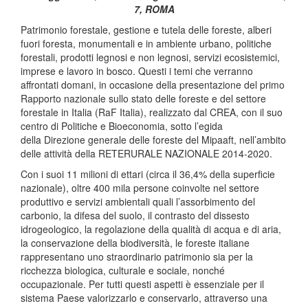
7, ROMA
Patrimonio forestale, gestione e tutela delle foreste, alberi
fuori foresta, monumentali e in ambiente urbano, politiche
forestali, prodotti legnosi e non legnosi, servizi ecosistemici,
imprese e lavoro in bosco. Questi i temi che verranno
affrontati domani, in occasione della presentazione del primo
Rapporto nazionale sullo stato delle foreste e del settore
forestale in Italia (RaF Italia), realizzato dal CREA, con il suo
centro di Politiche e Bioeconomia, sotto l’egida
della Direzione generale delle foreste del Mipaaft, nell’ambito
delle attività della RETERURALE NAZIONALE 2014-2020.
Con i suoi 11 milioni di ettari (circa il 36,4% della superficie
nazionale), oltre 400 mila persone coinvolte nel settore
produttivo e servizi ambientali quali l’assorbimento del
carbonio, la difesa del suolo, il contrasto del dissesto
idrogeologico, la regolazione della qualità di acqua e di aria,
la conservazione della biodiversità, le foreste italiane
rappresentano uno straordinario patrimonio sia per la
ricchezza biologica, culturale e sociale, nonché
occupazionale. Per tutti questi aspetti è essenziale per il
sistema Paese valorizzarlo e conservarlo, attraverso una