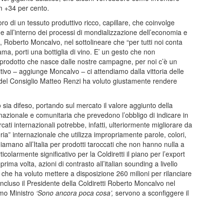
un +34 per cento.
avoro di un tessuto produttivo ricco, capillare, che coinvolge
he all’interno dei processi di mondializzazione dell’economia e
ti, Roberto Moncalvo, nel sottolineare che “per tutti noi conta
ma, porti una bottiglia di vino. E’ un gesto che non
 prodotto che nasce dalle nostre campagne, per noi c’è un
itivo – aggiunge Moncalvo – ci attendiamo dalla vittoria delle
e del Consiglio Matteo Renzi ha voluto giustamente rendere
 sia difeso, portando sul mercato il valore aggiunto della
azionale e comunitaria che prevedono l’obbligo di indicare in
cati internazionali potrebbe, infatti, ulteriormente migliorare da
eria” internazionale che utilizza impropriamente parole, colori,
hiamano all’Italia per prodotti taroccati che non hanno nulla a
icolarmente significativo per la Coldiretti il piano per l’export
ima volta, azioni di contrasto all’italian sounding a livello
 che ha voluto mettere a disposizione 260 milioni per rilanciare
oncluso il Presidente della Coldiretti Roberto Moncalvo nel
imo Ministro
‘Sono ancora poca cosa’,
servono a sconfiggere il