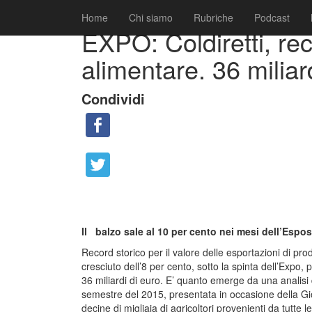
|
|
Comunicati
15 Settembre 2015
Fabio Ciarla
Home
Chi siamo
Rubriche
Podcast
EXPO: Coldiretti, rec
alimentare. 36 miliar
Condividi
Il balzo sale al 10 per cento nei mesi dell’Espo
Record storico per il valore delle esportazioni di prod
cresciuto dell’8 per cento, sotto la spinta dell’Expo,
36 miliardi di euro. E’ quanto emerge da una analisi de
semestre del 2015, presentata in occasione della Gio
decine di migliaia di agricoltori provenienti da tutte