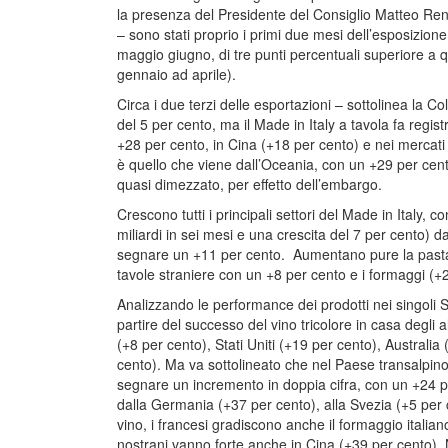
la presenza del Presidente del Consiglio Matteo Renzi.
– sono stati proprio i primi due mesi dell’esposizione
maggio giugno, di tre punti percentuali superiore a 
gennaio ad aprile).
Circa i due terzi delle esportazioni – sottolinea la C
del 5 per cento, ma il Made in Italy a tavola fa regis
+28 per cento, in Cina (+18 per cento) e nei mercati a
è quello che viene dall’Oceania, con un +29 per cento
quasi dimezzato, per effetto dell’embargo.
Crescono tutti i principali settori del Made in Italy, c
miliardi in sei mesi e una crescita del 7 per cento) dav
segnare un +11 per cento. Aumentano pure la pasta 
tavole straniere con un +8 per cento e i formaggi (+
Analizzando le performance dei prodotti nei singoli S
partire del successo del vino tricolore in casa degli al
(+8 per cento), Stati Uniti (+19 per cento), Australi
cento). Ma va sottolineato che nel Paese transalpino
segnare un incremento in doppia cifra, con un +24 per
dalla Germania (+37 per cento), alla Svezia (+5 per c
vino, i francesi gradiscono anche il formaggio italiano
nostrani vanno forte anche in Cina (+39 per cento). 