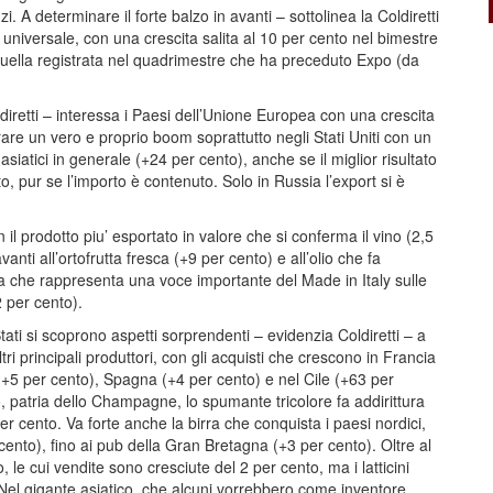
 A determinare il forte balzo in avanti – sottolinea la Coldiretti
 universale, con una crescita salita al 10 per cento nel bimestre
quella registrata nel quadrimestre che ha preceduto Expo (da
oldiretti – interessa i Paesi dell’Unione Europea con una crescita
trare un vero e proprio boom soprattutto negli Stati Uniti con un
siatici in generale (+24 per cento), anche se il miglior risultato
, pur se l’importo è contenuto. Solo in Russia l’export si è
on il prodotto piu’ esportato in valore che si conferma il vino (2,5
anti all’ortofrutta fresca (+9 per cento) e all’olio che fa
che rappresenta una voce importante del Made in Italy sulle
2 per cento).
tati si scoprono aspetti sorprendenti – evidenzia Coldiretti – a
tri principali produttori, con gli acquisti che crescono in Francia
a (+5 per cento), Spagna (+4 per cento) e nel Cile (+63 per
, patria dello Champagne, lo spumante tricolore fa addirittura
 cento. Va forte anche la birra che conquista i paesi nordici,
ento), fino ai pub della Gran Bretagna (+3 per cento). Oltre al
, le cui vendite sono cresciute del 2 per cento, ma i latticini
Nel gigante asiatico, che alcuni vorrebbero come inventore