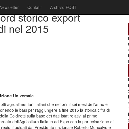
Newsletter
Contatti
Archivio POST
ord storico export
di nel 2015
sizione Universale
otti agroalimentari italiani che nei primi sei mesi dell’anno è
 ponendo le basi per raggiungere a fine 2015 la storica cifra di
lla Coldiretti sulla base dei dati Istat relativi al primo
rnata dell’Agricoltura italiana ad Expo con la partecipazione di
 le regioni guidati dal Presidente nazionale Roberto Moncalvo e