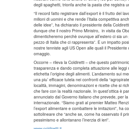
degli spaghetti, trionfa anche la pasta che registra 
“Il record fatto registrare dall’export è il frutto del l
milioni di uomini e che rende l’Italia competitiva anc
delle idee”, ha dichiarato il presidente della Coldiret
dunque che il nostro Primo Ministro, in visita da Oba
dimenticheremo perchè ovunque all’estero ci sia un
pezzo di Italia che ci rappresenta”. E un impatto pos
nostre tenniste agli US Open alle quali il President
omaggio.
Occorre – rileva la Coldiretti – che questo patrimonio
trasparenza e dando completa attuazione alle leggi n
etichetta l’origine degli alimenti. L’andamento sui mer
una piu’ efficace tutela nei confronti della “agropirat
località, immagini, denominazioni e ricette che si ric
che fare con la realtà nazionale. In quest’ottica è part
annunciato dal Governo italiano che prevede, per la pr
internazionale. “Siamo grati al premier Matteo Renzi
l’export alimentare e combattere le imitazioni”, ha c
sottolineare che “anche se, come ha osservato il pr
pessimismo e allontanano l’inerzia di ieri”.
www.coldiretti.it