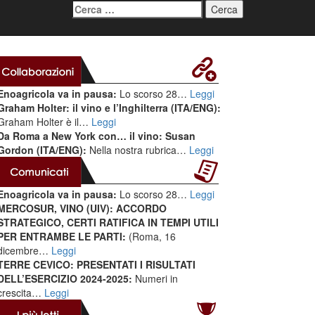
Ricerca
per:
Enoagricola va in pausa:
Lo scorso 28…
Leggi
Graham Holter: il vino e l’Inghilterra (ITA/ENG):
Graham Holter è il…
Leggi
Da Roma a New York con… il vino: Susan
Gordon (ITA/ENG):
Nella nostra rubrica…
Leggi
Enoagricola va in pausa:
Lo scorso 28…
Leggi
MERCOSUR, VINO (UIV): ACCORDO
STRATEGICO, CERTI RATIFICA IN TEMPI UTILI
PER ENTRAMBE LE PARTI:
(Roma, 16
dicembre…
Leggi
TERRE CEVICO: PRESENTATI I RISULTATI
DELL’ESERCIZIO 2024-2025:
Numeri in
crescita…
Leggi