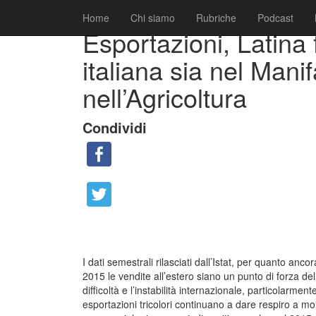
|
|
Collaborazioni
1 Giugno 2016
Fabio Ciarla
Home
Chi siamo
Rubriche
Podcast
Esportazioni, Latina
italiana sia nel Manif
nell’Agricoltura
Condividi
I dati semestrali rilasciati dall’Istat, per quanto an
2015 le vendite all’estero siano un punto di forza de
difficoltà e l’instabilità internazionale, particolarme
esportazioni tricolori continuano a dare respiro a molt