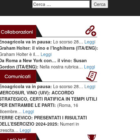
Ricerca
per:
Enoagricola va in pausa:
Lo scorso 28…
Leggi
Graham Holter: il vino e l’Inghilterra (ITA/ENG):
Graham Holter è il…
Leggi
Da Roma a New York con… il vino: Susan
Gordon (ITA/ENG):
Nella nostra rubrica…
Leggi
Enoagricola va in pausa:
Lo scorso 28…
Leggi
MERCOSUR, VINO (UIV): ACCORDO
STRATEGICO, CERTI RATIFICA IN TEMPI UTILI
PER ENTRAMBE LE PARTI:
(Roma, 16
dicembre…
Leggi
TERRE CEVICO: PRESENTATI I RISULTATI
DELL’ESERCIZIO 2024-2025:
Numeri in
crescita…
Leggi