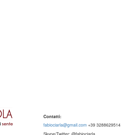
Contatti:
fabiociarla@gmail.com
+39 3288629514
Skype/Twitter: @fabiociarla