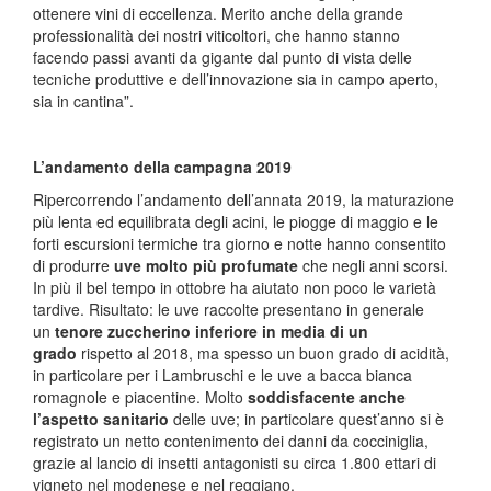
ottenere vini di eccellenza. Merito anche della grande
professionalità dei nostri viticoltori, che hanno stanno
facendo passi avanti da gigante dal punto di vista delle
tecniche produttive e dell’innovazione sia in campo aperto,
sia in cantina”.
L’andamento della campagna 2019
Ripercorrendo l’andamento dell’annata 2019, la maturazione
più lenta ed equilibrata degli acini, le piogge di maggio e le
forti escursioni termiche tra giorno e notte hanno consentito
di produrre
uve molto più profumate
che negli anni scorsi.
In più il bel tempo in ottobre ha aiutato non poco le varietà
tardive. Risultato: le uve raccolte presentano in generale
un
tenore zuccherino inferiore in media di un
grado
rispetto al 2018, ma spesso un buon grado di acidità,
in particolare per i Lambruschi e le uve a bacca bianca
romagnole e piacentine. Molto
soddisfacente anche
l’aspetto sanitario
delle uve; in particolare quest’anno si è
registrato un netto contenimento dei danni da cocciniglia,
grazie al lancio di insetti antagonisti su circa 1.800 ettari di
vigneto nel modenese e nel reggiano.