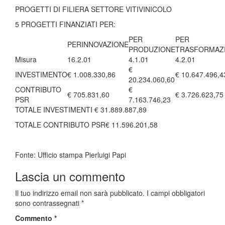
PROGETTI DI FILIERA SETTORE VITIVINICOLO
5 PROGETTI FINANZIATI PER:
PER
PER
PERINNOVAZIONE
PRODUZIONE
TRASFORMAZ
Misura
16.2.01
4.1.01
4.2.01
€
INVESTIMENTO
€ 1.008.330,86
€ 10.647.496,4
20.234.060,60
CONTRIBUTO
€
€ 705.831,60
€ 3.726.623,75
PSR
7.163.746,23
TOTALE INVESTIMENTI € 31.889.887,89
TOTALE CONTRIBUTO PSR€ 11.596.201,58
Fonte: Ufficio stampa Pierluigi Papi
Lascia un commento
Il tuo indirizzo email non sarà pubblicato.
I campi obbligatori
sono contrassegnati
*
Commento
*