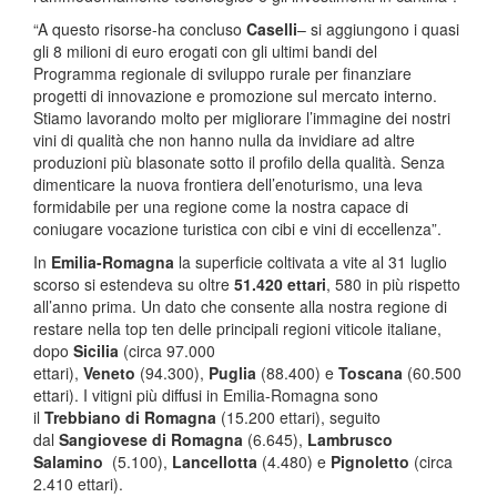
“A questo risorse-ha concluso
Caselli
– si aggiungono i quasi
gli 8 milioni di euro erogati con gli ultimi bandi del
Programma regionale di sviluppo rurale per finanziare
progetti di innovazione e promozione sul mercato interno.
Stiamo lavorando molto per migliorare l’immagine dei nostri
vini di qualità che non hanno nulla da invidiare ad altre
produzioni più blasonate sotto il profilo della qualità. Senza
dimenticare la nuova frontiera dell’enoturismo, una leva
formidabile per una regione come la nostra capace di
coniugare vocazione turistica con cibi e vini di eccellenza”.
In
Emilia-Romagna
la superficie coltivata a vite al 31 luglio
scorso si estendeva su oltre
51.420 ettari
, 580 in più rispetto
all’anno prima. Un dato che consente alla nostra regione di
restare nella top ten delle principali regioni viticole italiane,
dopo
Sicilia
(circa 97.000
ettari),
Veneto
(94.300),
Puglia
(88.400) e
Toscana
(60.500
ettari). I vitigni più diffusi in Emilia-Romagna sono
il
Trebbiano di Romagna
(15.200 ettari), seguito
dal
Sangiovese di Romagna
(6.645),
Lambrusco
Salamino
(5.100),
Lancellotta
(4.480) e
Pignoletto
(circa
2.410 ettari).