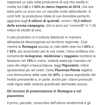
registrare un calo nella produzione di uva che oscilla in
media tra il
20
e il
25% in meno rispetto al 2018
, che era
stato però un anno con un raccolto molto abbondante. A
conti fatti, la produzione totale di uva dovrebbe pertanto
aggirarsi sugli
8 milioni di quintali
, contro i
10,3 milioni
della scorsa campagna
, che si sono poi “convertiti” in 7,35
milioni di ettolitri di vino.
Il calo produttivo si è tuttavia distribuito in maniera
abbastanza disomogenea sul territorio regionale. Così
mentre la
Romagna
accusa un calo delle rese tra il
25%
e
il
32%
, più accentuato per le uve rosse, l’area emiliana che
comprende
bolognese
,
modenese
e
reggiano
contiene la
flessione nel
15%
in meno, tuttavia assai più marcata nel
caso dei vitigni a bacca bianca, leggi
Pignoletto
. Infine
spostandosi più ad ovest, l’area
Piacenza-Parma
registra
una diminuzione delle rese del
20%
, a causa soprattutto del
freddo primaverile e, in parte, anche per i danni provocati
nelle vigne dalle violente grandinate dell’estate scorsa.
Gli incontri di presentazione in Romagna e nel
piacentino
Il primo, parziale, consuntivo dell’ultima vendemmia e gli