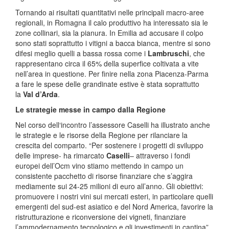
Tornando ai risultati quantitativi nelle principali macro-aree
regionali, in Romagna il calo produttivo ha interessato sia le
zone collinari, sia la pianura. In Emilia ad accusare il colpo
sono stati soprattutto i vitigni a bacca bianca, mentre si sono
difesi meglio quelli a bassa rossa come i
Lambruschi
, che
rappresentano circa il 65% della superfice coltivata a vite
nell’area in questione. Per finire nella zona Piacenza-Parma
a fare le spese delle grandinate estive è stata soprattutto
la
Val d’Arda
.
Le strategie messe in campo dalla Regione
Nel corso dell‘incontro l’assessore Caselli ha illustrato anche
le strategie e le risorse della Regione per rilanciare la
crescita del comparto. “Per sostenere i progetti di sviluppo
delle imprese- ha rimarcato
Caselli
– attraverso i fondi
europei dell’Ocm vino stiamo mettendo in campo un
consistente pacchetto di risorse finanziare che s’aggira
mediamente sui 24-25 milioni di euro all’anno. Gli obiettivi:
promuovere i nostri vini sui mercati esteri, in particolare quelli
emergenti del sud-est asiatico e del Nord America, favorire la
ristrutturazione e riconversione dei vigneti, finanziare
l’ammodernamento tecnologico e gli investimenti in cantina”.