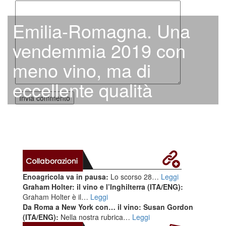
Emilia-Romagna. Una
vendemmia 2019 con
meno vino, ma di
eccellente qualità
Enoagricola va in pausa:
Lo scorso 28…
Leggi
Graham Holter: il vino e l’Inghilterra (ITA/ENG):
Graham Holter è il…
Leggi
Da Roma a New York con… il vino: Susan Gordon
(ITA/ENG):
Nella nostra rubrica…
Leggi