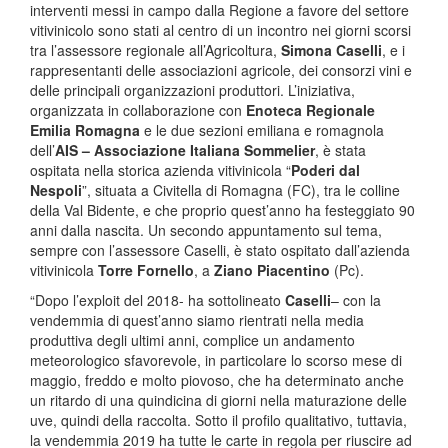
interventi messi in campo dalla Regione a favore del settore
vitivinicolo sono stati al centro di un incontro nei giorni scorsi
tra l’assessore regionale all’Agricoltura,
Simona Caselli
, e i
rappresentanti delle associazioni agricole, dei consorzi vini e
delle principali organizzazioni produttori. L’iniziativa,
organizzata in collaborazione con
Enoteca Regionale
Emilia Romagna
e le due sezioni emiliana e romagnola
dell’
AIS – Associazione Italiana Sommelier
, è stata
ospitata nella storica azienda vitivinicola “
Poderi dal
Nespoli
”, situata a Civitella di Romagna (FC), tra le colline
della Val Bidente, e che proprio quest’anno ha festeggiato 90
anni dalla nascita. Un secondo appuntamento sul tema,
sempre con l’assessore Caselli, è stato ospitato dall’azienda
vitivinicola
Torre Fornello
, a
Ziano Piacentino
(Pc).
“Dopo l’exploit del 2018- ha sottolineato
Caselli
– con la
vendemmia di quest’anno siamo rientrati nella media
produttiva degli ultimi anni, complice un andamento
meteorologico sfavorevole, in particolare lo scorso mese di
maggio, freddo e molto piovoso, che ha determinato anche
un ritardo di una quindicina di giorni nella maturazione delle
uve, quindi della raccolta. Sotto il profilo qualitativo, tuttavia,
la vendemmia 2019 ha tutte le carte in regola per riuscire ad