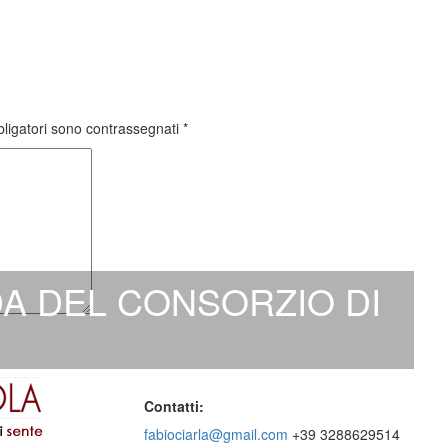
bligatori sono contrassegnati
*
A DEL CONSORZIO DI
Contatti:
fabiociarla@gmail.com
+39 3288629514