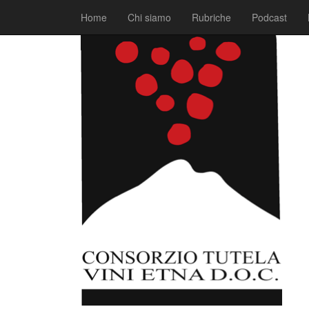
|
|
Comunicati
1 Agosto 2018
Fabio Ciarla
Home
Chi siamo
Rubriche
Podcast