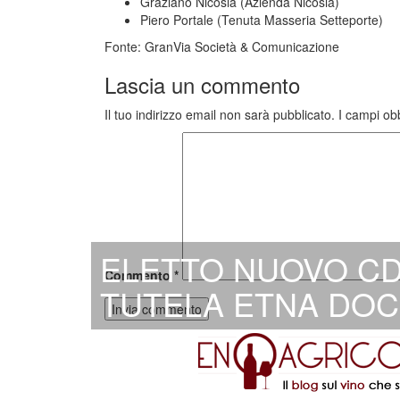
Graziano Nicosia (Azienda Nicosia)
Piero Portale (Tenuta Masseria Setteporte)
Fonte: GranVia Società & Comunicazione
Lascia un commento
Il tuo indirizzo email non sarà pubblicato.
I campi ob
ELETTO NUOVO CD
Commento
*
TUTELA ETNA DOC