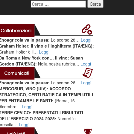
Ricerca
per:
Enoagricola va in pausa:
Lo scorso 28…
Leggi
Graham Holter: il vino e l’Inghilterra (ITA/ENG):
Graham Holter è il…
Leggi
Da Roma a New York con… il vino: Susan
Gordon (ITA/ENG):
Nella nostra rubrica…
Leggi
Enoagricola va in pausa:
Lo scorso 28…
Leggi
MERCOSUR, VINO (UIV): ACCORDO
STRATEGICO, CERTI RATIFICA IN TEMPI UTILI
PER ENTRAMBE LE PARTI:
(Roma, 16
dicembre…
Leggi
TERRE CEVICO: PRESENTATI I RISULTATI
DELL’ESERCIZIO 2024-2025:
Numeri in
crescita…
Leggi