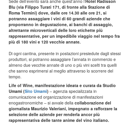
Sede dell’evento sarà anche quest’anno l’
Hotel Radisson
Blu (via Filippo Turati 171, di fronte alla Stazione di
Roma Termini) dove, dalle ore 14.30 alle ore 21, si
potranno assaggiare i vini di 60 grandi aziende che
proporranno in degustazione, ai banchi di assaggio,
altrettante microverticali delle loro etichette più
rappresentative, per un impedibile viaggio nel tempo fra
più di 180 vini e 120 vecchie annate.
Di ogni cantina, presente in postazioni presiedute dagli stessi
produttori, si potranno assaggiare l’annata in commercio e
almeno due vecchie annate di uno o più vini scelti tra quelli
che sanno esprimersi al meglio attraverso lo scorrere del
tempo.
Life of Wine, manifestazione ideata e curata da Studio
Umami (
Sito Umami
)
– agenzia specializzata in
comunicazione ed organizzazione di manifestazioni
enogastronomiche – si avvale della
collaborazione del
giornalista Maurizio Valeriani, impegnato a rafforzare la
selezione delle aziende per renderla ancor più
rappresentativa delle tante anime del vino italiano.