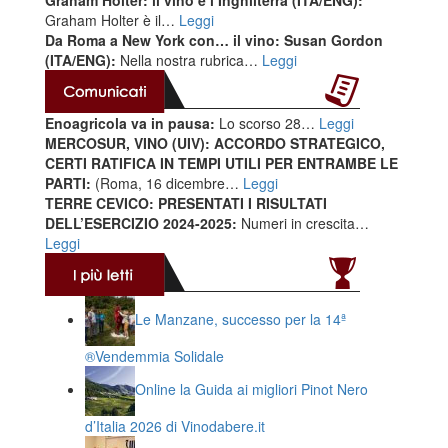
Graham Holter: il vino e l’Inghilterra (ITA/ENG):
Graham Holter è il…
Leggi
Da Roma a New York con… il vino: Susan Gordon
(ITA/ENG):
Nella nostra rubrica…
Leggi
Enoagricola va in pausa:
Lo scorso 28…
Leggi
MERCOSUR, VINO (UIV): ACCORDO STRATEGICO,
CERTI RATIFICA IN TEMPI UTILI PER ENTRAMBE LE
PARTI:
(Roma, 16 dicembre…
Leggi
TERRE CEVICO: PRESENTATI I RISULTATI
DELL’ESERCIZIO 2024-2025:
Numeri in crescita…
Leggi
Le Manzane, successo per la 14ª
®️Vendemmia Solidale
Online la Guida ai migliori Pinot Nero
d’Italia 2026 di Vinodabere.it