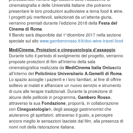
cinematografia e delle Università italiane che potranno
presentare le loro produzioni audiovisive a tema food & wine.
I progetti più meritevoli, selezionati da un’attenta giuria,
verranno premiati durante l’edizione 2018 della
Festa del
Cinema di Roma
.
Il Bando sarà disponibile dal 1°dicembre 2017 nella sezione
speciale sul sito
www.gamberorosso.it/it/doc-wine-travel-food
MediCinema. Proiezioni e cinegustologia d’assaggio
Durante tutto il periodo di svolgimento del progetto, verranno
proposte proiezioni di film all’interno della sala
cinematografica realizzata da
MediCinema Italia Onlus
sita
all’interno del
Policlinico Universitario A.Gemelli di Roma
.
Lo spazio accoglie i pazienti e i loro familiari, al fine di offrire
sollievo ai malati e affiancare un nuovo servizio e strumento
di cura alle terapie tradizionali. Durante la proiezione di
alcune delle pellicole in programma,
Gambero Rosso
,
attraverso la sua
Fondazione
, proporrà, in collaborazione
con
Cinegustologia
®, degli assaggi gastronomici che
aiuteranno gli spettatori, attraverso il gusto, a percepire
ancora meglio le sensazioni lasciate dal film, alla presenza di
nomi noti della ristorazione italiana.