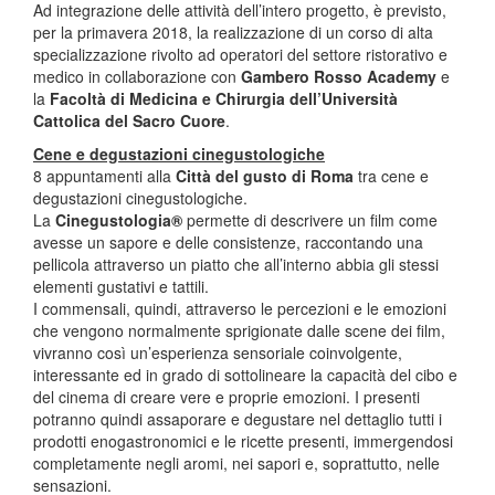
Ad integrazione delle attività dell’intero progetto, è previsto,
per la primavera 2018, la realizzazione di un corso di alta
specializzazione rivolto ad operatori del settore ristorativo e
medico in collaborazione con
Gambero Rosso Academy
e
la
Facoltà di Medicina e Chirurgia dell’Università
Cattolica del Sacro Cuore
.
Cene e degustazioni cinegustologiche
8 appuntamenti alla
Città del gusto di Roma
tra cene e
degustazioni cinegustologiche.
La
Cinegustologia®
permette di descrivere un film come
avesse un sapore e delle consistenze, raccontando una
pellicola attraverso un piatto che all’interno abbia gli stessi
elementi gustativi e tattili.
I commensali, quindi, attraverso le percezioni e le emozioni
che vengono normalmente sprigionate dalle scene dei film,
vivranno così un’esperienza sensoriale coinvolgente,
interessante ed in grado di sottolineare la capacità del cibo e
del cinema di creare vere e proprie emozioni. I presenti
potranno quindi assaporare e degustare nel dettaglio tutti i
prodotti enogastronomici e le ricette presenti, immergendosi
completamente negli aromi, nei sapori e, soprattutto, nelle
sensazioni.