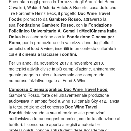
Presentato oggi presso la Terrazza degli Aranci del Rome
Cavalieri, Waldorf Astoria Hotels & Resorts, casa dello chef
Tre Forchette Heinz Beck, il progetto
Doc Wine Travel
Food®
promosso da
Gambero Rosso,
attraverso la
sua
Fondazione Gambero Rosso,
con la
Fondazione
Policlinico Universitario A. Gemelli
e
MediCinema Italia
Onlus
in collaborazione con la
Fondazione Cinema per
Roma
, per la promozione e la valorizzazione degli effetti
benefici del food & wine, inserititi in un contesto culturale in
cui è
il cinema a tracciare i confini.
Per un anno, da novembre 2017 a novembre 2018,
molteplici attività divise in più campi d’azione, animeranno
questo progetto unico e trasversale che comprende
numerose iniziative legate al Food & Wine.
Concorso Cinematografico Doc Wine Travel Food
Gambero Rosso, forte dell’ultraventennale produzione
audiovisiva in ambito food & wine sul canale Sky 412, lancia
la terza edizione del concorso
Doc Wine Travel
Food®
rinforzando la sua attenzione alle produzioni
audiovisive a tema enogastronomico, con forte attenzione ai
territori. Il concorso è aperto a registi amatoriali e
professionisti, nonché agli studenti delle Accademie di