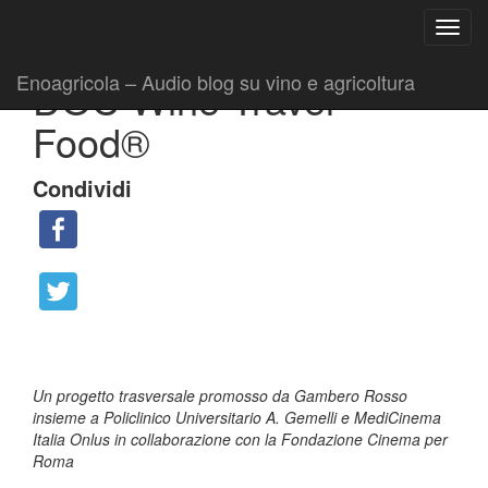
Ricerca
Toggl
per:
|
|
Comunicati
9 Novembre 2017
Fabio Ciarla
navig
Enoagricola – Audio blog su vino e agricoltura
DOC Wine Travel
Food®
Condividi
Un progetto trasversale promosso da Gambero Rosso
insieme a Policlinico Universitario A. Gemelli e MediCinema
Italia Onlus in collaborazione con la Fondazione Cinema per
Roma