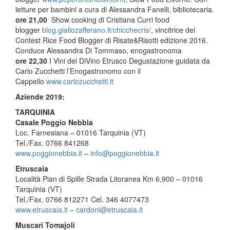
letture per bambini a cura di Alessandra Fanelli, bibliotecaria.
ore 21,00
Show cooking di Cristiana Curri food
blogger
blog.giallozafferano.it/
chicchecris/
, vincitrice del
Contest Rice Food Blogger di Risate&Risotti edizione 2016.
Conduce Alessandra Di Tommaso, enogastronoma
ore 22,30
I Vini del DiVino Etrusco Degustazione guidata da
Carlo Zucchetti l’Enogastronomo con il
Cappello
www.carlozucchetti.it
Aziende 2019:
TARQUINIA
Casale Poggio Nebbia
Loc. Farnesiana – 01016 Tarquinia (VT)
Tel./Fax. 0766 841268
www.poggionebbia.it
–
info@
poggionebbia.it
Etruscaia
Località Pian di Spille Strada Litoranea Km 6,900 – 01016
Tarquinia (VT)
Tel./Fax. 0766 812271 Cel. 346 4077473
www.etruscaia.it
–
cardoni@
etruscaia.it
Muscari Tomajoli