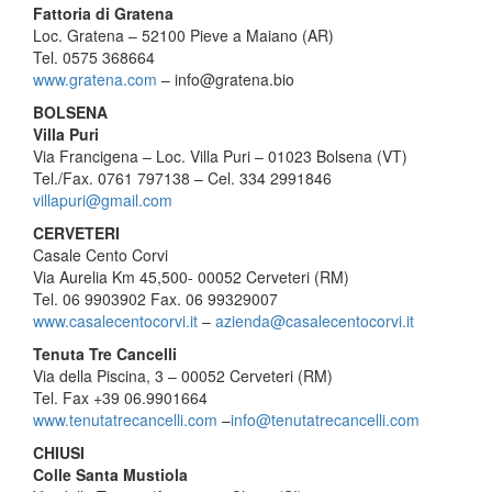
Fattoria di Gratena
Loc. Gratena – 52100 Pieve a Maiano (AR)
Tel. 0575 368664
www.gratena.com
– info@
gratena.bio
BOLSENA
Villa Puri
Via Francigena – Loc. Villa Puri – 01023 Bolsena (VT)
Tel./Fax. 0761 797138 – Cel. 334 2991846
villapuri@gmail.com
CERVETERI
Casale Cento Corvi
Via Aurelia Km 45,500- 00052 Cerveteri (RM)
Tel. 06 9903902 Fax. 06 99329007
www.casalecentocorvi.it
–
azie
nda@casalecentocorvi.it
Tenuta Tre Cancelli
Via della Piscina, 3 – 00052 Cerveteri (RM)
Tel. Fax +39 06.9901664
www.tenutatrecancelli.com
–
inf
o@tenutatrecancelli.com
CHIUSI
Colle Santa Mustiola