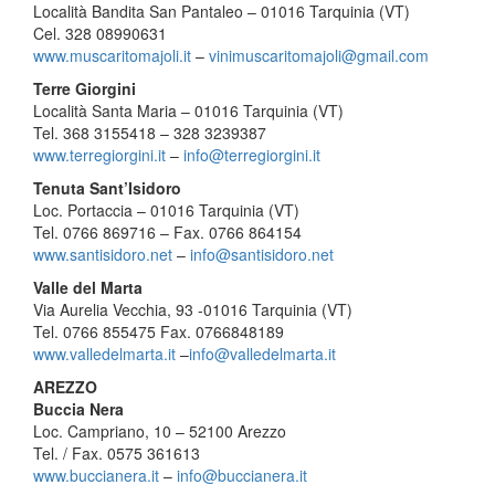
Località Bandita San Pantaleo – 01016 Tarquinia (VT)
Cel. 328 08990631
www.muscaritomajoli.it
–
vinim
uscaritomajoli@gmail.com
Terre Giorgini
Località Santa Maria – 01016 Tarquinia (VT)
Tel. 368 3155418 – 328 3239387
www.terregiorgini.it
–
info@
terregiorgini.it
Tenuta Sant’Isidoro
Loc. Portaccia – 01016 Tarquinia (VT)
Tel. 0766 869716 – Fax. 0766 864154
www.santisidoro.net
–
info@
santisidoro.net
Valle del Marta
Via Aurelia Vecchia, 93 -01016 Tarquinia (VT)
Tel. 0766 855475 Fax. 0766848189
www.valledelmarta.it
–
info@
valledelmarta.it
AREZZO
Buccia Nera
Loc. Campriano, 10 – 52100 Arezzo
Tel. / Fax. 0575 361613
www.buccianera.it
–
info@
buccianera.it