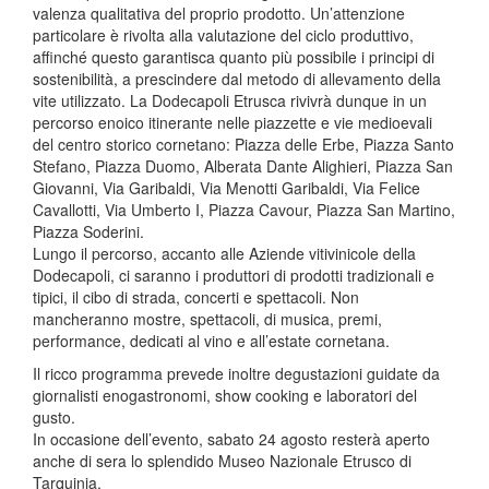
valenza qualitativa del proprio prodotto. Un’attenzione
particolare è rivolta alla valutazione del ciclo produttivo,
affinché questo garantisca quanto più possibile i principi di
sostenibilità, a prescindere dal metodo di allevamento della
vite utilizzato. La Dodecapoli Etrusca rivivrà dunque in un
percorso enoico itinerante nelle piazzette e vie medioevali
del centro storico cornetano: Piazza delle Erbe, Piazza Santo
Stefano, Piazza Duomo, Alberata Dante Alighieri, Piazza San
Giovanni, Via Garibaldi, Via Menotti Garibaldi, Via Felice
Cavallotti, Via Umberto I, Piazza Cavour, Piazza San Martino,
Piazza Soderini.
Lungo il percorso, accanto alle Aziende vitivinicole della
Dodecapoli, ci saranno i produttori di prodotti tradizionali e
tipici, il cibo di strada, concerti e spettacoli. Non
mancheranno mostre, spettacoli, di musica, premi,
performance, dedicati al vino e all’estate cornetana.
Il ricco programma prevede inoltre degustazioni guidate da
giornalisti enogastronomi, show cooking e laboratori del
gusto.
In occasione dell’evento, sabato 24 agosto resterà aperto
anche di sera lo splendido Museo Nazionale Etrusco di
Tarquinia.