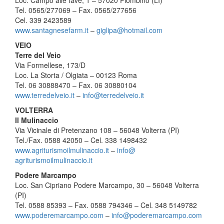
Loc. Campo alle fave, 1 – 57020 Piombino (LI)
Tel. 0565/277069 – Fax. 0565/277656
Cel. 339 2423589
www.santagnesefarm.it
–
giglip
a@hotmail.com
VEIO
Terre del Veio
Via Formellese, 173/D
Loc. La Storta / Olgiata – 00123 Roma
Tel. 06 30888470 – Fax. 06 30880104
www.terredelveio.it
–
info@
terredelveio.it
VOLTERRA
Il Mulinaccio
Via Vicinale di Pretenzano 108 – 56048 Volterra (PI)
Tel./Fax. 0588 42050 – Cel. 338 1498432
www.agriturismoilmulinaccio.it
–
info@
agriturismoilmulinaccio.it
Podere Marcampo
Loc. San Cipriano Podere Marcampo, 30 – 56048 Volterra
(PI)
Tel. 0588 85393 – Fax. 0588 794346 – Cel. 348 5149782
www.poderemarcampo.com
–
info@
poderemarcampo.com