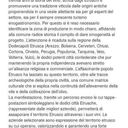
tremila anni di storia del vino, scritta dagli Etruschi e
promuovere una tradizione viticola dalle origini antiche
proponendola in una veste allettante sia per gli esperti del
settore, sia per il sempre crescente turismo
enogastronomico. Per questo si è reso necessario
identificare la zona di produzione in modo chiaro, affidando
alla comune radice storica il compito di dare omogeneità al
progetto. L’attenzione è ricaduta sulla regione della
Dodecapoli Etrusca (Arezzo, Bolsena, Cerveteri, Chiusi,
Cortona, Orvieto, Perugia, Populonia, Tarquinia, Veio,
Volterra, Vulci), le dodici potenti città confederate che pur
mantenendo la propria indipendenza avevano stretto
un’alleanza religiosa e commerciale. L’affascinante popolo
Etrusco ha lasciato su questo territorio, oltre alle tracce
archeologiche della propria civiltà, una comune matrice
culturale che si esplica nella continuità dell’allevamento della
vite e della coltivazione dell’olivo.
La manifestazione, tramite un percorso enoico le cui tappe-
postazioni simboleggiano le dodici città Etrusche,
(rappresentate dalle migliori aziende), permetterà di
assaporare il territorio Etrusco attraverso i suoi vini. Le
aziende selezionate sono espressione del territorio etrusco
su cui operano, valorizzandolo e garantendo una forte