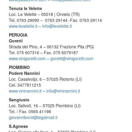
Tenuta le Velette
Loc. Le Velette – 05018 | Orvieto (TR)
Tel. 0763 29090 – 0763 29144 -Fax. 0763 29114
www.levelette.it
–
info@
levelette.it
PERUGIA
Goretti
Strada del Pino, 4 – 06132 Frazione Pila (PG)
Tel. 075 607316 – Fax. 075 6079187
www.vinigoretti.com
–
goretti@
vinigoretti.com
PIOMBINO
Podere Nannini
Loc. Casalvolpi, 6 – 57025 Riotorto (LI)
Cel. 3477811215
www.vininannini.it
–
info@
vininannini.it
Sangiusto
Loc. Salivoli, 16 – 57025 Piombino (LI)
Tel. / Fax. 0565 41198
giovannibonti@legalmail.it
S.Agnese