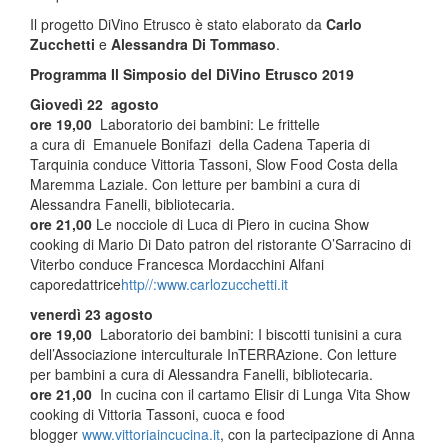
Il progetto DiVino Etrusco è stato elaborato da
Carlo
Zucchetti
e
Alessandra Di Tommaso
.
Programma Il Simposio del DiVino Etrusco 2019
Giovedì 22 agosto
ore 19,00
Laboratorio dei bambini: Le frittelle
a cura di Emanuele Bonifazi della Cadena Taperia di
Tarquinia conduce Vittoria Tassoni, Slow Food Costa della
Maremma Laziale. Con letture per bambini a cura di
Alessandra Fanelli, bibliotecaria.
ore 21,00
Le nocciole di Luca di Piero in cucina Show
cooking di Mario Di Dato patron del ristorante O’Sarracino di
Viterbo conduce Francesca Mordacchini Alfani
caporedattrice
http//:www.carlozucchetti.it
venerdì 23 agosto
ore 19,00
Laboratorio dei bambini: I biscotti tunisini a cura
dell’Associazione interculturale InTERRAzione. Con letture
per bambini a cura di Alessandra Fanelli, bibliotecaria.
ore 21,00
In cucina con il cartamo Elisir di Lunga Vita Show
cooking di Vittoria Tassoni, cuoca e food
blogger
www.vittoriaincucina.it
, con la partecipazione di Anna