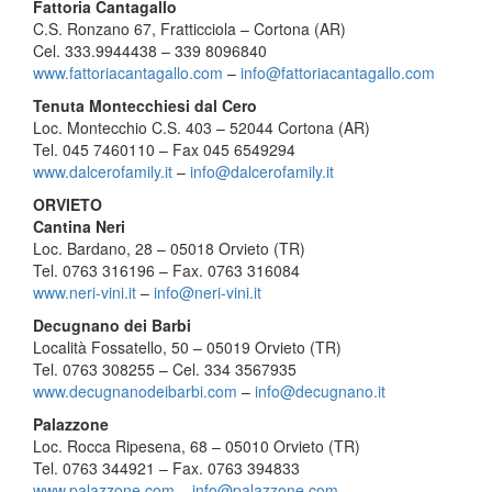
Fattoria Cantagallo
C.S. Ronzano 67, Fratticciola – Cortona (AR)
Cel. 333.9944438 – 339 8096840
www.fattoriacantagallo.com
–
i
nfo@fattoriacantagallo.com
Tenuta Montecchiesi dal Cero
Loc. Montecchio C.S. 403 – 52044 Cortona (AR)
Tel. 045 7460110 – Fax 045 6549294
www.dalcerofamily.it
–
info@
dalcerofamily.it
ORVIETO
Cantina Neri
Loc. Bardano, 28 – 05018 Orvieto (TR)
Tel. 0763 316196 – Fax. 0763 316084
www.neri-vini.it
–
info@neri-
vini.it
Decugnano dei Barbi
Località Fossatello, 50 – 05019 Orvieto (TR)
Tel. 0763 308255 – Cel. 334 3567935
www.decugnanodeibarbi.com
–
in
fo@decugnano.it
Palazzone
Loc. Rocca Ripesena, 68 – 05010 Orvieto (TR)
Tel. 0763 344921 – Fax. 0763 394833
www.palazzone.com
–
info@
palazzone.com