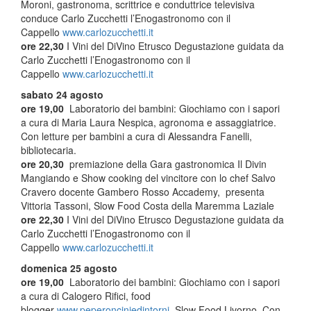
Moroni, gastronoma, scrittrice e conduttrice televisiva
conduce Carlo Zucchetti l’Enogastronomo con il
Cappello
www.carlozucchetti.it
ore 22,30
I Vini del DiVino Etrusco Degustazione guidata da
Carlo Zucchetti l’Enogastronomo con il
Cappello
www.carlozucchetti.it
sabato 24 agosto
ore 19,00
Laboratorio dei bambini: Giochiamo con i sapori
a cura di Maria Laura Nespica, agronoma e assaggiatrice.
Con letture per bambini a cura di Alessandra Fanelli,
bibliotecaria.
ore 20,30
premiazione della Gara gastronomica Il Divin
Mangiando e Show cooking del vincitore con lo chef Salvo
Cravero docente Gambero Rosso Accademy, presenta
Vittoria Tassoni, Slow Food Costa della Maremma Laziale
ore 22,30
I Vini del DiVino Etrusco Degustazione guidata da
Carlo Zucchetti l’Enogastronomo con il
Cappello
www.carlozucchetti.it
domenica 25 agosto
ore 19,00
Laboratorio dei bambini: Giochiamo con i sapori
a cura di Calogero Rifici, food
blogger
www.peperonciniedintorni
, Slow Food Livorno. Con