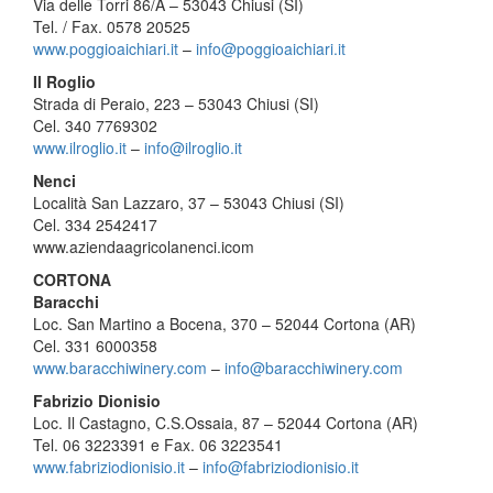
Via delle Torri 86/A – 53043 Chiusi (SI)
Tel. / Fax. 0578 20525
www.poggioaichiari.it
–
info@
poggioaichiari.it
Il Roglio
Strada di Peraio, 223 – 53043 Chiusi (SI)
Cel. 340 7769302
www.ilroglio.it
–
info@
ilroglio.it
Nenci
Località San Lazzaro, 37 – 53043 Chiusi (SI)
Cel. 334 2542417
www.aziendaagricolanenci.icom
CORTONA
Baracchi
Loc. San Martino a Bocena, 370 – 52044 Cortona (AR)
Cel. 331 6000358
www.baracchiwinery.com
–
info@
baracchiwinery.com
Fabrizio Dionisio
Loc. Il Castagno, C.S.Ossaia, 87 – 52044 Cortona (AR)
Tel. 06 3223391 e Fax. 06 3223541
www.fabriziodionisio.it
–
info
@fabriziodionisio.it