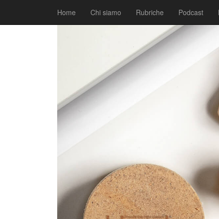
|
|
Comunicati
8 Ottobre 2020
Fabio Ciarla
Home
Chi siamo
Rubriche
Podcast