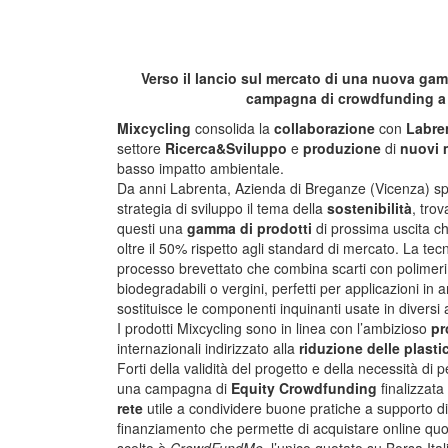
Verso il lancio sul mercato di una nuova g
campagna di crowdfunding a 
Mixcycling
consolida la
collaborazione
con
Labre
settore
Ricerca&Sviluppo
e
produzione
di
nuovi m
basso impatto ambientale.
Da anni Labrenta, Azienda di Breganze (Vicenza) spec
strategia di sviluppo il tema della
sostenibilità
, trov
questi una
gamma di prodotti
di prossima uscita c
oltre il 50% rispetto agli standard di mercato. La tec
processo brevettato che combina scarti con polimeri.
biodegradabili o vergini, perfetti per applicazioni in 
sostituisce le componenti inquinanti usate in diversi a
I prodotti Mixcycling sono in linea con l’ambizioso
pr
internazionali indirizzato alla
riduzione delle plasti
Forti della validità del progetto e della necessità di
una campagna di
Equity Crowdfunding
finalizzata
rete
utile a condividere buone pratiche a supporto di c
finanziamento che permette di acquistare online quote