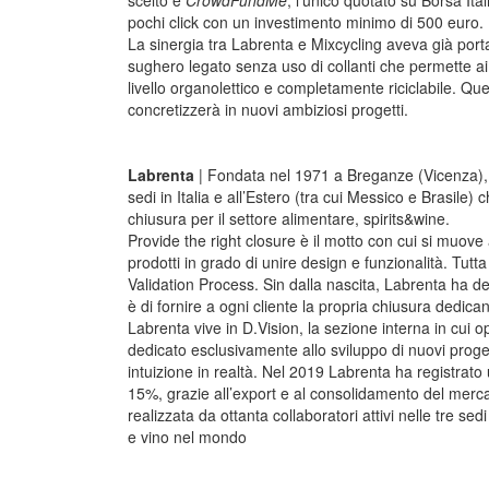
scelto è
CrowdFundMe
, l’unico quotato su Borsa Ital
pochi click con un investimento minimo di 500 euro.
La sinergia tra Labrenta e Mixcycling aveva già porta
sughero legato senza uso di collanti che permette ai p
livello organolettico e completamente riciclabile. Que
concretizzerà in nuovi ambiziosi progetti.
Labrenta
| Fondata nel 1971 a Breganze (Vicenza), 
sedi in Italia e all’Estero (tra cui Messico e Brasile
chiusura per il settore alimentare, spirits&wine.
Provide the right closure è il motto con cui si muove
prodotti in grado di unire design e funzionalità. Tutta
Validation Process. Sin dalla nascita, Labrenta ha des
è di fornire a ogni cliente la propria chiusura dedican
Labrenta vive in D.Vision, la sezione interna in cui
dedicato esclusivamente allo sviluppo di nuovi progett
intuizione in realtà. Nel 2019 Labrenta ha registrato u
15%, grazie all’export e al consolidamento del mercat
realizzata da ottanta collaboratori attivi nelle tre s
e vino nel mondo