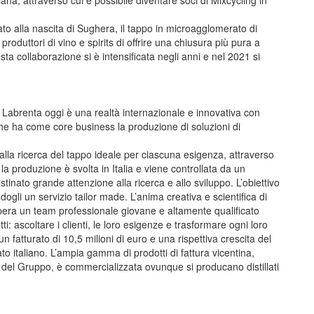
iana, attraverso cui è possibile diventare soci di Mixcycling in
to alla nascita di Sughera, il tappo in microagglomerato di
roduttori di vino e spirits di offrire una chiusura più pura a
sta collaborazione si è intensificata negli anni e nel 2021 si
Labrenta oggi è una realtà internazionale e innovativa con
) che ha come core business la produzione di soluzioni di
 alla ricerca del tappo ideale per ciascuna esigenza, attraverso
 la produzione è svolta in Italia e viene controllata da un
tinato grande attenzione alla ricerca e allo sviluppo. L’obiettivo
dogli un servizio tailor made. L’anima creativa e scientifica di
 opera un team professionale giovane e altamente qualificato
i: ascoltare i clienti, le loro esigenze e trasformare ogni loro
n fatturato di 10,5 milioni di euro e una rispettiva crescita del
o italiano. L’ampia gamma di prodotti di fattura vicentina,
edi del Gruppo, è commercializzata ovunque si producano distillati