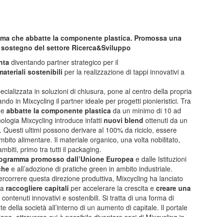
amma che abbatte la componente plastica. Promossa una
sostegno del settore Ricerca&Sviluppo
nta
diventando partner strategico per il
ateriali sostenibili
per la realizzazione di tappi innovativi a
ializzata in soluzioni di chiusura, pone al centro della propria
ando in Mixcycling il partner ideale per progetti pionieristici. Tra
he
abbatte la componente plastica
da un minimo di 10 ad
nologia Mixcycling introduce infatti
nuovi blend
ottenuti da un
 Questi ultimi possono derivare al 100% da riciclo, essere
ambito alimentare. Il materiale organico, una volta nobilitato,
mbiti, primo tra tutti il packaging.
ogramma promosso dall’Unione Europea
e dalle Istituzioni
che
e all’adozione di pratiche green in ambito industriale.
 percorrere questa direzione produttiva, Mixcycling ha lanciato
 a
raccogliere capitali
per accelerare la crescita e
creare una
ontenuti innovativi e sostenibili. Si tratta di una forma di
 della società all’interno di un aumento di capitale. Il portale