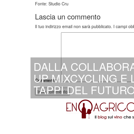
Fonte: Studio Cru
Lascia un commento
Il tuo indirizzo email non sarà pubblicato.
I campi ob
DALLA COLLABORA
UP MIXCYCLING E
Commento
*
TAPPI DEL FUTUR