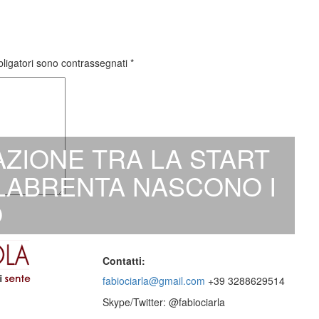
bligatori sono contrassegnati
*
ZIONE TRA LA START
 LABRENTA NASCONO I
O
Contatti:
fabiociarla@gmail.com
+39 3288629514
Skype/Twitter: @fabiociarla