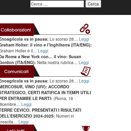
Ricerca
per:
Enoagricola va in pausa:
Lo scorso 28…
Leggi
Graham Holter: il vino e l’Inghilterra (ITA/ENG):
Graham Holter è il…
Leggi
Da Roma a New York con… il vino: Susan
Gordon (ITA/ENG):
Nella nostra rubrica…
Leggi
Enoagricola va in pausa:
Lo scorso 28…
Leggi
MERCOSUR, VINO (UIV): ACCORDO
STRATEGICO, CERTI RATIFICA IN TEMPI UTILI
PER ENTRAMBE LE PARTI:
(Roma, 16
dicembre…
Leggi
TERRE CEVICO: PRESENTATI I RISULTATI
DELL’ESERCIZIO 2024-2025:
Numeri in
crescita…
Leggi