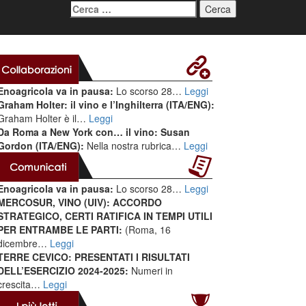
Ricerca
per:
Enoagricola va in pausa:
Lo scorso 28…
Leggi
Graham Holter: il vino e l’Inghilterra (ITA/ENG):
Graham Holter è il…
Leggi
Da Roma a New York con… il vino: Susan
Gordon (ITA/ENG):
Nella nostra rubrica…
Leggi
Enoagricola va in pausa:
Lo scorso 28…
Leggi
MERCOSUR, VINO (UIV): ACCORDO
STRATEGICO, CERTI RATIFICA IN TEMPI UTILI
PER ENTRAMBE LE PARTI:
(Roma, 16
dicembre…
Leggi
TERRE CEVICO: PRESENTATI I RISULTATI
DELL’ESERCIZIO 2024-2025:
Numeri in
crescita…
Leggi