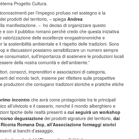
ètema Progetto Cultura.
 riconoscimenti per l’impegno profuso nel sostegno e la
ei prodotti del territorio, – spiega
Andrea
lla manifestazione. – ho deciso di organizzare questo
ore e con il pubblico romano perchè credo che questa iniziativa
 e valorizzazione delle eccellenze enogastronomiche e
 la sostenibilità ambientale e il rispetto delle tradizioni. Sono
hop e discussioni possiamo sensibilizzare un numero sempre
he consumatori, sull’importanza di sostenere le produzioni locali
enessere della nostra comunità e dell’ambiente.”
ori, consorzi, imprenditori e associazioni di categoria,
erti del mondo tech, insieme per riflettere sulle prospettive
re produzioni che coniugano tradizioni storiche e pratiche etiche
primo incontro
che avrà come protagoniste tra le principali
gico all’olivicolo e il caseario, nonché il mondo alberghiero e
oni tipiche delle realtà presenti a
cui seguirà un workshop
rcorso degustazione
dei prodotti signature del territorio,
dai
 Ricotta Romana Dop, all’Associazione formaggi storici
presenti ai banchi d’assaggio.