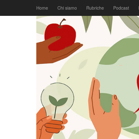
|
|
Comunicati
10 Maggio 2024
Fabio Ciarla
Home
Chi siamo
Rubriche
Podcast