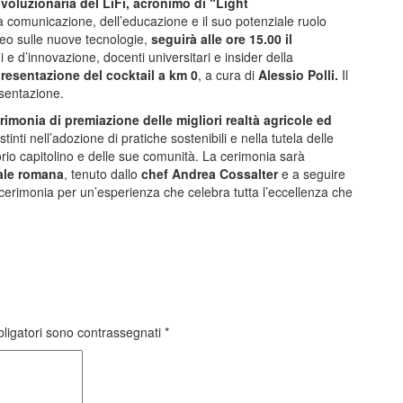
ivoluzionaria del LiFi, acronimo di “Light
 comunicazione, dell’educazione e il suo potenziale ruolo
deo sulle nuove tecnologie,
seguirà alle ore 15.00 il
 e d’innovazione, docenti universitari e insider della
presentazione del cocktail a km 0
, a cura di
Alessio Polli.
Il
sentazione.
rimonia di premiazione delle migliori realtà agricole ed
tinti nell’adozione di pratiche sostenibili e nella tutela delle
ritorio capitolino e delle sue comunità. La cerimonia sarà
ale romana
, tenuto dallo
chef Andrea Cossalter
e a seguire
 cerimonia per un’esperienza che celebra tutta l’eccellenza che
bligatori sono contrassegnati
*