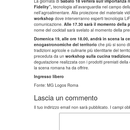
La giornata di
Sabato 18
verterà sull’importanza r
Fidelity”,
tecnologia all’avanguardia nel campo della
nell’agroalimentare. Alla proiezione del materiale vi
workshop
dove interverranno esperti tecnologia LiFi
comunicazione.
Alle 17.30 sarà il momento della 
nome del cocktail sarà svelato al momento della pre
Domenica 19, alle ore 18.00, andrà in scena la ce
enogastronomiche del territorio
che più si sono dis
tradizioni agricole e culinarie più identitarie del ter
preceduta da un
workshop sulla cucina tradizion
degustazione realizzata con i prodotti premiati della
la scena romana ha da offrire.
Ingresso libero
Fonte: MG Logos Roma
Lascia un commento
Il tuo indirizzo email non sarà pubblicato.
I campi ob