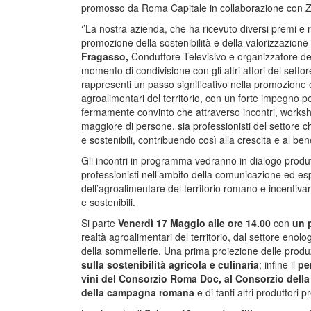
promosso da Roma Capitale in collaborazione con Z
‘’La nostra azienda, che ha ricevuto diversi premi e
promozione della sostenibilità e della valorizzazione d
Fragasso,
Conduttore Televisivo e organizzatore de
momento di condivisione con gli altri attori del sett
rappresenti un passo significativo nella promozione
agroalimentari del territorio, con un forte impegno per
fermamente convinto che attraverso incontri, works
maggiore di persone, sia professionisti del settore c
e sostenibili, contribuendo così alla crescita e al b
Gli incontri in programma vedranno in dialogo produtt
professionisti nell’ambito della comunicazione ed esp
dell’agroalimentare del territorio romano e incentiva
e sostenibili.
Si parte
Venerdì 17 Maggio alle ore 14.00
con
un 
realtà agroalimentari del territorio, dal settore enolo
della sommellerie. Una prima proiezione delle produzi
sulla sostenibilità agricola e culinaria
; infine il
pe
vini del Consorzio Roma Doc, al Consorzio della
della campagna romana
e di tanti altri produttori 