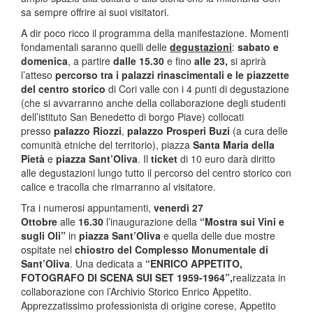
sa sempre offrire ai suoi visitatori.
A dir poco ricco il programma della manifestazione. Momenti
fondamentali saranno quelli delle
degustazioni
:
sabato e
domenica
, a partire
dalle 15.30
e fino
alle 23,
si aprirà
l’atteso
percorso tra i palazzi rinascimentali e le piazzette
del centro storico
di Cori valle con i 4 punti di degustazione
(che si avvarranno anche della collaborazione degli studenti
dell’istituto San Benedetto di borgo Piave) collocati
presso
palazzo Riozzi
,
palazzo Prosperi Buzi
(a cura delle
comunità etniche del territorio), piazza
Santa Maria della
Pietà
e
piazza Sant’Oliva
. Il
ticket
di 10 euro darà diritto
alle degustazioni lungo tutto il percorso del centro storico con
calice e tracolla che rimarranno al visitatore.
Tra i numerosi appuntamenti,
venerdì 27
Ottobre
alle
16.30
l’inaugurazione della
“Mostra sui Vini e
sugli Oli”
in
piazza Sant’Oliva
e quella delle due mostre
ospitate nel
chiostro del Complesso Monumentale di
Sant’Oliva
. Una dedicata a
“ENRICO APPETITO,
FOTOGRAFO DI SCENA SUI SET 1959-1964”,
realizzata in
collaborazione con l’Archivio Storico Enrico Appetito.
Apprezzatissimo professionista di origine corese, Appetito