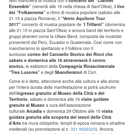
Non mancherà la musica con il
concerto del “Clarinet
Ensemble”
(venerdì alle 19 nella chiesa di Sant’Oliva), il
live
dei “Folkaenema”
a ritmo di musica popolare
(sabato alle
21.15 a piazza Romana), il
“Vento Aquilone Tour
2017”
concerto di musica popolare de “
I Trillanti”
(domenica
alle 21.15 in piazza Sant’Oliva) e ancora band del territorio e
gruppi stranieri come la Ulises Band, composta da musicisti
provenienti dal Perù, Ecuador e Guatemala. Così come non
mancheranno lo spettacolo e il folklore con il
suntuoso
corteo del Carosello Storico dei Rioni che
sabato e domenica alle 16 attraverserà il centro
storico,
le esibizioni della
Compagnia Rinascimentale
“Tres Lusores”
e degli
Sbandieratori
di Cori.
Come si è detto, attenzione anche alla cultura e alla storia:
per l’intera durata della manifestazione si potrà usufruire
dell’
ingresso
gratuito al Museo della Città e del
Territorio
, sabato e domenica alle 16
visite guidate
gratuite al Museo
a cura dell’associazione
culturale
Arcadia
e
domenica 29 Ottobre
alle
10
visita
guidata gratuita alla scoperta dei tesori della Città
d’Arte
tra mura ciclopiche, templi di epoca romana e stradine
medievali (su prenotazione al n.
331 9026323
). Ancora,