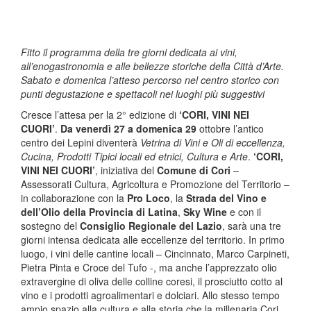
Fitto il programma della tre giorni dedicata ai vini,
all’enogastronomia e alle bellezze storiche della Città d’Arte.
Sabato e domenica l’atteso percorso nel centro storico con
punti degustazione e spettacoli nei luoghi più suggestivi
Cresce l’attesa per la 2° edizione di
‘CORI, VINI NEI
CUORI’
.
Da venerdì 27 a domenica 29
ottobre l’antico
centro dei Lepini diventerà
Vetrina di Vini e Oli di eccellenza,
Cucina, Prodotti Tipici locali ed etnici, Cultura e Arte
.
‘CORI,
VINI NEI CUORI’
, iniziativa del
Comune di Cori
–
Assessorati Cultura, Agricoltura e Promozione del Territorio –
in collaborazione con la
Pro Loco
, la
Strada del Vino e
dell’Olio della Provincia di Latina
,
Sky Wine
e con il
sostegno del
Consiglio Regionale del Lazio
, sarà una tre
giorni intensa dedicata alle eccellenze del territorio. In primo
luogo, i vini delle cantine locali – Cincinnato, Marco Carpineti,
Pietra Pinta e Croce del Tufo -, ma anche l’apprezzato olio
extravergine di oliva delle colline coresi, il prosciutto cotto al
vino e i prodotti agroalimentari e dolciari. Allo stesso tempo
ampio spazio alla cultura e alla storia che la millenaria Cori