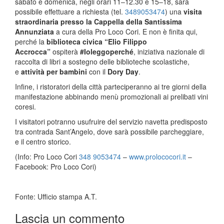
sabato e domenica, negli orari 11–12.30 e 15–18, sarà
possibile effettuare a richiesta (tel.
3489053474
) una
visita
straordinaria presso la Cappella della Santissima
Annunziata
a cura della Pro Loco Cori. E non è finita qui,
perché la
biblioteca civica “Elio Filippo
Accrocca”
ospiterà
#Ioleggoperché
, iniziativa nazionale di
raccolta di libri a sostegno delle biblioteche scolastiche,
e
attività per bambini
con il
Dory Day
.
Infine, i ristoratori della città parteciperanno ai tre giorni della
manifestazione abbinando menù promozionali ai prelibati vini
coresi.
I visitatori potranno usufruire del servizio navetta predisposto
tra contrada Sant’Angelo, dove sarà possibile parcheggiare,
e il centro storico.
(Info: Pro Loco Cori
348 9053474
–
www.prolococori.it
–
Facebook: Pro Loco Cori)
Fonte: Ufficio stampa A.T.
Lascia un commento