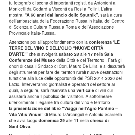
fu fotografo di scena di importanti registi, da Antonioni a
Monicelli da Godard a Visconti da Rosi a Fellini. L’altra
mostra,
“A 60 anni dal lancio dello Sputnik”
, sarà a cura
dell’ambasciata della Federazione Russa in Italia, del Centro
di Scienza e Cultura Russa a Roma e dell’Associazione
Provinciale Italia-Russia.
Attenzione poi all’approfondimento con la
conferenza ‘LE
TERRE DEL VINO E DELL’OLIO “NUOVE CITTÀ
D’ARTE”’
che si svolgerà
sabato 28
alle
17
nella
Sala
Conferenze del Museo
della Città e del Territorio . Farà gli
onori di casa il Sindaco di Cori, Mauro De Lillis, e si discuterà
degli strumenti per fare dei territori rurali nuove destinazioni
turistiche alla luce delle opportunità del PSR 2014-2020 del
Lazio. Interverranno giornalisti e operatori del settore ai
quali, a seguire, sarà riservata una
verticale
di vini cui
assisterà anche il pubblico dei visitatori. A sottolineare
ulteriormente il legame tra cultura del vino e territorio
la
presentazione del libro “Viaggi nell’Agro Pontino –
Vita Vitis Vinum”
di Mauro D’Arcangeli e Antonio Scarsella
che avrà luogo
domenica 29
alle
11
nella
chiesa di
Sant’Oliva
.