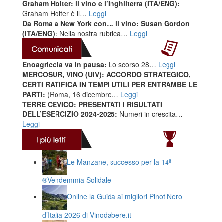
Graham Holter: il vino e l’Inghilterra (ITA/ENG):
Graham Holter è il…
Leggi
Da Roma a New York con… il vino: Susan Gordon
(ITA/ENG):
Nella nostra rubrica…
Leggi
Enoagricola va in pausa:
Lo scorso 28…
Leggi
MERCOSUR, VINO (UIV): ACCORDO STRATEGICO,
CERTI RATIFICA IN TEMPI UTILI PER ENTRAMBE LE
PARTI:
(Roma, 16 dicembre…
Leggi
TERRE CEVICO: PRESENTATI I RISULTATI
DELL’ESERCIZIO 2024-2025:
Numeri in crescita…
Leggi
Le Manzane, successo per la 14ª
®️Vendemmia Solidale
Online la Guida ai migliori Pinot Nero
d’Italia 2026 di Vinodabere.it