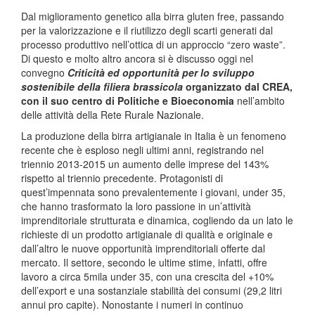
Dal miglioramento genetico alla birra gluten free, passando
per la valorizzazione e il riutilizzo degli scarti generati dal
processo produttivo nell’ottica di un approccio “zero waste”.
Di questo e molto altro ancora si è discusso oggi nel
convegno
Criticità ed opportunità per lo sviluppo
sostenibile della filiera brassicola
organizzato dal CREA,
con il suo centro di Politiche e Bioeconomia
nell’ambito
delle attività della Rete Rurale Nazionale.
La produzione della birra artigianale in Italia è un fenomeno
recente che è esploso negli ultimi anni, registrando nel
triennio 2013-2015 un aumento delle imprese del 143%
rispetto al triennio precedente. Protagonisti di
quest’impennata sono prevalentemente i giovani, under 35,
che hanno trasformato la loro passione in un’attività
imprenditoriale strutturata e dinamica, cogliendo da un lato le
richieste di un prodotto artigianale di qualità e originale e
dall’altro le nuove opportunità imprenditoriali offerte dal
mercato. Il settore, secondo le ultime stime, infatti, offre
lavoro a circa 5mila under 35, con una crescita del +10%
dell’export e una sostanziale stabilità dei consumi (29,2 litri
annui pro capite). Nonostante i numeri in continuo