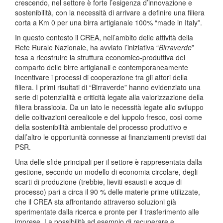
crescendo, nel settore è forte l’esigenza d’innovazione e
sostenibilità, con la necessità di arrivare a definire una filiera
corta a Km 0 per una birra artigianale 100% “made in Italy”.
In questo contesto il CREA, nell’ambito delle attività della
Rete Rurale Nazionale, ha avviato l’iniziativa “
Birraverde
”
tesa a ricostruire la struttura economico‐produttiva del
comparto delle birre artigianali e contemporaneamente
incentivare i processi di cooperazione tra gli attori della
filiera. I primi risultati di “Birraverde” hanno evidenziato una
serie di potenzialità e criticità legate alla valorizzazione della
filiera brassicola. Da un lato le necessità legate allo sviluppo
delle coltivazioni cerealicole e del luppolo fresco, così come
della sostenibilità ambientale del processo produttivo e
dall’altro le opportunità connesse ai finanziamenti previsti dai
PSR.
Una delle sfide principali per il settore è rappresentata dalla
gestione, secondo un modello di economia circolare, degli
scarti di produzione (trebbie, lieviti esausti e acque di
processo) pari a circa il 90 % delle materie prime utilizzate,
che il CREA sta affrontando attraverso soluzioni già
sperimentate dalla ricerca e pronte per il trasferimento alle
imprese. La possibilità ad esempio di recuperare e