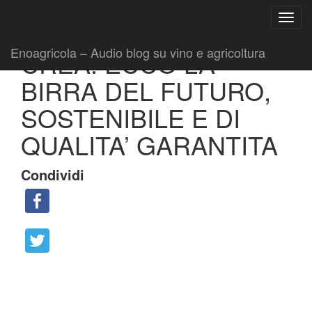
Ricerca
Toggl
per:
|
|
Comunicati
26 Ottobre 2016
Fabio Ciarla
navig
Enoagricola – Audio blog su vino e agricoltura
CREA: ECCO LA
BIRRA DEL FUTURO,
SOSTENIBILE E DI
QUALITA’ GARANTITA
Condividi