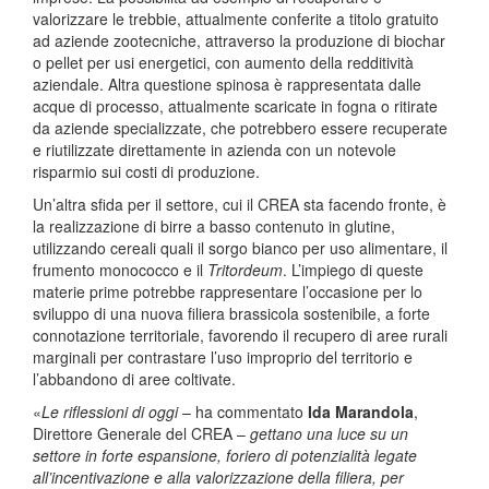
valorizzare le trebbie, attualmente conferite a titolo gratuito
ad aziende zootecniche, attraverso la produzione di biochar
o pellet per usi energetici, con aumento della redditività
aziendale. Altra questione spinosa è rappresentata dalle
acque di processo, attualmente scaricate in fogna o ritirate
da aziende specializzate, che potrebbero essere recuperate
e riutilizzate direttamente in azienda con un notevole
risparmio sui costi di produzione.
Un’altra sfida per il settore, cui il CREA sta facendo fronte, è
la realizzazione di birre a basso contenuto in glutine,
utilizzando cereali quali il sorgo bianco per uso alimentare, il
frumento monococco e il
Tritordeum
. L’impiego di queste
materie prime potrebbe rappresentare l’occasione per lo
sviluppo di una nuova filiera brassicola sostenibile, a forte
connotazione territoriale, favorendo il recupero di aree rurali
marginali per contrastare l’uso improprio del territorio e
l’abbandono di aree coltivate.
«
Le riflessioni di oggi
– ha commentato
Ida Marandola
,
Direttore Generale del CREA –
gettano una luce su un
settore in forte espansione, foriero di potenzialità legate
all’incentivazione e alla valorizzazione della filiera, per