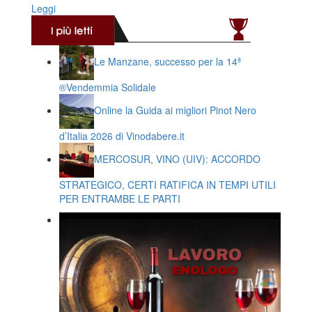
Leggi
Le Manzane, successo per la 14ª
®️Vendemmia Solidale
Online la Guida ai migliori Pinot Nero
d’Italia 2026 di Vinodabere.it
MERCOSUR, VINO (UIV): ACCORDO
STRATEGICO, CERTI RATIFICA IN TEMPI UTILI
PER ENTRAMBE LE PARTI