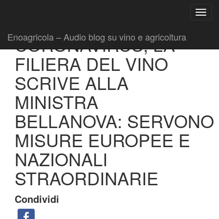
Ricerca
Toggl
per:
|
|
Comunicati
19 Marzo 2020
Fabio Ciarla
navig
Enoagricola – Audio blog su vino e agricoltura
CORONAVIRUS, LA
FILIERA DEL VINO
SCRIVE ALLA
MINISTRA
BELLANOVA: SERVONO
MISURE EUROPEE E
NAZIONALI
STRAORDINARIE
Condividi