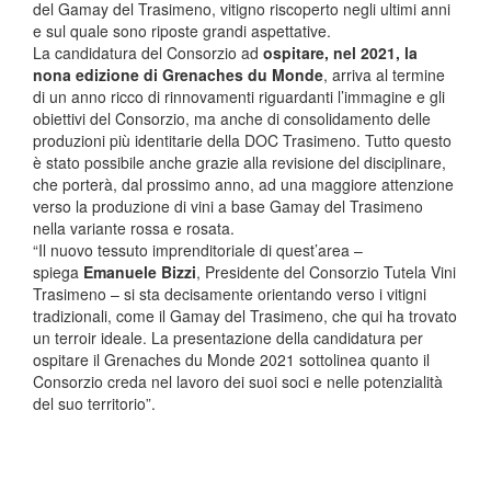
del Gamay del Trasimeno, vitigno riscoperto negli ultimi anni
e sul quale sono riposte grandi aspettative.
La candidatura del Consorzio ad
ospitare, nel 2021, la
nona edizione di Grenaches du Monde
, arriva al termine
di un anno ricco di rinnovamenti riguardanti l’immagine e gli
obiettivi del Consorzio, ma anche di consolidamento delle
produzioni più identitarie della DOC Trasimeno. Tutto questo
è stato possibile anche grazie alla revisione del disciplinare,
che porterà, dal prossimo anno, ad una maggiore attenzione
verso la produzione di vini a base Gamay del Trasimeno
nella variante rossa e rosata.
“Il nuovo tessuto imprenditoriale di quest’area –
spiega
Emanuele Bizzi
, Presidente del Consorzio Tutela Vini
Trasimeno – si sta decisamente orientando verso i vitigni
tradizionali, come il Gamay del Trasimeno, che qui ha trovato
un terroir ideale. La presentazione della candidatura per
ospitare il Grenaches du Monde 2021 sottolinea quanto il
Consorzio creda nel lavoro dei suoi soci e nelle potenzialità
del suo territorio”.