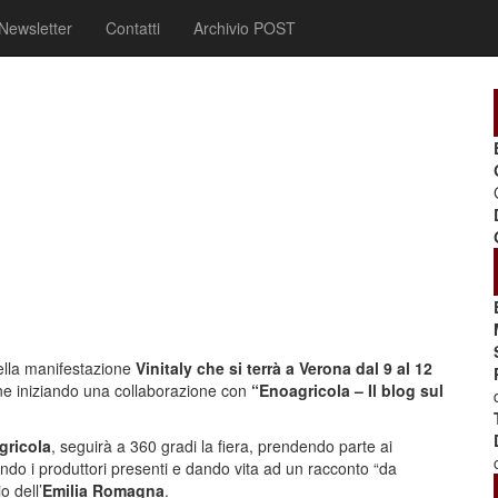
Newsletter
Contatti
Archivio POST
ella manifestazione
Vinitaly che si terrà a Verona dal 9 al 12
one iniziando una collaborazione con
“Enoagricola – Il blog sul
gricola
, seguirà a 360 gradi la fiera, prendendo parte ai
tando i produttori presenti e dando vita ad un racconto “da
o dell’
Emilia Romagna
.