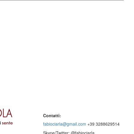
Contatti:
fabiociarla@gmail.com
+39 3288629514
Skype/Twitter: @fabiociarla