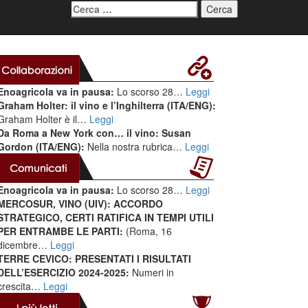
Ricerca
per:
Enoagricola va in pausa:
Lo scorso 28…
Leggi
Graham Holter: il vino e l’Inghilterra (ITA/ENG):
Graham Holter è il…
Leggi
Da Roma a New York con… il vino: Susan
Gordon (ITA/ENG):
Nella nostra rubrica…
Leggi
Enoagricola va in pausa:
Lo scorso 28…
Leggi
MERCOSUR, VINO (UIV): ACCORDO
STRATEGICO, CERTI RATIFICA IN TEMPI UTILI
PER ENTRAMBE LE PARTI:
(Roma, 16
dicembre…
Leggi
TERRE CEVICO: PRESENTATI I RISULTATI
DELL’ESERCIZIO 2024-2025:
Numeri in
crescita…
Leggi