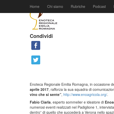
|
|
Comunicati
20 Marzo 2017
Fabio Ciarla
Home
Chi siamo
Rubriche
Podcast
Condividi
Enoteca Regionale Emilia Romagna, in occasione d
aprile 2017
, rafforza la sua squadra di comunicazi
vino che si sente”
,
http://www.enoagricola.org/
.
Fabio Ciarla
, esperto sommelier e ideatore di
Enoa
numerosi eventi realizzati nel Padiglione 1, intervis
dentro” di quello che succederà a Verona nello spazi