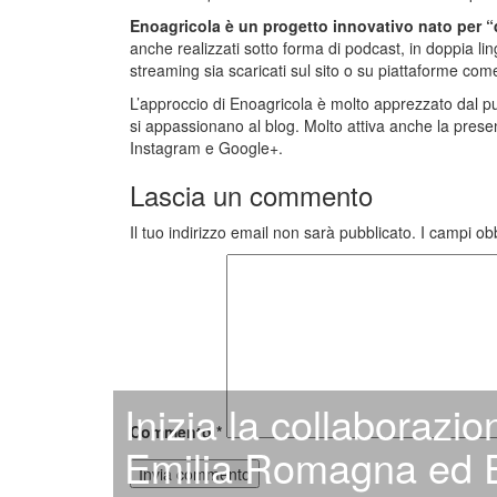
Enoagricola è un progetto innovativo nato per “
anche realizzati sotto forma di podcast, in doppia lin
streaming sia scaricati sul sito o su piattaforme com
L’approccio di Enoagricola è molto apprezzato dal p
si appassionano al blog. Molto attiva anche la presenz
Instagram e Google+.
Lascia un commento
Il tuo indirizzo email non sarà pubblicato.
I campi ob
Inizia la collaborazi
Commento
*
Emilia Romagna ed E