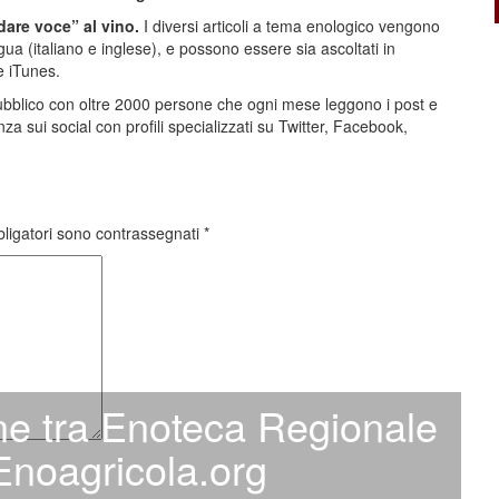
dare voce” al vino.
I diversi articoli a tema enologico vengono
gua (italiano e inglese), e possono essere sia ascoltati in
e iTunes.
ubblico con oltre 2000 persone che ogni mese leggono i post e
a sui social con profili specializzati su Twitter, Facebook,
bligatori sono contrassegnati
*
one tra Enoteca Regionale
noagricola.org