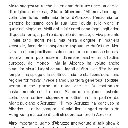
Molto suggestivo anche l’intervento della scrittrice, anche lei
di origine abruzzese,
Giulia Alberico
: “Mi emoziono ogni
volta che torno nella mia terra d’Abruzzo. Penso sia un
territorio bellissimo con la sua luce liquida sulle vigne in
qualsiasi stagione. Molti dei miei ricordi sono legati agli odori
di questa terra, a partire da quello del mosto, e vivo pertanto
i miei tanti ritorni nella mia terra d’origine in maniera
sensuale, facendomi trasportare soprattutto dall’olfatto. Non
si tratta di campanilismo, solo se uno ama e conosce bene la
propria terra può essere, diventare anche un cittadino
europeo, del mondo”. Ma la Alberico ha voluto anche
smentire alcuni luoghi comuni legati all’Abruzzo: “Per troppo
tempo – ha spiegato la scrittrice – siamo stati considerati una
regione “primitiva” invece siamo una terra generosa, solidale,
aperta anche grazie al mare che ci fa confrontare
costantemente con il mondo. Siamo una regione musicale,
colta, con colline stupende e ottimi vini a partire dal
Montepulciano d’Abruzzo”. “Il mio Abruzzo ha concluso la
Alberico –
entra sempre nei miei libri, magari partono da
Hong Kong ma cerco di farli chiudere sempre in Abruzzo”.
Altro importante uomo d’Abruzzo intervenuto al talk show è