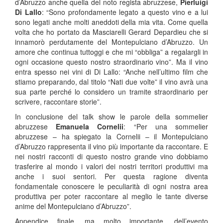
d’Abruzzo anche quella del noto regista abruzzese,
Pierluigi
Di Lallo
: “Sono profondamente legato a questo vino e a lui
sono legati anche molti aneddoti della mia vita. Come quella
volta che ho portato da Masciarelli Gerard Depardieu che si
innamorò perdutamente del Montepulciano d’Abruzzo. Un
amore che continua tuttoggi e che mi “obbliga” a regalargli in
ogni occasione questo nostro straordinario vino”. Ma il vino
entra spesso nei vini di Di Lallo: “Anche nell’ultimo film che
stiamo preparando, dal titolo “Nati due volte” il vino avrà una
sua parte perché lo considero un tramite straordinario per
scrivere, raccontare storie”.
In conclusione del talk show le parole della sommelier
abruzzese
Emanuela Cornelii
: “Per una sommelier
abruzzese – ha spiegato la Cornelii – il Montepulciano
d’Abruzzo rappresenta il vino più importante da raccontare. E
nei nostri racconti di questo nostro grande vino dobbiamo
trasferire al mondo i valori dei nostri territori produttivi ma
anche i suoi sentori. Per questa ragione diventa
fondamentale conoscere le peculiarità di ogni nostra area
produttiva per poter raccontare al meglio le tante diverse
anime del Montepulciano d’Abruzzo”.
Appendice finale, ma molto importante, dell’evento