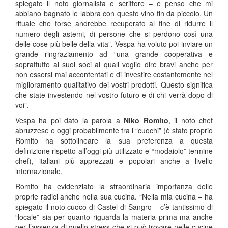
spiegato il noto giornalista e scrittore – e penso che mi
abbiano bagnato le labbra con questo vino fin da piccolo. Un
rituale che forse andrebbe recuperato al fine di ridurre il
numero degli astemi, di persone che si perdono così una
delle cose più belle della vita”. Vespa ha voluto poi inviare un
grande ringraziamento ad “una grande cooperativa e
soprattutto ai suoi soci ai quali voglio dire bravi anche per
non essersi mai accontentati e di investire costantemente nel
miglioramento qualitativo dei vostri prodotti. Questo significa
che state investendo nel vostro futuro e di chi verrà dopo di
voi”.
Vespa ha poi dato la parola a
Niko Romito
, il noto chef
abruzzese e oggi probabilmente tra i “cuochi” (è stato proprio
Romito ha sottolineare la sua preferenza a questa
definizione rispetto all’oggi più utilizzato e “modaiolo” termine
chef), italiani più apprezzati e popolari anche a livello
internazionale.
Romito ha evidenziato la straordinaria importanza delle
proprie radici anche nella sua cucina. “Nella mia cucina – ha
spiegato il noto cuoco di Castel di Sangro – c’è tantissimo di
“locale” sia per quanto riguarda la materia prima ma anche
per l’assenza di quello stress che si può trovare nelle cucine