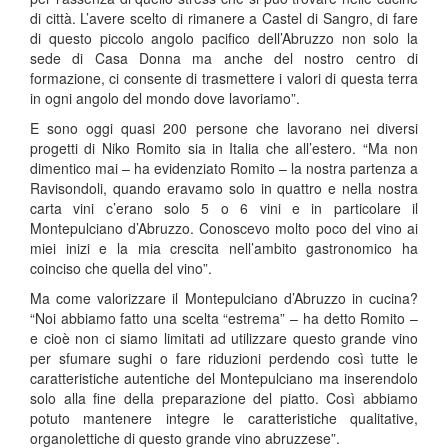
di città. L’avere scelto di rimanere a Castel di Sangro, di fare
di questo piccolo angolo pacifico dell’Abruzzo non solo la
sede di Casa Donna ma anche del nostro centro di
formazione, ci consente di trasmettere i valori di questa terra
in ogni angolo del mondo dove lavoriamo”.
E sono oggi quasi 200 persone che lavorano nei diversi
progetti di Niko Romito sia in Italia che all’estero. “Ma non
dimentico mai – ha evidenziato Romito – la nostra partenza a
Ravisondoli, quando eravamo solo in quattro e nella nostra
carta vini c’erano solo 5 o 6 vini e in particolare il
Montepulciano d’Abruzzo. Conoscevo molto poco del vino ai
miei inizi e la mia crescita nell’ambito gastronomico ha
coinciso che quella del vino”.
Ma come valorizzare il Montepulciano d’Abruzzo in cucina?
“Noi abbiamo fatto una scelta “estrema” – ha detto Romito –
e cioè non ci siamo limitati ad utilizzare questo grande vino
per sfumare sughi o fare riduzioni perdendo così tutte le
caratteristiche autentiche del Montepulciano ma inserendolo
solo alla fine della preparazione del piatto. Così abbiamo
potuto mantenere integre le caratteristiche qualitative,
organolettiche di questo grande vino abruzzese”.