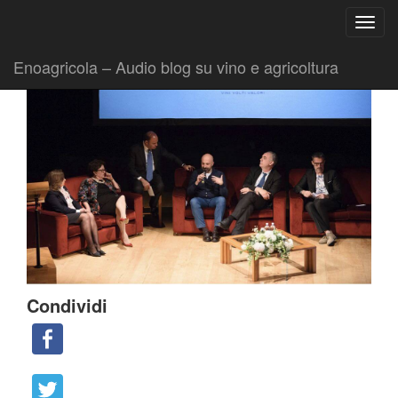
Ricerca
Toggl
per:
|
|
Comunicati
6 Maggio 2018
Fabio Ciarla
navig
Enoagricola – Audio blog su vino e agricoltura
Condividi