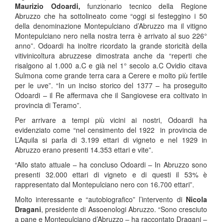
Maurizio Odoardi,
funzionario tecnico della Regione
Abruzzo che ha sottolineato come “oggi si festeggino i 50
della denominazione Montepulciano d’Abruzzo ma il vitigno
Montepulciano nero nella nostra terra è arrivato al suo 226°
anno”. Odoardi ha inoltre ricordato la grande storicità della
vitivinicoltura abruzzese dimostrata anche da “reperti che
risalgono al 1.000 a.C e già nel 1° secolo a.C Ovidio citava
Sulmona come grande terra cara a Cerere e molto più fertile
per le uve”. “In un inciso storico del 1377 – ha proseguito
Odoardi – il Re affermava che il Sangiovese era coltivato in
provincia di Teramo”.
Per arrivare a tempi più vicini ai nostri, Odoardi ha
evidenziato come “nel censimento del 1922
in provincia de
L’Aquila si parla di 3.199 ettari di vigneto e nel 1929 in
Abruzzo erano presenti 14.353 ettari e vite”.
“Allo stato attuale – ha concluso Odoardi – In Abruzzo sono
presenti 32.000 ettari di vigneto e di questi il 53% è
rappresentato dal Montepulciano nero con 16.700 ettari”.
Molto interessante e “autobiografico” l’intervento di
Nicola
Dragani
, presidente di Assoenologi Abruzzo. “Sono cresciuto
a pane e Montepulciano d’Abruzzo – ha raccontato Dragani –