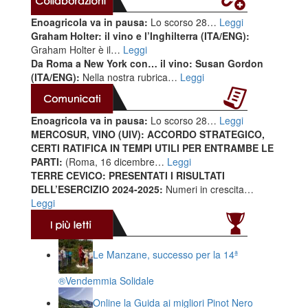
Enoagricola va in pausa:
Lo scorso 28…
Leggi
Graham Holter: il vino e l’Inghilterra (ITA/ENG):
Graham Holter è il…
Leggi
Da Roma a New York con… il vino: Susan Gordon
(ITA/ENG):
Nella nostra rubrica…
Leggi
Enoagricola va in pausa:
Lo scorso 28…
Leggi
MERCOSUR, VINO (UIV): ACCORDO STRATEGICO,
CERTI RATIFICA IN TEMPI UTILI PER ENTRAMBE LE
PARTI:
(Roma, 16 dicembre…
Leggi
TERRE CEVICO: PRESENTATI I RISULTATI
DELL’ESERCIZIO 2024-2025:
Numeri in crescita…
Leggi
Le Manzane, successo per la 14ª
®️Vendemmia Solidale
Online la Guida ai migliori Pinot Nero