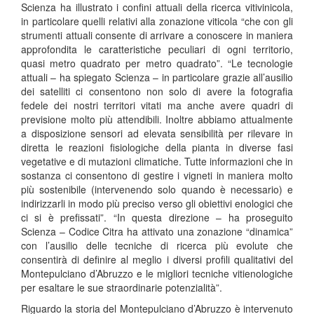
Scienza ha illustrato i confini attuali della ricerca vitivinicola,
in particolare quelli relativi alla zonazione viticola “che con gli
strumenti attuali consente di arrivare a conoscere in maniera
approfondita le caratteristiche peculiari di ogni territorio,
quasi metro quadrato per metro quadrato”. “Le tecnologie
attuali – ha spiegato Scienza – in particolare grazie all’ausilio
dei satelliti ci consentono non solo di avere la fotografia
fedele dei nostri territori vitati ma anche avere quadri di
previsione molto più attendibili. Inoltre abbiamo attualmente
a disposizione sensori ad elevata sensibilità per rilevare in
diretta le reazioni fisiologiche della pianta in diverse fasi
vegetative e di mutazioni climatiche. Tutte informazioni che in
sostanza ci consentono di gestire i vigneti in maniera molto
più sostenibile (intervenendo solo quando è necessario) e
indirizzarli in modo più preciso verso gli obiettivi enologici che
ci si è prefissati”. “In questa direzione – ha proseguito
Scienza – Codice Citra ha attivato una zonazione “dinamica”
con l’ausilio delle tecniche di ricerca più evolute che
consentirà di definire al meglio i diversi profili qualitativi del
Montepulciano d’Abruzzo e le migliori tecniche vitienologiche
per esaltare le sue straordinarie potenzialità”.
Riguardo la storia del Montepulciano d’Abruzzo è intervenuto