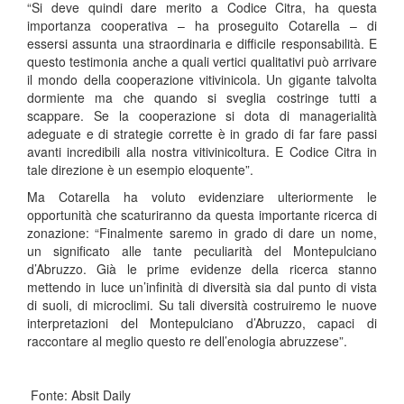
“Si deve quindi dare merito a Codice Citra, ha questa
importanza cooperativa – ha proseguito Cotarella – di
essersi assunta una straordinaria e difficile responsabilità. E
questo testimonia anche a quali vertici qualitativi può arrivare
il mondo della cooperazione vitivinicola. Un gigante talvolta
dormiente ma che quando si sveglia costringe tutti a
scappare. Se la cooperazione si dota di managerialità
adeguate e di strategie corrette è in grado di far fare passi
avanti incredibili alla nostra vitivinicoltura. E Codice Citra in
tale direzione è un esempio eloquente”.
Ma Cotarella ha voluto evidenziare ulteriormente le
opportunità che scaturiranno da questa importante ricerca di
zonazione: “Finalmente saremo in grado di dare un nome,
un significato alle tante peculiarità del Montepulciano
d’Abruzzo. Già le prime evidenze della ricerca stanno
mettendo in luce un’infinità di diversità sia dal punto di vista
di suoli, di microclimi. Su tali diversità costruiremo le nuove
interpretazioni del Montepulciano d’Abruzzo, capaci di
raccontare al meglio questo re dell’enologia abruzzese”.
Fonte: Absit Daily