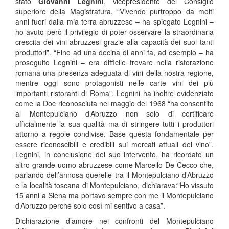
stato
Giovanni Legnini
, vicepresidente del Consiglio
superiore della Magistratura. “Vivendo purtroppo da molti
anni fuori dalla mia terra abruzzese – ha spiegato Legnini –
ho avuto però il privilegio di poter osservare la straordinaria
crescita dei vini abruzzesi grazie alla capacità dei suoi tanti
produttori”. “Fino ad una decina di anni fa, ad esempio – ha
proseguito Legnini – era difficile trovare nella ristorazione
romana una presenza adeguata di vini della nostra regione,
mentre oggi sono protagonisti nelle carte vini dei più
importanti ristoranti di Roma”. Legnini ha inoltre evidenziato
come la Doc riconosciuta nel maggio del 1968 “ha consentito
al Montepulciano d’Abruzzo non solo di certificare
ufficialmente la sua qualità ma di stringere tutti i produttori
attorno a regole condivise. Base questa fondamentale per
essere riconoscibili e credibili sui mercati attuali del vino”.
Legnini, in conclusione del suo intervento, ha ricordato un
altro grande uomo abruzzese come Marcello De Cecco che,
parlando dell’annosa querelle tra il Montepulciano d’Abruzzo
e la località toscana di Montepulciano, dichiarava:”Ho vissuto
15 anni a Siena ma portavo sempre con me il Montepulciano
d’Abruzzo perché solo così mi sentivo a casa”.
Dichiarazione d’amore nei confronti del Montepulciano