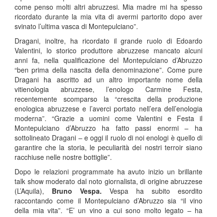
come penso molti altri abruzzesi. Mia madre mi ha spesso
ricordato durante la mia vita di avermi partorito dopo aver
svinato l’ultima vasca di Montepulciano”.
Dragani, inoltre, ha ricordato il grande ruolo di Edoardo
Valentini, lo storico produttore abruzzese mancato alcuni
anni fa, nella qualificazione del Montepulciano d’Abruzzo
“ben prima della nascita della denominazione”. Come pure
Dragani ha ascritto ad un altro importante nome della
vitienologia abruzzese, l’enologo Carmine Festa,
recentemente scomparso la “crescita della produzione
enologica abruzzese e l’averci portato nell’era dell’enologia
moderna”. “Grazie a uomini come Valentini e Festa il
Montepulciano d’Abruzzo ha fatto passi enormi – ha
sottolineato Dragani – e oggi il ruolo di noi enologi è quello di
garantire che la storia, le peculiarità dei nostri terroir siano
racchiuse nelle nostre bottiglie”.
Dopo le relazioni programmate ha avuto inizio un brillante
talk show moderato dal noto giornalista, di origine abruzzese
(L’Aquila),
Bruno Vespa.
Vespa ha subito esordito
raccontando come il Montepulciano d’Abruzzo sia “il vino
della mia vita”. “E’ un vino a cui sono molto legato – ha