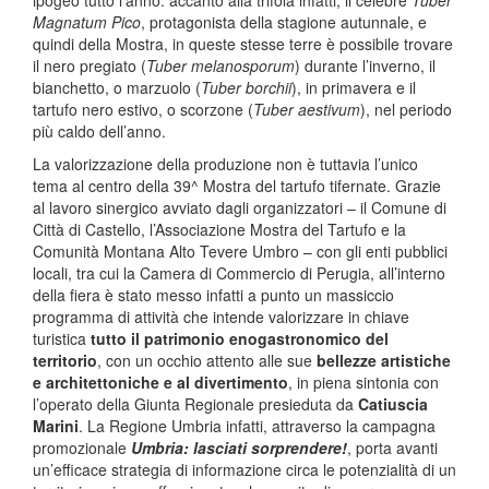
ipogeo tutto l’anno: accanto alla trifola infatti, il celebre
Tuber
Magnatum Pico
, protagonista della stagione autunnale, e
quindi della Mostra, in queste stesse terre è possibile trovare
il nero pregiato (
Tuber melanosporum
) durante l’inverno, il
bianchetto, o marzuolo (
Tuber borchii
), in primavera e il
tartufo nero estivo, o scorzone (
Tuber aestivum
), nel periodo
più caldo dell’anno.
La valorizzazione della produzione non è tuttavia l’unico
tema al centro della 39^ Mostra del tartufo tifernate. Grazie
al lavoro sinergico avviato dagli organizzatori – il Comune di
Città di Castello, l’Associazione Mostra del Tartufo e la
Comunità Montana Alto Tevere Umbro – con gli enti pubblici
locali, tra cui la Camera di Commercio di Perugia, all’interno
della fiera è stato messo infatti a punto un massiccio
programma di attività che intende valorizzare in chiave
turistica
tutto il patrimonio enogastronomico del
territorio
, con un occhio attento alle sue
bellezze artistiche
e architettoniche e al divertimento
, in piena sintonia con
l’operato della Giunta Regionale presieduta da
Catiuscia
Marini
. La Regione Umbria infatti, attraverso la campagna
promozionale
Umbria: lasciati sorprendere!
, porta avanti
un’efficace strategia di informazione circa le potenzialità di un