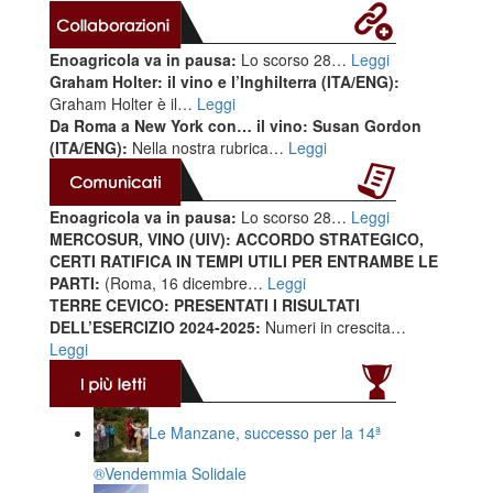
Enoagricola va in pausa:
Lo scorso 28…
Leggi
Graham Holter: il vino e l’Inghilterra (ITA/ENG):
Graham Holter è il…
Leggi
Da Roma a New York con… il vino: Susan Gordon
(ITA/ENG):
Nella nostra rubrica…
Leggi
Enoagricola va in pausa:
Lo scorso 28…
Leggi
MERCOSUR, VINO (UIV): ACCORDO STRATEGICO,
CERTI RATIFICA IN TEMPI UTILI PER ENTRAMBE LE
PARTI:
(Roma, 16 dicembre…
Leggi
TERRE CEVICO: PRESENTATI I RISULTATI
DELL’ESERCIZIO 2024-2025:
Numeri in crescita…
Leggi
Le Manzane, successo per la 14ª
®️Vendemmia Solidale