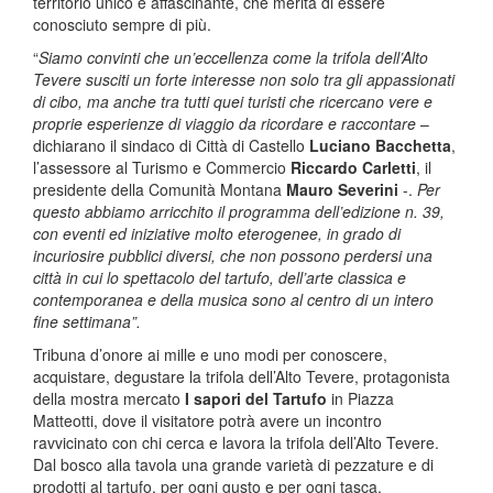
territorio unico e affascinante, che merita di essere
conosciuto sempre di più.
“
Siamo convinti che un’eccellenza come la trifola dell’Alto
Tevere susciti un forte interesse non solo tra gli appassionati
di cibo, ma anche tra tutti quei turisti che ricercano vere e
proprie esperienze di viaggio da ricordare e raccontare
–
dichiarano il sindaco di Città di Castello
Luciano Bacchetta
,
l’assessore al Turismo e Commercio
Riccardo Carletti
, il
presidente della Comunità Montana
Mauro Severini
-.
Per
questo abbiamo arricchito il programma dell’edizione n. 39,
con eventi ed iniziative molto eterogenee, in grado di
incuriosire pubblici diversi, che non possono perdersi una
città in cui lo spettacolo del tartufo, dell’arte classica e
contemporanea e della musica sono al centro di un intero
fine settimana”.
Tribuna d’onore ai mille e uno modi per conoscere,
acquistare, degustare la trifola dell’Alto Tevere, protagonista
della mostra mercato
I sapori del Tartufo
in Piazza
Matteotti, dove il visitatore potrà avere un incontro
ravvicinato con chi cerca e lavora la trifola dell’Alto Tevere.
Dal bosco alla tavola una grande varietà di pezzature e di
prodotti al tartufo, per ogni gusto e per ogni tasca.