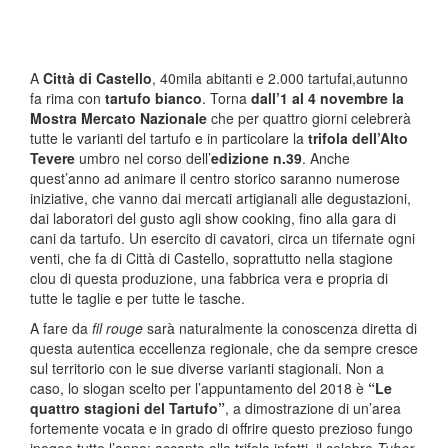
A
Città di Castello
, 40mila abitanti e 2.000 tartufai,autunno
fa rima con
tartufo bianco
. Torna
dall’1 al 4 novembre la
Mostra Mercato Nazionale
che per quattro giorni celebrerà
tutte le varianti del tartufo e in particolare la
trifola dell’Alto
Tevere
umbro nel corso dell’
edizione n.39
. Anche
quest’anno ad animare il centro storico saranno numerose
iniziative, che vanno dai mercati artigianali alle degustazioni,
dai laboratori del gusto agli show cooking, fino alla gara di
cani da tartufo. Un esercito di cavatori, circa un tifernate ogni
venti, che fa di Città di Castello, soprattutto nella stagione
clou di questa produzione, una fabbrica vera e propria di
tutte le taglie e per tutte le tasche.
A fare da
fil rouge
sarà naturalmente la conoscenza diretta di
questa autentica eccellenza regionale, che da sempre cresce
sul territorio con le sue diverse varianti stagionali. Non a
caso, lo slogan scelto per l’appuntamento del 2018 è
“Le
quattro stagioni del Tartufo”
, a dimostrazione di un’area
fortemente vocata e in grado di offrire questo prezioso fungo