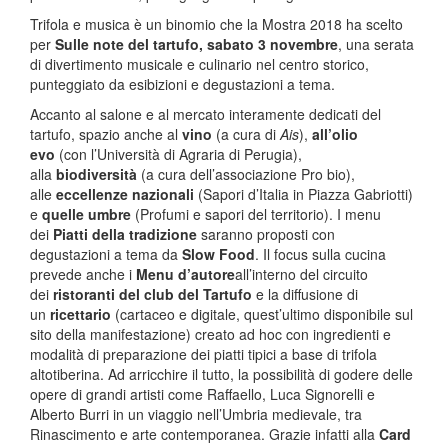
Trifola e musica è un binomio che la Mostra 2018 ha scelto
per
Sulle note del tartufo, sabato 3 novembre
, una serata
di divertimento musicale e culinario nel centro storico,
punteggiato da esibizioni e degustazioni a tema.
Accanto al salone e al mercato interamente dedicati del
tartufo, spazio anche al
vino
(a cura di
Ais
),
all’olio
evo
(con l’Università di Agraria di Perugia),
alla
biodiversità
(a cura dell’associazione Pro bio),
alle
eccellenze nazionali
(Sapori d’Italia in Piazza Gabriotti)
e
quelle umbre
(Profumi e sapori del territorio). I menu
dei
Piatti della tradizione
saranno proposti con
degustazioni a tema da
Slow Food
. Il focus sulla cucina
prevede anche i
Menu d’autore
all’interno del circuito
dei
ristoranti del club del Tartufo
e la diffusione di
un
ricettario
(cartaceo e digitale, quest’ultimo disponibile sul
sito della manifestazione) creato ad hoc con ingredienti e
modalità di preparazione dei piatti tipici a base di trifola
altotiberina. Ad arricchire il tutto, la possibilità di godere delle
opere di grandi artisti come Raffaello, Luca Signorelli e
Alberto Burri in un viaggio nell’Umbria medievale, tra
Rinascimento e arte contemporanea. Grazie infatti alla
Card