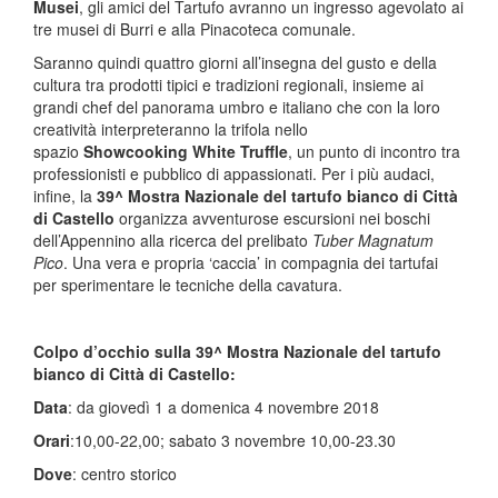
Musei
, gli amici del Tartufo avranno un ingresso agevolato ai
tre musei di Burri e alla Pinacoteca comunale.
Saranno quindi quattro giorni all’insegna del gusto e della
cultura tra prodotti tipici e tradizioni regionali, insieme ai
grandi chef del panorama umbro e italiano che con la loro
creatività interpreteranno la trifola nello
spazio
Showcooking White Truffle
, un punto di incontro tra
professionisti e pubblico di appassionati. Per i più audaci,
infine, la
39^ Mostra Nazionale del tartufo bianco di Città
di Castello
organizza avventurose escursioni nei boschi
dell’Appennino alla ricerca del prelibato
Tuber Magnatum
Pico
. Una vera e propria ‘caccia’ in compagnia dei tartufai
per sperimentare le tecniche della cavatura.
Colpo d’occhio sulla 39^ Mostra Nazionale del tartufo
bianco di Città di Castello:
Data
: da giovedì 1 a domenica 4 novembre 2018
Orari
:10,00-22,00; sabato 3 novembre 10,00-23.30
Dove
: centro storico