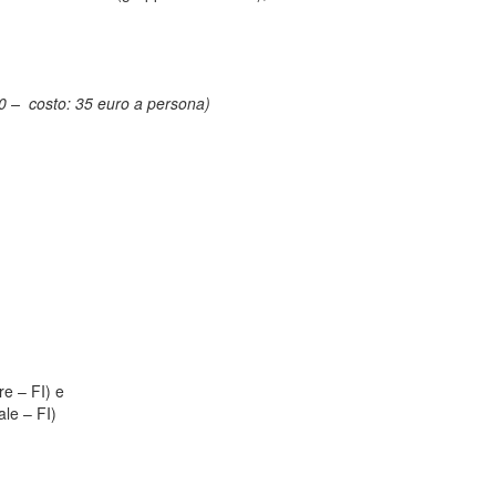
30 – costo: 35 euro a persona)
e – FI) e
le – FI)