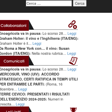
Ricerca
per:
Enoagricola va in pausa:
Lo scorso 28…
Leggi
Graham Holter: il vino e l’Inghilterra (ITA/ENG):
Graham Holter è il…
Leggi
Da Roma a New York con… il vino: Susan
Gordon (ITA/ENG):
Nella nostra rubrica…
Leggi
Enoagricola va in pausa:
Lo scorso 28…
Leggi
MERCOSUR, VINO (UIV): ACCORDO
STRATEGICO, CERTI RATIFICA IN TEMPI UTILI
PER ENTRAMBE LE PARTI:
(Roma, 16
dicembre…
Leggi
TERRE CEVICO: PRESENTATI I RISULTATI
DELL’ESERCIZIO 2024-2025:
Numeri in
crescita…
Leggi