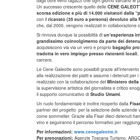
dagli oltre venti ragazzi che ogni giorno varcano le p
Un successo crescente quello delle
CENE GALEOT
scorsa edizione e più di 14.000 visitatori dalla “
con il
ricavato (35 euro a persona) devoluto a
che, dal 2000, vengono realizzati in collaborazione co
Si rinnova dunque la possibilità di
un’esperienza irri
grandissimo coinvolgimento da parte dei detenu
acquisiscono via via un vero e proprio
bagaglio pr
tradotta in vero impiego presso ristoranti locali
,
carcere.
Le Cene Galeotte sono possibili grazie all’intervento
alla realizzazione dei piatti e assume i detenuti per i 
realizzato con la collaborazione del
Ministero della
la supervisione artistica del giornalista e critico e
il supporto comunicativo di
Studio Umami
.
Un ruolo fondamentale è inoltre ricoperto dalla
Fisa
partner del progetto per la selezione delle aziende vin
come sommelier. Grazie alla Fisar dieci detenuti han
vino e seguiranno il percorso formativo per raggiunge
Per informazioni:
www.cenegaleotte.it
Per prenotazioni:
Agenzie Toscana Turismo, AR