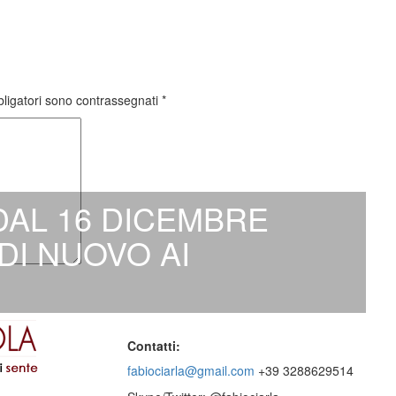
bligatori sono contrassegnati
*
DAL 16 DICEMBRE
DI NUOVO AI
Contatti:
fabiociarla@gmail.com
+39 3288629514