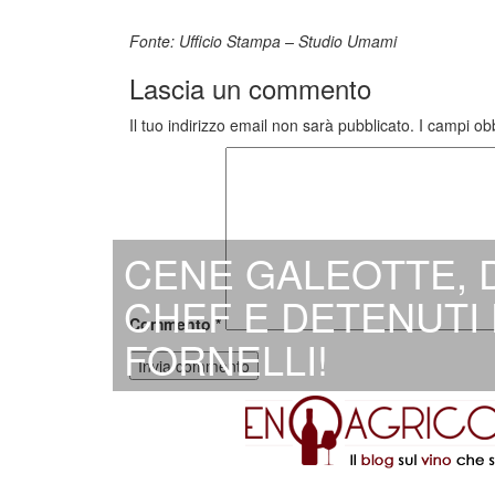
Fonte: Ufficio Stampa
– Studio Umami
Lascia un commento
Il tuo indirizzo email non sarà pubblicato.
I campi ob
CENE GALEOTTE, 
CHEF E DETENUTI 
Commento
*
FORNELLI!