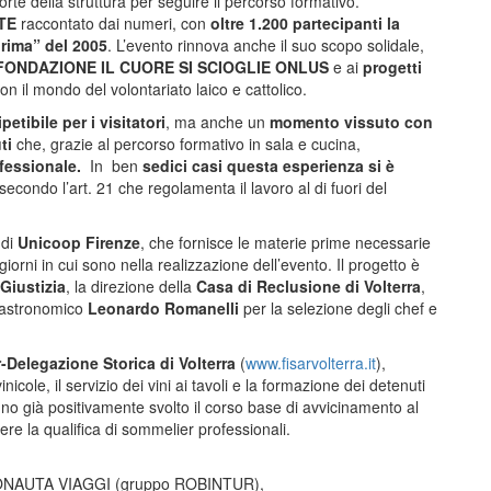
orte della struttura per seguire il percorso formativo.
TE
raccontato dai numeri, con
oltre 1.200 partecipanti la
prima” del 2005
. L’evento rinnova anche il suo scopo solidale,
lla FONDAZIONE IL CUORE SI SCIOGLIE ONLUS
e ai
progetti
n il mondo del volontariato laico e cattolico.
petibile per i visitatori
, ma anche un
momento vissuto con
ti
che, grazie al percorso formativo in sala e cucina,
ofessionale.
In
ben
sedici casi questa esperienza si è
 secondo l’art. 21 che regolamenta il lavoro al di fuori del
 di
Unicoop Firenze
, che fornisce le materie prime necessarie
giorni in cui sono nella realizzazione dell’evento. Il progetto è
 Giustizia
, la direzione della
Casa di Reclusione di Volterra
,
nogastronomico
Leonardo Romanelli
per la selezione degli chef e
r-Delegazione Storica di Volterra
(
www.fisarvolterra.it
),
icole, il servizio dei vini ai tavoli e la formazione dei detenuti
no già positivamente svolto il corso base di avvicinamento al
re la qualifica di sommelier professionali.
GONAUTA VIAGGI (gruppo ROBINTUR),