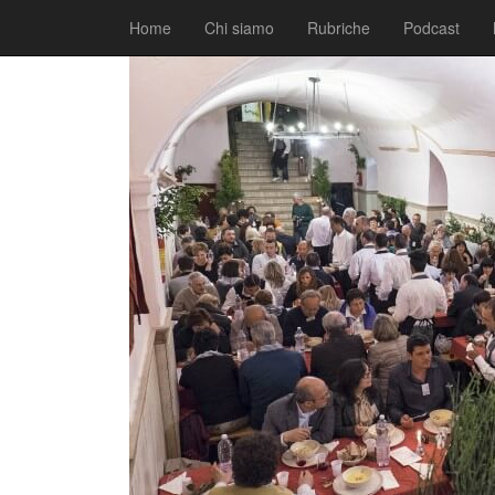
|
|
Comunicati
25 Novembre 2016
Fabio Ciarla
Home
Chi siamo
Rubriche
Podcast