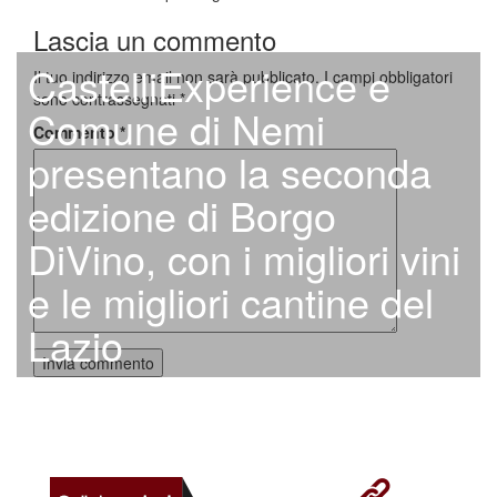
Lascia un commento
CastelliExperience e
Il tuo indirizzo email non sarà pubblicato.
I campi obbligatori
sono contrassegnati
*
Comune di Nemi
Commento
*
presentano la seconda
edizione di Borgo
DiVino, con i migliori vini
e le migliori cantine del
Lazio