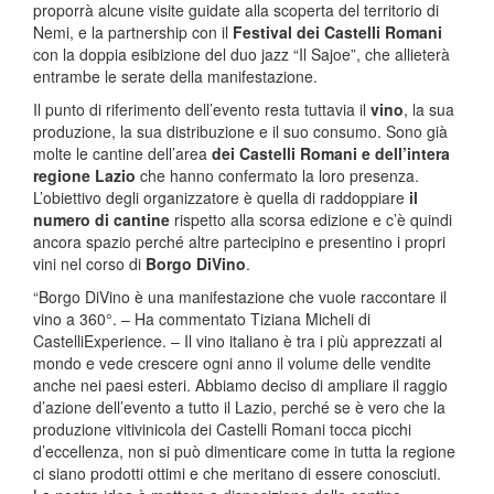
proporrà alcune visite guidate alla scoperta del territorio di
Nemi, e la partnership con il
Festival dei Castelli Romani
con la doppia esibizione del duo jazz “Il Sajoe”, che allieterà
entrambe le serate della manifestazione.
Il punto di riferimento dell’evento resta tuttavia il
vino
, la sua
produzione, la sua distribuzione e il suo consumo. Sono già
molte le cantine dell’area
dei Castelli Romani e dell’intera
regione Lazio
che hanno confermato la loro presenza.
L’obiettivo degli organizzatore è quella di raddoppiare
il
numero di cantine
rispetto alla scorsa edizione e c’è quindi
ancora spazio perché altre partecipino e presentino i propri
vini nel corso di
Borgo DiVino
.
“Borgo DiVino è una manifestazione che vuole raccontare il
vino a 360°. – Ha commentato Tiziana Micheli di
CastelliExperience. – Il vino italiano è tra i più apprezzati al
mondo e vede crescere ogni anno il volume delle vendite
anche nei paesi esteri. Abbiamo deciso di ampliare il raggio
d’azione dell’evento a tutto il Lazio, perché se è vero che la
produzione vitivinicola dei Castelli Romani tocca picchi
d’eccellenza, non si può dimenticare come in tutta la regione
ci siano prodotti ottimi e che meritano di essere conosciuti.