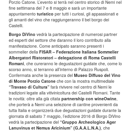
Porzio Catone. L’evento si terrà nel centro storico di Nemi nel
fine settimana del 7 e 8 maggio e sarà un importante
appuntamento
turistico
per tutti i curiosi, gli appassionati e
gli amanti del vino che raggiungeranno il bel borgo dei
Castelli.
Borgo DiVino
vedrà la partecipazione di numerosi partner
ed esperti del settore che daranno il loro contributo alla
manifestazione. Come anticipato saranno presenti i
sommelier della
FISAR – Federazione Italiana Sommelier
Albergatori Ristoratori – delegazione di Roma Castelli
Romani
, che cureranno le degustazioni guidate che, come lo
scorso anno, si terranno all’interno di Palazzo Ruspoli.
Confermata anche la presenza del
Museo Diffuso del Vino
di Monte Porzio Catone
che con la mostra multimediale
“Travaso di Cultura”
farà rivivere nel centro di Nemi le
tradizioni legate alla vitivinicoltura dei Castelli Romani. Tante
le novità: oltre alla già citata
partnership con wineOwine
,
che porterà a Nemi una selezione di cantine provenienti da
tutta Italia e organizzerà due degustazioni guidate durante la
giornata di sabato 7 maggio, l’edizione 2016 di Borgo DiVino
vedrà la partecipazione del
“Gruppo Archeologico Ager
Lanuvinus et Nemus Aricinium” (G.A.A.L.N.A.)
, che