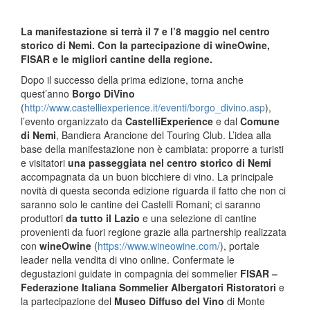
La manifestazione si terrà il 7 e l’8 maggio nel centro
storico di Nemi. Con la partecipazione di wineOwine,
FISAR e le migliori cantine della regione.
Dopo il successo della prima edizione, torna anche
quest’anno
Borgo DiVino
(
http://www.castelliexperience.it/eventi/borgo_divino.asp
),
l’evento organizzato da
CastelliExperience
e dal
Comune
di Nemi
, Bandiera Arancione del Touring Club. L’idea alla
base della manifestazione non è cambiata: proporre a turisti
e visitatori
una passeggiata nel centro storico di Nemi
accompagnata da un buon bicchiere di vino. La principale
novità di questa seconda edizione riguarda il fatto che non ci
saranno solo le cantine dei Castelli Romani; ci saranno
produttori
da tutto il Lazio
e una selezione di cantine
provenienti da fuori regione grazie alla partnership realizzata
con
wineOwine
(
https://www.wineowine.com/
), portale
leader nella vendita di vino online. Confermate le
degustazioni guidate in compagnia dei sommelier
FISAR –
Federazione Italiana Sommelier Albergatori Ristoratori
e
la partecipazione del
Museo Diffuso del Vino
di Monte