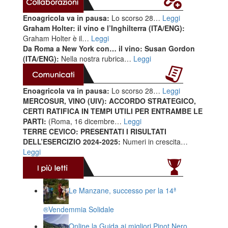
Enoagricola va in pausa:
Lo scorso 28…
Leggi
Graham Holter: il vino e l’Inghilterra (ITA/ENG):
Graham Holter è il…
Leggi
Da Roma a New York con… il vino: Susan Gordon
(ITA/ENG):
Nella nostra rubrica…
Leggi
Enoagricola va in pausa:
Lo scorso 28…
Leggi
MERCOSUR, VINO (UIV): ACCORDO STRATEGICO,
CERTI RATIFICA IN TEMPI UTILI PER ENTRAMBE LE
PARTI:
(Roma, 16 dicembre…
Leggi
TERRE CEVICO: PRESENTATI I RISULTATI
DELL’ESERCIZIO 2024-2025:
Numeri in crescita…
Leggi
Le Manzane, successo per la 14ª
®️Vendemmia Solidale
Online la Guida ai migliori Pinot Nero