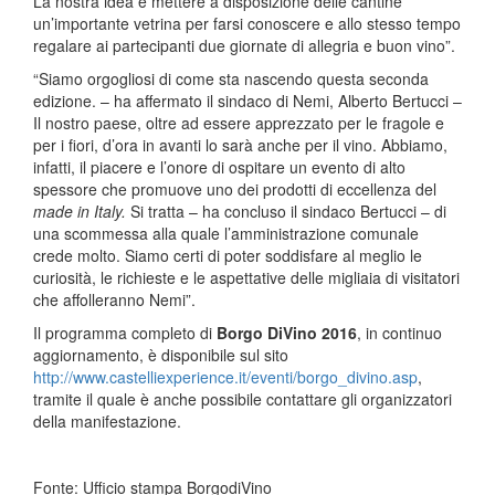
La nostra idea è mettere a disposizione delle cantine
un’importante vetrina per farsi conoscere e allo stesso tempo
regalare ai partecipanti due giornate di allegria e buon vino”.
“Siamo orgogliosi di come sta nascendo questa seconda
edizione. – ha affermato il sindaco di Nemi, Alberto Bertucci –
Il nostro paese, oltre ad essere apprezzato per le fragole e
per i fiori, d’ora in avanti lo sarà anche per il vino. Abbiamo,
infatti, il piacere e l’onore di ospitare un evento di alto
spessore che promuove uno dei prodotti di eccellenza del
made in Italy.
Si tratta – ha concluso il sindaco Bertucci – di
una scommessa alla quale l’amministrazione comunale
crede molto. Siamo certi di poter soddisfare al meglio le
curiosità, le richieste e le aspettative delle migliaia di visitatori
che affolleranno Nemi”.
Il programma completo di
Borgo DiVino 2016
, in continuo
aggiornamento, è disponibile sul sito
http://www.castelliexperience.it/eventi/borgo_divino.asp
,
tramite il quale è anche possibile contattare gli organizzatori
della manifestazione.
Fonte: Ufficio stampa BorgodiVino