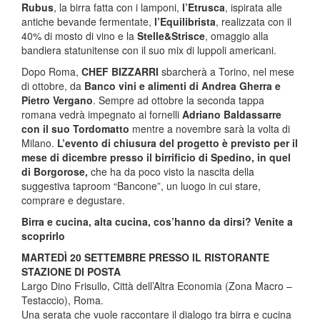
Rubus
, la birra fatta con i lamponi,
l’Etrusca
, ispirata alle
antiche bevande fermentate,
l’Equilibrista
, realizzata con il
40% di mosto di vino e la
Stelle&Strisce
, omaggio alla
bandiera statunitense con il suo mix di luppoli americani.
Dopo Roma,
CHEF BIZZARRI
sbarcherà a Torino, nel mese
di ottobre, da
Banco vini e alimenti di Andrea Gherra e
Pietro Vergano
. Sempre ad ottobre la seconda tappa
romana vedrà impegnato ai fornelli
Adriano Baldassarre
con il suo Tordomatto
mentre a novembre sarà la volta di
Milano.
L’evento di chiusura del progetto è previsto per il
mese di dicembre presso il birrificio di Spedino, in quel
di Borgorose,
che ha da poco visto la nascita della
suggestiva taproom “Bancone”, un luogo in cui stare,
comprare e degustare.
Birra e cucina, alta cucina, cos’hanno da dirsi? Venite a
scoprirlo
MARTEDÌ 20 SETTEMBRE PRESSO IL RISTORANTE
STAZIONE DI POSTA
Largo Dino Frisullo, Città dell’Altra Economia (Zona Macro –
Testaccio), Roma.
Una serata che vuole raccontare il dialogo tra birra e cucina