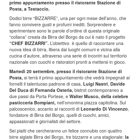
primo appuntamento presso il ristorante Stazione di
Posta, a Testaccio.
Dodici birre “BIZZARRE”, una per ogni mese dell’anno, che
fanno convivere gusti e profumi inediti. Sorprendere e
sperimentare sono le parole d’ordine di questa originale
“collana” creata da Birra del Borgo da cui è nato il progetto
“CHEF BIZZARRI”.
L’obiettivo è quello di raccontare una
nuova idea di birra, libera dai luoghi comuni e vicina alla
cucina d’autore, attraverso una serie di incontri sul territorio
nazionale con cuochi e ristoratori pronti a mettersi in gioco.
Martedì 20 settembre, presso il ristorante Stazione di
Posta,
si terrà il primo appuntamento che vedrà impegnati ai
fornelli il talentuoso padrone di casa,
Luigi Nastri
,
Davide
Del Duca di Fernanda Osteria,
bistrot contemporaneo a
due passi da Porta Portese, e
Walter Musco, della celebre
pasticceria Bompiani,
nell’omonima piazza capitolina. Sul
palcoscenico, accanto ai racconti di
Leonardo Di Vincenzo
,
fondatore di Birra del Borgo, quelli di cuochi, amici,
appassionati e giornalisti del settore.
Sei piatti che cercheranno un felice connubio con quattro
birre siglate Birra del Borgo, tre bizzarre e una stagionale:
la