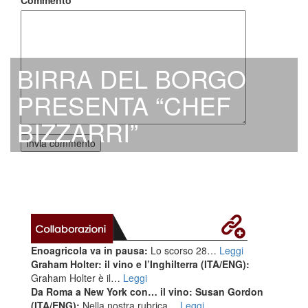
Commento
*
BIRRA DEL BORGO
PRESENTA “CHEF
BIZZARRI”
Enoagricola va in pausa:
Lo scorso 28…
Leggi
Graham Holter: il vino e l’Inghilterra (ITA/ENG):
Graham Holter è il…
Leggi
Da Roma a New York con… il vino: Susan Gordon
(ITA/ENG):
Nella nostra rubrica…
Leggi