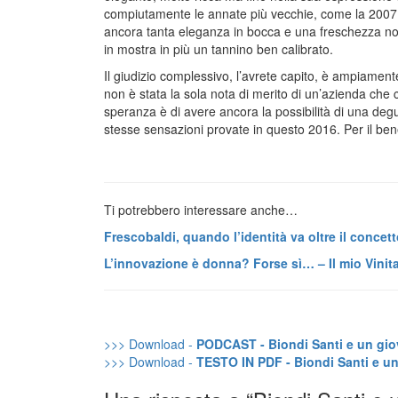
compiutamente le annate più vecchie, come la 2007 c
ancora tanta eleganza in bocca e una freschezza no
in mostra in più un tannino ben calibrato.
Il giudizio complessivo, l’avrete capito, è ampiamente
non è stata la sola nota di merito di un’azienda che co
speranza è di avere ancora la possibilità di una degus
stesse sensazioni provate in questo 2016. Per il bene d
Ti potrebbero interessare anche…
Frescobaldi, quando l’identità va oltre il concetto 
L’innovazione è donna? Forse sì… – Il mio Vinita
>>> Download -
PODCAST - Biondi Santi e un giova
>>> Download -
TESTO IN PDF - Biondi Santi e un 