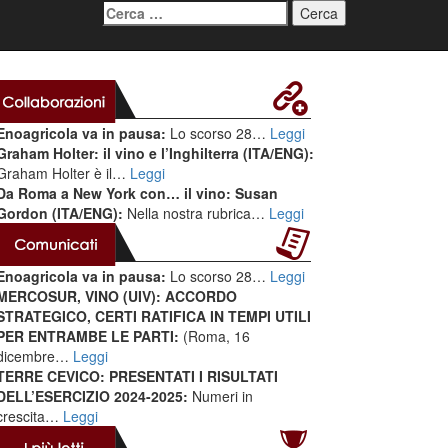
Ricerca
per:
Enoagricola va in pausa:
Lo scorso 28…
Leggi
Graham Holter: il vino e l’Inghilterra (ITA/ENG):
Graham Holter è il…
Leggi
Da Roma a New York con… il vino: Susan
Gordon (ITA/ENG):
Nella nostra rubrica…
Leggi
Enoagricola va in pausa:
Lo scorso 28…
Leggi
MERCOSUR, VINO (UIV): ACCORDO
STRATEGICO, CERTI RATIFICA IN TEMPI UTILI
PER ENTRAMBE LE PARTI:
(Roma, 16
dicembre…
Leggi
TERRE CEVICO: PRESENTATI I RISULTATI
DELL’ESERCIZIO 2024-2025:
Numeri in
crescita…
Leggi