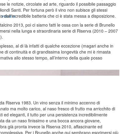
ese le notizie, circolate ad arte, riguardo il possibile passaggio
ondi Santi. Per fortuna però il vino non subisce gli stessi
l volume.
 dall’incredibile batteria che ci è stata messa a disposizione.
cino 2013, poi ci siamo fatti le ossa con la serie di Brunello
mersi nella lunga e straordinaria serie di Riserva (2010 – 2007
).
plesso, al di là infatti di qualche eccezione (magari anche in
one di continuità e di grandissima longevità che mi è rimasta
ativa allo stesso tempo, all’interno della quale posso
ida Riserva 1983. Un vino senza il minimo accenno di
anato ma molto carico, al naso fresco di frutto ma arricchito di
ti ed eleganti, il tutto per una persistenza incredibilmente
zata da un naso finissimo e una bocca ancora giovane,
bra già pronta invece la Riserva 2010, affascinante ed
 complessiva. Per i Brunello anche qui sembrano esprimersi più