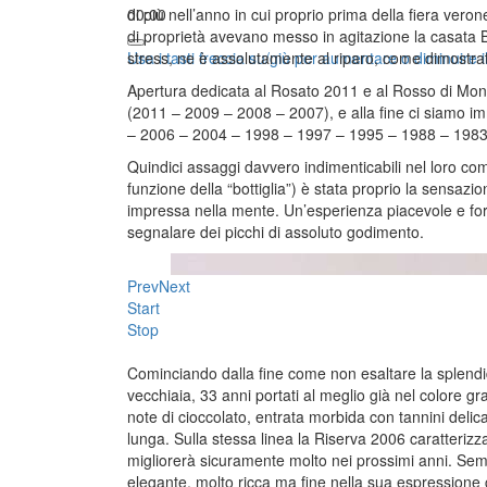
00:00
di più nell’anno in cui proprio prima della fiera veron
di proprietà avevano messo in agitazione la casata Bi
Usa i tasti freccia su/giù per aumentare o diminuire i
stress, ne è assolutamente al riparo, come dimostrato
Apertura dedicata al Rosato 2011 e al Rosso di Montal
(2011 – 2009 – 2008 – 2007), e alla fine ci siamo im
– 2006 – 2004 – 1998 – 1997 – 1995 – 1988 – 1983
Quindici assaggi davvero indimenticabili nel loro com
funzione della “bottiglia”) è stata proprio la sensazi
impressa nella mente. Un’esperienza piacevole e form
segnalare dei picchi di assoluto godimento.
Prev
Next
Start
Stop
Cominciando dalla fine come non esaltare la splend
vecchiaia, 33 anni portati al meglio già nel colore gr
note di cioccolato, entrata morbida con tannini delica
lunga. Sulla stessa linea la Riserva 2006 caratteriz
migliorerà sicuramente molto nei prossimi anni. Sem
elegante, molto ricca ma fine nella sua espressione