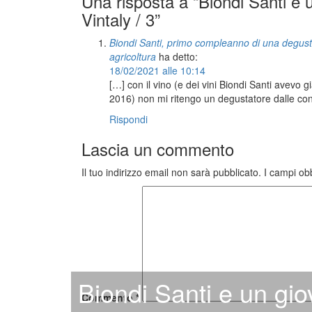
Una risposta a “Biondi Santi e u
Vintaly / 3”
Biondi Santi, primo compleanno di una degusta
agricoltura
ha detto:
18/02/2021 alle 10:14
[…] con il vino (e dei vini Biondi Santi avevo
2016) non mi ritengo un degustatore dalle con
Rispondi
Lascia un commento
Il tuo indirizzo email non sarà pubblicato.
I campi ob
Biondi Santi e un gio
Commento
*