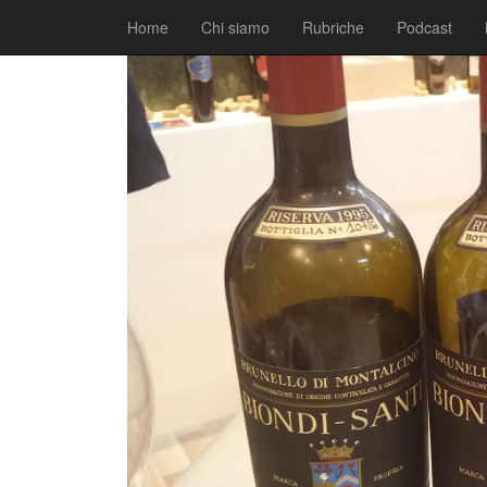
|
|
Blog
12 Luglio 2016
Fabio Ciarla
Home
Chi siamo
Rubriche
Podcast