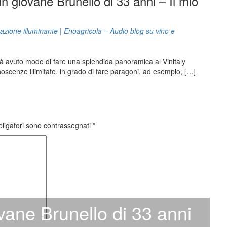
n giovane Brunello di 33 anni – Il mio
zione illuminante | Enoagricola – Audio blog su vino e
 già avuto modo di fare una splendida panoramica al Vinitaly
oscenze illimitate, in grado di fare paragoni, ad esempio, […]
bligatori sono contrassegnati
*
vane Brunello di 33 anni