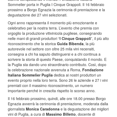
Sommelier porta in Puglia I Cinque Grappoli. Il 16 febbraio
prossimo a Borgo Egnazia la cerimonia di premiazione e la
degustazione dei 27 vini selezionati.
Ogni anno rappresenta il momento più emozionante e
celebrativo per la nostra terra. L’evento che premia con
orgoglio la produzione vitivinicola pugliese, consegnando
nelle mani di grandi produttori “
I Cinque Grappoli
”, il più alto
riconoscimento che la storica
Guida Bibenda
, la più
autorevole nel settore con oltre 25 mila vini recensiti,
consegna a chi ha saputo distinguersi e a chi continua a
scrivere la storia di questo Paese, conquistando il mondo. E
la Puglia sta dando uno straordinario contributo. Così, dopo
la celebrazione nazionale avvenuta a Roma,
Fondazione
Italiana Sommelier Puglia
dedica ai nostri produttori un
evento proprio nella loro terra. Sono 26 le aziende e 27 i vini
premiati con il massimo riconoscimento, un numero
importante perché in crescita rispetto lo scorso anno.
Il 16 febbraio prossimo, quindi, alle ore 18.00 presso Borgo
Egnazia avverrà la cerimonia di premiazione, moderata dalla
giornalista
Monica Caradonna
e la degustazione dei migliori
vini di Puglia, a cura di
Massimo Billetto
, docente di