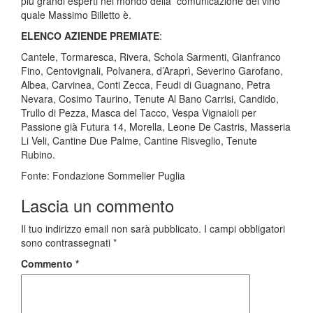
piú grandi esperti nel mondo della comunicazione del vino
quale Massimo Billetto è.
ELENCO AZIENDE PREMIATE
:
Cantele, Tormaresca, Rivera, Schola Sarmenti, Gianfranco
Fino, Centovignali, Polvanera, d’Araprì, Severino Garofano,
Albea, Carvinea, Conti Zecca, Feudi di Guagnano, Petra
Nevara, Cosimo Taurino, Tenute Al Bano Carrisi, Candido,
Trullo di Pezza, Masca del Tacco, Vespa Vignaioli per
Passione già Futura 14, Morella, Leone De Castris, Masseria
Li Veli, Cantine Due Palme, Cantine Risveglio, Tenute
Rubino.
Fonte: Fondazione Sommelier Puglia
Lascia un commento
Il tuo indirizzo email non sarà pubblicato.
I campi obbligatori
sono contrassegnati
*
Commento
*