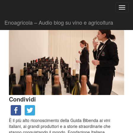
Ricerca
Toggl
per:
|
|
Comunicati
12 Febbraio 2019
Fabio Ciarla
navig
Enoagricola – Audio blog su vino e agricoltura
Condividi
È il più alto riconoscimento della Guida Bibenda ai vini
italiani, ai grandi produttori e a storie straordinarie che
stanno conquistando il mondo. Fondazione Italiana