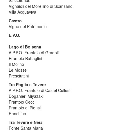
Sassotondo
Vignaioli del Morellino di Scansano
Villa Acquaviva
Castro
Vigne del Patrimonio
E.V.O.
Lago di Bolsena
A.P.P.O. Frantoio di Gradoli
Frantoio Battaglini
Il Molino
Le Mosse
Presciuttini
Tra Paglia e Tevere
A.P.P.O. Frantoio di Castel Cellesi
Doganieri Miyazaki
Frantoio Cecci
Frantoio di Piensi
Ranchino
Tra Tevere e Nera
Fonte Santa Maria