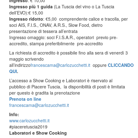
Ingresso
: € 10,00
Ingresso più 1 guida
(La Tuscia del vino o La Tuscia
dell’EVO):€ 15,00
Ingresso ridotto
: €5,00 comprendente calice e tracolla, per
soci AIS, F.I.S., ONAV, A.R.S., Slow Food, dietro
presentazione di tessera all’entrata
Ingresso omaggio: soci F.I.S.A.R., operatori previo pre-
accredito, stampa preferibilmente pre-accredito
La richiesta di accredito è possibile fino alla sera di venerdì 3
maggio scrivendo
all’indirizzo
francescama@carlozucchetti.it
oppure
CLICCANDO
QUI
.
L’accesso a Show Cooking e Laboratori è riservato al
pubblico di Piacere Tuscia, la disponibilità di posti è limitata
per questo è gradita la prenotazione
Prenota on line
francescama@carlozucchetti.it
Info:
www.carlozucchetti.it
#piaceretuscia2019
Laboratori e Show Cooking