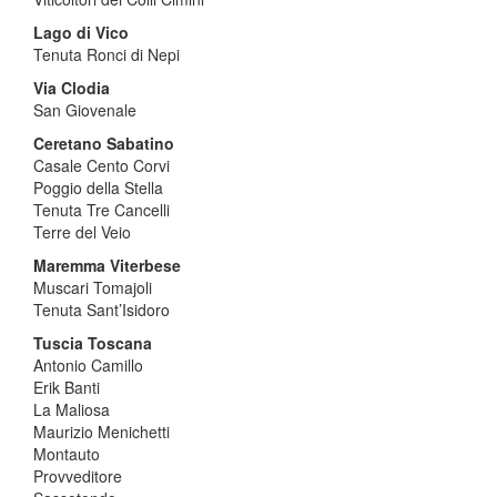
Lago di Vico
Tenuta Ronci di Nepi
Via Clodia
San Giovenale
Ceretano Sabatino
Casale Cento Corvi
Poggio della Stella
Tenuta Tre Cancelli
Terre del Veio
Maremma Viterbese
Muscari Tomajoli
Tenuta Sant’Isidoro
Tuscia Toscana
Antonio Camillo
Erik Banti
La Maliosa
Maurizio Menichetti
Montauto
Provveditore