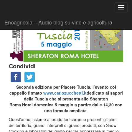
Ricerca
Toggl
per:
|
|
Comunicati
3 Maggio 2019
Fabio Ciarla
navig
Enoagricola – Audio blog su vino e agricoltura
Condividi
Seconda edizione per Piacere Tuscia, l’evento col
cappello firmato
www.carlozucchetti.it
dedicato ai sapori
della Tuscia che si presenta allo Sheraton
Roma Hotel domenica 5 maggio a partire dalle 14,30 con
una formula ampliata.
Quest’anno insieme ai produttori saranno presenti gli chef
del territorio, grandi interpreti di grandi prodotti, con Show
Cooking e laboratori del gusto per far apprezzare al meglio