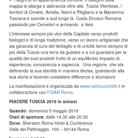
mappa si allarga e abbraccia oltre alla Tuscia Viterbese, i
territori di Orvieto, Amelia, Narni e Pitigliano e la Maremma
Toscana e scende a sud lungo la Costa Etrusco Romana
passando per Cerveteri e arrivando a Veio.
L’interesse sempre più vivo della Capitale verso prodotti
biologici e di lunga tradizione, verso un lavoro artigianale che
sia garanzia di cura del dettaglio e di unicità fanno sempre di
più della Tuscia una terra da gustare e a cui guardare per la
qualità dei suoi prodotti frutto di un equilibrato impasto di
esperienza, conoscenza e sapienza. Una regione che sta
definendo la sua identità in maniera decisa, guardando alla
sua storia e facendo coesistere differenze e sfumature.
La manifestazione è organizzata da
www.carlozucchetti.it
in
collaborazione con
FISAR Roma
.
PIACERE TUSCIA 2019 in sintesi
Quando
: domenica 5 maggio 2019
Orari di apertura
: dalle 14.30 alle 20.30
Dove
: Sheraton Roma Hotel & Conference
Viale del Pattinaggio, 100 – 00144 Roma