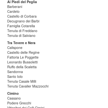
Ai Piedi del Peglia
Barberani
Cardeto
Castello di Corbara
Decugnano dei Barbi
Famiglia Cotarella
Tenuta di Freddano
Tenuta di Salviano
Tra Tevere e Nera
Calispone
Castello delle Regine
Fattoria Le Poggette
Leonardo Bussoletti
Ruffo della Scaletta
Sandonna
Santo Iolo
Tenuta Casale Milli
Tenuta Cavalier Mazzocchi
Cimino
Cassano
Podere Grecchi
Viticoltori dei Colli Cimini