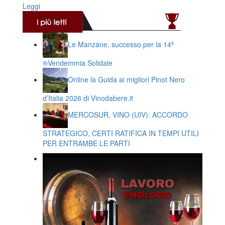
Leggi
Le Manzane, successo per la 14ª
®️Vendemmia Solidale
Online la Guida ai migliori Pinot Nero
d’Italia 2026 di Vinodabere.it
MERCOSUR, VINO (UIV): ACCORDO
STRATEGICO, CERTI RATIFICA IN TEMPI UTILI
PER ENTRAMBE LE PARTI