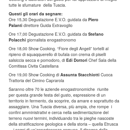
tutte le sfumature della Tuscia.
Questi gli orari da segnare:
Ore 15,30 Degustazione E.V.O. guidata da
Piero
Palanti
direttore Guida Extravoglio
Ore 17,00 Degustazione E.V.O. guidata da
Stefano
Polacchi
giornalista enogastronomo
Ore 18,00 Show Cooking. “Fiore degli Angeli” tortelli al
ripieno di squaqquerello di bufala con crema di piselli
salsiccia secca e pomodoro, di
Edi Dottori
Chef Sala della
Comitissa Civita Castellana
Ore 19,00 Show Cooking di
Assunta Stacchiotti
Cuoca
Trattoria del Cimino Caprarola
Saranno oltre 70 le aziende enogastronomiche riunite
per questa grande festa del gusto, espressione di un
territorio in fermento, da scoprire, da amare e soprattutto da
assaggiare. Una Tuscia diversa, più ampia, che rompe i
confini amministrativi e cerca nella sedimentazione del
terreno nuovi termini, individuando tra le pieghe nascoste
della stratificazione geologica e della storia – quella Etrusca
­– i segni di un’appartenenza comune. Il disegno della