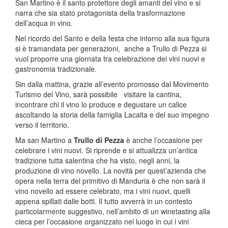
San Martino è il santo protettore degli amanti del vino e si
narra che sia stato protagonista della trasformazione
dell’acqua in vino.
Nel ricordo del Santo e della festa che intorno alla sua figura
si è tramandata per generazioni, anche a Trullo di Pezza si
vuol proporre una giornata tra celebrazione dei vini nuovi e
gastronomia tradizionale.
Sin dalla mattina, grazie all’evento promosso dal Movimento
Turismo del Vino, sarà possibile visitare la cantina,
incontrare chi il vino lo produce e degustare un calice
ascoltando la storia della famiglia Lacaita e del suo impegno
verso il territorio.
Ma san Martino a
Trullo di Pezza
è anche l’occasione per
celebrare i vini nuovi. Si riprende e si attualizza un’antica
tradizione tutta salentina che ha visto, negli anni, la
produzione di vino novello. La novità per quest’azienda che
opera nella terra del primitivo di Manduria è che non sarà il
vino novello ad essere celebrato, ma i vini nuovi, quelli
appena spillati dalle botti. Il tutto avverrà in un contesto
particolarmente suggestivo, nell’ambito di un winetasting alla
cieca per l’occasione organizzato nel luogo in cui i vini