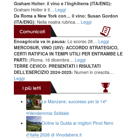
Graham Holter: il vino e l’Inghilterra (ITA/ENG):
Graham Holter è il…
Leggi
Da Roma a New York con… il vino: Susan Gordon
(ITA/ENG):
Nella nostra rubrica…
Leggi
Enoagricola va in pausa:
Lo scorso 28…
Leggi
MERCOSUR, VINO (UIV): ACCORDO STRATEGICO,
CERTI RATIFICA IN TEMPI UTILI PER ENTRAMBE LE
PARTI:
(Roma, 16 dicembre…
Leggi
TERRE CEVICO: PRESENTATI I RISULTATI
DELL’ESERCIZIO 2024-2025:
Numeri in crescita…
Leggi
Le Manzane, successo per la 14ª
®️Vendemmia Solidale
Online la Guida ai migliori Pinot Nero
d’Italia 2026 di Vinodabere.it