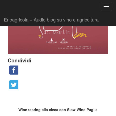
Ricerca
Toggl
per:
|
|
Comunicati
6 Novembre 2017
Fabio Ciarla
navig
Enoagricola – Audio blog su vino e agricoltura
Condividi
Wine tasting alla cieca con Slow Wine Puglia