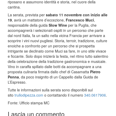
riposano e assumono identità e storia, nel cuore della
cantina.
La serata, prevista per
sabato 11 novembre con inizio alle
19
, avrà un mattatore d’eccezione,
Francesco Muci
,
responsabile della guida
Slow Wine
per la Puglia, che
accompagnerà i selezionati ospiti in un percorso che parte
dal nord Italia, fa un salto nella vicina Francia per arrivare a
scoprire i vini nuovi pugliesi. Storia, terroir, tradizione, culture
enoiche a confronto per un percorso che si prospetta
intrigante se declinato come Muci sa fare, in uno stile vivace
e ficcante. Solo dopo inizierà la festa, nel ritmo tutto salentino
della celebrazione della tradizione gastronomica e musicale.
Vino in caraffa spillato dalle botti da accompagnare a una
proposta culinaria firmata dallo chef di Casamatta
Pietro
Penna
, da poco insignito di un Cappello dalla Guida de
L’Espresso.
Tutte le informazioni sulla serata sono disponibili sul
sito
trullodipezza.com
o contattando il numero
340.0617906
.
Fonte: Ufficio stampa MC
Lascia un commento