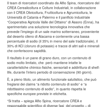
Il team di ricercatori coordinato da Alfio Spina, ricercatore del
CREA Cerealicoltura e Colture Industriali, in collaborazione
con il CREA Olivicoltura, Frutticoltura e Agrumicoltura, le
Università di Catania e Palermo e il panificio industriale
“Cooperativa Agricola Valle del Dittaino” di Assoro (Enna), ha
sperimentato una soluzione tecnologica innovativa che
prevede l’impiego di un sale marino sotterraneo, proveniente
dal deserto cileno di Atacama e contenente una bassa
percentuale di sodio (il 35% in meno del sale tradizionale), il
30% di KCl (cloruro di potassio) e tracce di altri sali e minerali
che conferiscono sapidità.
Il risultato è un pane di grano duro, con un contenuto di
sodio molto limitato, che però mantiene intatte le
caratteristiche chimico-fisiche, sensoriali e addirittura di shelf-
life, durante l’intero periodo di conservazione (90 giorni).
È, a pieno titolo, un alimento funzionale salutistico, che può
fregiarsi dei claims “a ridotto contenuto di sodio” e “a
ridottissimo contenuto di sodio”, in quanto rispetta le
specifiche europee previste in etichetta.
“Si tratta – spiega Alfio Spina, ricercatore CREA e
responsabile scientifico di diverse fasi del progetto – di