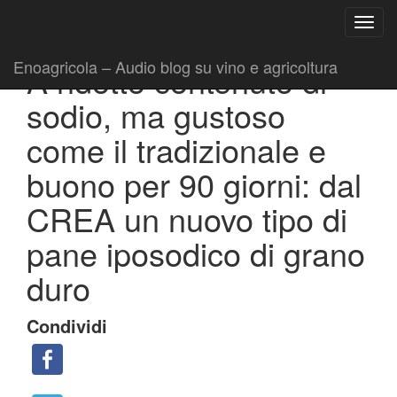
Ricerca
Toggl
per:
|
|
Comunicati
13 Luglio 2020
Fabio Ciarla
navig
Enoagricola – Audio blog su vino e agricoltura
A ridotto contenuto di
sodio, ma gustoso
come il tradizionale e
buono per 90 giorni: dal
CREA un nuovo tipo di
pane iposodico di grano
duro
Condividi