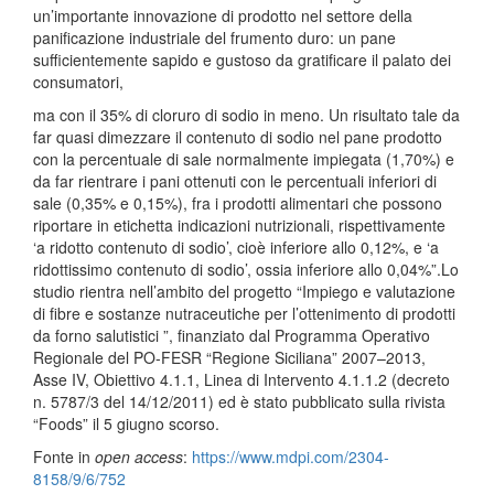
un’importante innovazione di prodotto nel settore della
panificazione industriale del frumento duro: un pane
sufficientemente sapido e gustoso da gratificare il palato dei
consumatori,
ma con il 35% di cloruro di sodio in meno. Un risultato tale da
far quasi dimezzare il contenuto di sodio nel pane prodotto
con la percentuale di sale normalmente impiegata (1,70%) e
da far rientrare i pani ottenuti con le percentuali inferiori di
sale (0,35% e 0,15%), fra i prodotti alimentari che possono
riportare in etichetta indicazioni nutrizionali, rispettivamente
‘a ridotto contenuto di sodio’, cioè inferiore allo 0,12%, e ‘a
ridottissimo contenuto di sodio’, ossia inferiore allo 0,04%”.Lo
studio rientra nell’ambito del progetto “Impiego e valutazione
di fibre e sostanze nutraceutiche per l’ottenimento di prodotti
da forno salutistici ”, finanziato dal Programma Operativo
Regionale del PO-FESR “Regione Siciliana” 2007–2013,
Asse IV, Obiettivo 4.1.1, Linea di Intervento 4.1.1.2 (decreto
n. 5787/3 del 14/12/2011) ed è stato pubblicato sulla rivista
“Foods” il 5 giugno scorso.
Fonte in
open access
:
https://www.mdpi.com/
2304-
8158/9/6/752