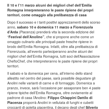
Il 10 e l’11 marzo alcuni dei migliori chef dell’Emilia
Romagna interpreteranno le paste ripiene dei propri
territori, come omaggio alla prelibatezza di casa
Dopo il successo e i tanti positivi apprezzamenti dello scorso
anno,
sabato 10 e domenica 11 marzo a Fiorenzuola
d’Arda
(Piacenza) prenderà vita la seconda edizione del
“
Festival dell’Anolino”
, che si propone anche come un
omaggio culinario alle principali
paste fresche ripiene in
brodo dell’Emilia Romagna. Infatti, oltre alla prelibatezza di
Fiorenzuola, all’evento parteciperanno anche alcuni dei
migliori chef dell’Emilia Romagna, tutti soci dell’Associazione
CheftoChef, che interpreteranno le paste ripiene dei propri
territori.
Il sabato e la domenica per cena, all’interno dello stand
allestito nel centro del paese, sarà possibile degustare gli
Anolini nelle varianti di carne e di formaggio. Domenica a
pranzo, invece, sarà l’occasione per assaporare ben 4 paste
ripiene tipiche dell’Emilia Romagna, oltre ovviamente al
padrone di casa l’Anolino:
Filippo Chiappini Dattilo di
Piacenza
proporrà Anolini in vellutata di funghi e cubetti
croccanti di goletta piacentina, il decano degli chef
Silverio