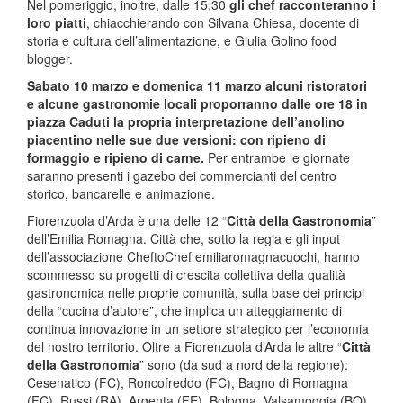
Nel pomeriggio, inoltre, dalle 15.30
gli chef racconteranno i
loro piatti
, chiacchierando con Silvana Chiesa, docente di
storia e cultura dell’alimentazione, e Giulia Golino food
blogger.
Sabato 10 marzo e domenica 11 marzo alcuni ristoratori
e alcune gastronomie locali proporranno dalle ore 18 in
piazza Caduti la propria interpretazione dell’anolino
piacentino nelle sue due versioni: con ripieno di
formaggio e ripieno di carne.
Per entrambe le giornate
saranno presenti i gazebo dei commercianti del centro
storico, bancarelle e animazione.
Fiorenzuola d’Arda è una delle 12 “
Città della Gastronomia
”
dell’Emilia Romagna. Città che, sotto la regia e gli input
dell’associazione CheftoChef emiliaromagnacuochi, hanno
scommesso su progetti di crescita collettiva della qualità
gastronomica nelle proprie comunità, sulla base dei principi
della “cucina d’autore”, che implica un atteggiamento di
continua innovazione in un settore strategico per l’economia
del nostro territorio. Oltre a Fiorenzuola d’Arda le altre “
Città
della Gastronomia
” sono (da sud a nord della regione):
Cesenatico (FC), Roncofreddo (FC), Bagno di Romagna
(FC), Russi (RA), Argenta (FE), Bologna, Valsamoggia (BO),