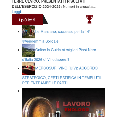
TERRE CEVICO: PRESENTATI I RISULTATI
DELL’ESERCIZIO 2024-2025:
Numeri in crescita…
Leggi
Le Manzane, successo per la 14ª
®️Vendemmia Solidale
Online la Guida ai migliori Pinot Nero
d’Italia 2026 di Vinodabere.it
MERCOSUR, VINO (UIV): ACCORDO
STRATEGICO, CERTI RATIFICA IN TEMPI UTILI
PER ENTRAMBE LE PARTI