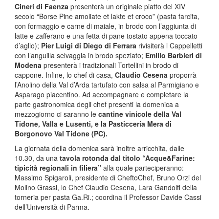
Cineri di Faenza
presenterà un originale piatto del XIV
secolo “Borse Pine amoliate et lakte et croco” (pasta farcita,
con formaggio e carne di maiale, in brodo con l’aggiunta di
latte e zafferano e una fetta di pane tostato appena toccato
d’aglio);
Pier Luigi di Diego di Ferrara
rivisiterà i Cappelletti
con l’anguilla selvaggia in brodo speziato;
Emilio Barbieri di
Modena
presenterà i tradizionali Tortellini in brodo di
cappone. Infine, lo chef di casa,
Claudio Cesena
proporrà
l’Anolino della Val d’Arda tartufato con salsa al Parmigiano e
Asparago piacentino. Ad accompagnare e completare la
parte gastronomica degli chef presenti la domenica a
mezzogiorno ci saranno le
cantine vinicole della Val
Tidone, Valla e Lusenti, e la Pasticceria Mera di
Borgonovo Val Tidone (PC).
La giornata della domenica sarà inoltre arricchita, dalle
10.30, da una
tavola rotonda dal titolo “Acque&Farine:
tipicità regionali in filiera”
alla quale parteciperanno:
Massimo Spigaroli, presidente di CheftoChef, Bruno Orzi del
Molino Grassi, lo Chef Claudio Cesena, Lara Gandolfi della
torneria per pasta Ga.Ri.; coordina il Professor Davide Cassi
dell’Università di Parma.