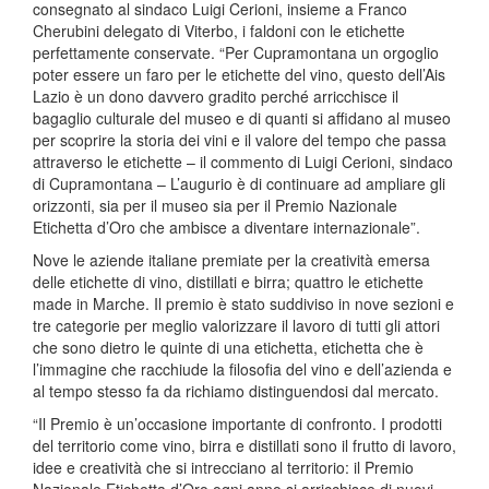
consegnato al sindaco Luigi Cerioni, insieme a Franco
Cherubini delegato di Viterbo, i faldoni con le etichette
perfettamente conservate. “Per Cupramontana un orgoglio
poter essere un faro per le etichette del vino, questo dell’Ais
Lazio è un dono davvero gradito perché arricchisce il
bagaglio culturale del museo e di quanti si affidano al museo
per scoprire la storia dei vini e il valore del tempo che passa
attraverso le etichette – il commento di Luigi Cerioni, sindaco
di Cupramontana – L’augurio è di continuare ad ampliare gli
orizzonti, sia per il museo sia per il Premio Nazionale
Etichetta d’Oro che ambisce a diventare internazionale”.
Nove le aziende italiane premiate per la creatività emersa
delle etichette di vino, distillati e birra; quattro le etichette
made in Marche. Il premio è stato suddiviso in nove sezioni e
tre categorie per meglio valorizzare il lavoro di tutti gli attori
che sono dietro le quinte di una etichetta, etichetta che è
l’immagine che racchiude la filosofia del vino e dell’azienda e
al tempo stesso fa da richiamo distinguendosi dal mercato.
“Il Premio è un’occasione importante di confronto. I prodotti
del territorio come vino, birra e distillati sono il frutto di lavoro,
idee e creatività che si intrecciano al territorio: il Premio
Nazionale Etichetta d’Oro ogni anno si arricchisce di nuovi