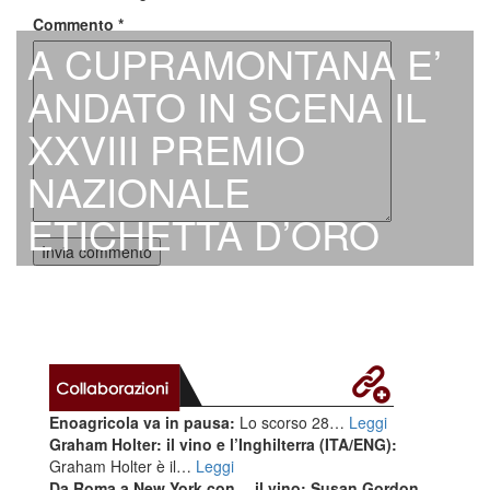
Commento
*
A CUPRAMONTANA E’
ANDATO IN SCENA IL
XXVIII PREMIO
NAZIONALE
ETICHETTA D’ORO
Enoagricola va in pausa:
Lo scorso 28…
Leggi
Graham Holter: il vino e l’Inghilterra (ITA/ENG):
Graham Holter è il…
Leggi
Da Roma a New York con… il vino: Susan Gordon