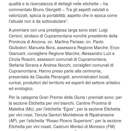
qualità e la ricercatezza di dettagli nelle etichette – ha
commentato Bruno Giorgetti – Tra gli aspetti valutati e
valorizzati, spicca la portabilità; aspetto che in epoca come
l’attuale non è da sottovalutare”.
A premiare con una prestigiosa targa sono stati: Luigi
Cerioni, sindaco di Cupramontana nonché presidente della
Provincia di Ancona; on. Martina Parisse; on. Paolo
Giuliodori; Manuela Bora, assessora Regione Marche; Enzo
Giancarli, consigliere Regione Marche; Alessandro Luzi e
Cinzia Roscini, assessori comunali di Cupramontana;
Stefania Sorana e Andrea Nocchi, consiglieri comunali di
Cupramontana. Hanno preso parte alla cerimonia,
presentata da Claudia Pierangeli, amministratori locali,
curiosi, produttori del territorio ed esperti del settore artistico
ed enologico.
Per la categoria Gran Premio della Giuria i premiati sono: per
la sezione Etichetta per vini bianchi, Cantine Provima di
Matelica (Mc), per l’etichetta “Egos”; per la sezione Etichetta
per vini rossi, Tenuta Santori Montebove di Ripatransone
(AP), per l’etichetta “Rosso Piceno Superiore”; per la sezione
Etichetta per vini rosati, Castrum Morisci di Moresco (FM)