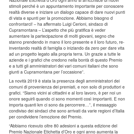
stimoli perché è un appuntamento importante per conoscere
realtà diverse e iniziare un dialogo capace di dare nuovi punti
di vista e spunti per la promozione. Abbiamo bisogno d
confrontarci! – ha affermato Luigi Cerioni, sindaco di
Cupramontana – L’aspetto che più gratifica è veder
aumentare la partecipazione di molti giovani, segno che
stanno prendendo in mano il loro presente e il loro futuro, re-
inventando realtà di famiglia o iniziando da zero per dare vita
ad un progetto legato alla propria terra. Un grazie a tutte le
aziende e i grafici che credono nella bontà di questo Premio
e a tutti gli amministratori dei vari comuni italiani che sono
giunti a Cupramontana per l’occasione”.
La novità 2019 è stata la presenza degli amministratori dei
comuni di provenienza dei premiati, e non solo di produttori e
grafici. “Siamo vicini ai cittadini e al loro lavoro, è per noi un
onore seguirli quando ci sono momenti così importanti. E non
importa quanti km ci sono da percorrere…”, il messaggio
condiviso dei sindaci che sono arrivati da varie regioni d’Italia
per condividere l’emozione del Premio.
“Abbiamo ricevuto oltre 80 adesioni a questa edizione del
Premio Nazionale Etichetta d’Oro e ogni anno aumenta la