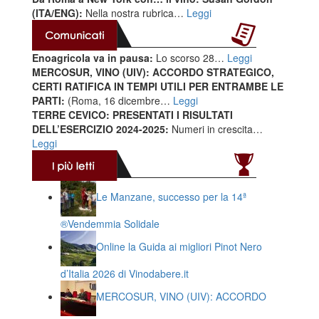
(ITA/ENG):
Nella nostra rubrica…
Leggi
Enoagricola va in pausa:
Lo scorso 28…
Leggi
MERCOSUR, VINO (UIV): ACCORDO STRATEGICO,
CERTI RATIFICA IN TEMPI UTILI PER ENTRAMBE LE
PARTI:
(Roma, 16 dicembre…
Leggi
TERRE CEVICO: PRESENTATI I RISULTATI
DELL’ESERCIZIO 2024-2025:
Numeri in crescita…
Leggi
Le Manzane, successo per la 14ª
®️Vendemmia Solidale
Online la Guida ai migliori Pinot Nero
d’Italia 2026 di Vinodabere.it
MERCOSUR, VINO (UIV): ACCORDO