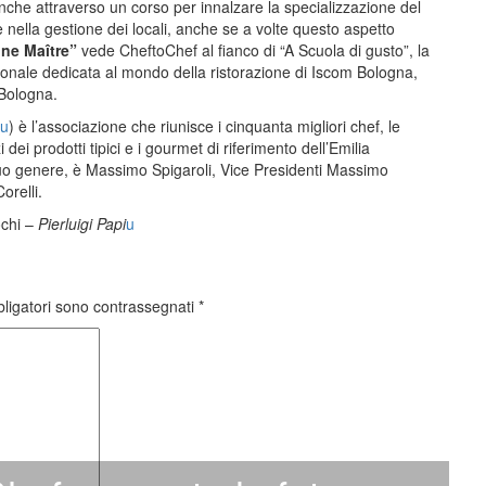
anche attraverso un corso per innalzare la specializzazione del
 nella gestione dei locali, anche se a volte questo aspetto
ne Maître”
vede CheftoChef al fianco di “A Scuola di gusto”, la
ionale dedicata al mondo della ristorazione di Iscom Bologna,
 Bologna.
eu
) è l’associazione che riunisce i cinquanta migliori chef, le
ei prodotti tipici e i gourmet di riferimento dell’Emilia
uo genere, è Massimo Spigaroli, Vice Presidenti Massimo
orelli.
ochi –
Pierluigi Papi
u
bligatori sono contrassegnati
*