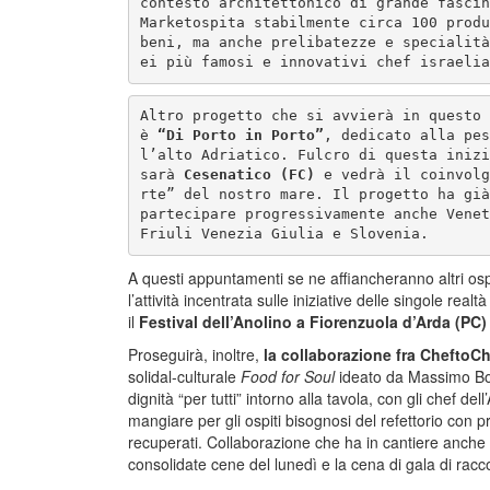
contesto architettonico di grande fascin
Marketospita stabilmente circa 100 produ
beni, ma anche prelibatezze e specialità
ei più famosi e innovativi chef israelia
Altro progetto che si avvierà in questo 
è 
“Di Porto in Porto”
, dedicato alla pes
l’alto Adriatico. Fulcro di questa inizi
sarà 
Cesenatico (FC)
 e vedrà il coinvolg
rte” del nostro mare. Il progetto ha già
partecipare progressivamente anche Venet
Friuli Venezia Giulia e Slovenia.
A questi appuntamenti se ne affiancheranno altri ospi
l’attività incentrata sulle iniziative delle singole 
il
Festival dell’Anolino a Fiorenzuola d’Arda (PC)
Proseguirà, inoltre,
la collaborazione fra CheftoCh
solidal-culturale
Food for Soul
ideato da Massimo Bott
dignità “per tutti” intorno alla tavola, con gli chef de
mangiare per gli ospiti bisognosi del refettorio con pro
recuperati. Collaborazione che ha in cantiere anche alt
consolidate cene del lunedì e la cena di gala di racco