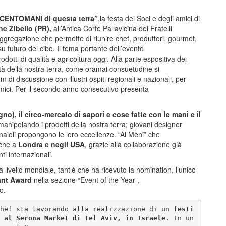
CENTOMANI di questa terra”
,la festa dei Soci e degli amici di
ne Zibello (PR),
all’Antica Corte Pallavicina dei Fratelli
aggregazione che permette di riunire chef, produttori, gourmet,
u futuro del cibo. Il tema portante dell’evento
rodotti di qualità e agricoltura oggi. Alla parte espositiva dei
lità della nostra terra, come oramai consuetudine si
i discussione con illustri ospiti regionali e nazionali, per
onomici. Per il secondo anno consecutivo presenta
no), il circo-mercato di sapori e cose fatte con le mani e il
manipolando i prodotti della nostra terra; giovani designer
naioli propongono le loro eccellenze. “Al Mèni” che
nche a
Londra e negli USA
, grazie alla collaborazione già
i internazionali.
 livello mondiale, tant’è che ha ricevuto la nomination, l’unico
ant Award
nella sezione “Event of the Year”,
o.
hef sta lavorando alla realizzazione di un 
festi
 al Serona Market di Tel Aviv, in Israele
. In un 