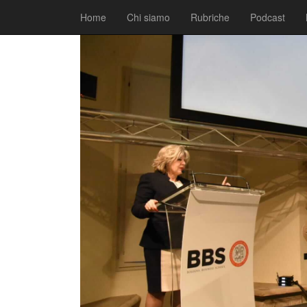
|
|
Comunicati
26 Febbraio 2019
Fabio Ciarla
Home
Chi siamo
Rubriche
Podcast