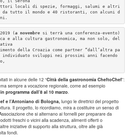
o, il Serona 

ttori locali di spezie, formaggi, salumi e altri 
 da tutto il mondo e 40 ristoranti, con alcuni d
ni.
2019 (
a novembre
 si terrà una conferenza-evento) 
ca e alla cultura gastronomica, ma non solo, del
ativa 

imento della Croazia come partner “dall’altra pa
 individuato sviluppi nei prossimi anni facendo 
o, 

tati in alcune delle 12 “
Città della gastronomia CheftoChef
”:
realtà ma sempre a vocazione regionale, come ad esempio
 in programma dall’8 al 10 marzo
.
ef e l’Antoniano di Bologna,
lungo le direttrici del progetto
ura. Il progetto, lo ricordiamo, mira a costituire un senso di
ll’Associazione che si alternano ai fornelli per preparare da
dotti freschi o vicini alla scadenza, alimenti offerti o
re iniziative di supporto alla struttura, oltre alle già
lta fondi.