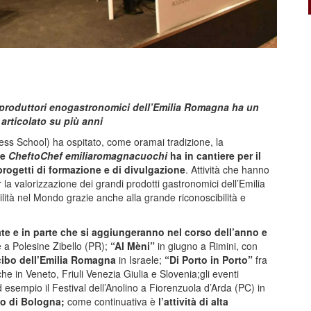
e produttori enogastronomici dell’Emilia Romagna ha un
rticolato su più anni
ess School) ha ospitato, come oramai tradizione, la
he
CheftoChef emiliaromagnacuochi
ha in cantiere per il
, progetti di formazione e di divulgazione
. Attività che hanno
a valorizzazione dei grandi prodotti gastronomici dell’Emilia
lità nel Mondo grazie anche alla grande riconoscibilità e
ate e in parte che si aggiungeranno nel corso dell’anno e
e a Polesine Zibello (PR);
“Al Mèni”
in giugno a Rimini, con
 cibo dell’Emilia Romagna
in Israele;
“Di Porto in Porto”
fra
e in Veneto, Friuli Venezia Giulia e Slovenia;gli eventi
esempio il Festival dell’Anolino a Fiorenzuola d’Arda (PC) in
o di Bologna;
come continuativa è
l’attività di alta