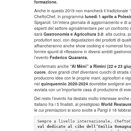
formazione.
Anche in questo 2019 non mancherà il tradizionale “
CheftoChef, in programma
lunedì 1 aprile a Polesi
Spigaroli. Un’intera giornata di aggiornamento e di 
esperti del settore agroalimentare per un confronto s
sarà
Gastronomia e Agricoltura 3.0
: alta cucina, p
produttori soci, con degustazioni dei prodotti di qua
affiancheranno anche show cooking e numerosi forum d
fornire spunti di riflessione in diversi ambiti gastr
l’evento
Federico Quaranta.
Confermato anche
“Al Mèni” a Rimini (22 e 23 giug
cuore
, dove grandi chef diventano cuochi di strada 
producono idee con le proprie mani; agricoltori e vig
nel
quinquennio 2020-2024
dovrebbe svolgersi a
avviata con un’importante casa di produzione di event
Del resto l’evento ha destato molto interesse anche a
italiano fra i 5 finalisti, al prestigioso
World Restaur
le cui premiazioni si sono svolte a Parigi il 18 febbrai
Sempre a livello internazionale, CheftoC
val dedicato al cibo dell’Emilia Romagna