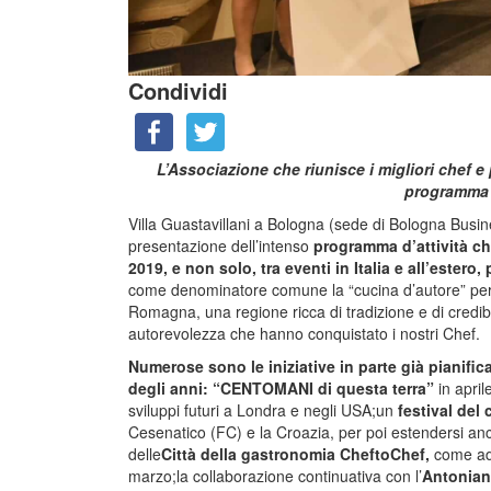
Condividi
L’Associazione che riunisce i migliori chef 
programma a
Villa Guastavillani a Bologna (sede di Bologna Busin
presentazione dell’intenso
programma d’attività c
2019, e non solo, tra eventi in Italia e all’estero
come denominatore comune la “cucina d’autore” per l
Romagna, una regione ricca di tradizione e di credibi
autorevolezza che hanno conquistato i nostri Chef.
Numerose sono le iniziative in parte già pianific
degli anni: “CENTOMANI di questa terra”
in april
sviluppi futuri a Londra e negli USA;un
festival del
Cesenatico (FC) e la Croazia, per poi estendersi anch
delle
Città della gastronomia CheftoChef,
come ad 
marzo;la collaborazione continuativa con l’
Antonian