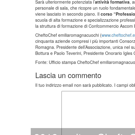
Sarà ulteriormente potenziata l’
attività formativa
, 
personale di sala, che ricopre un ruolo fondamentale
viene lasciato in secondo piano. Il
corso “Professio
scuola di alta formazione e specializzazione profess
la struttura di formazione di Confcommercio Ascom
CheftoChef emiliaromagnacuochi (
www.cheftochef.
cinquanta aziende compresi i più importanti Consorzi d
Romagna. Presidente dell’Associazione, unica nel s
Bottura e Paolo Teverini, Presidente Onorario Igles C
Fonte: Ufficio stampa CheftoChef emiliaromagnacu
Lascia un commento
Il tuo indirizzo email non sarà pubblicato.
I campi ob