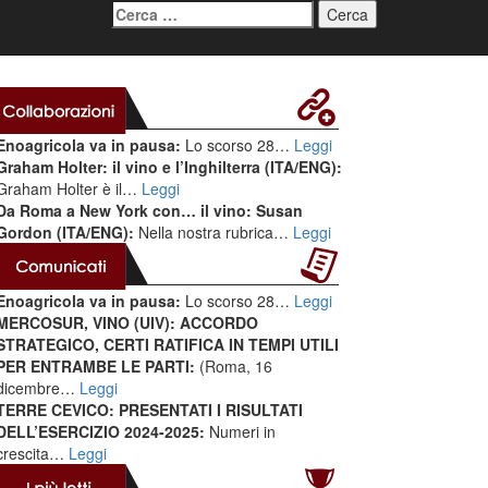
Ricerca
per:
Enoagricola va in pausa:
Lo scorso 28…
Leggi
Graham Holter: il vino e l’Inghilterra (ITA/ENG):
Graham Holter è il…
Leggi
Da Roma a New York con… il vino: Susan
Gordon (ITA/ENG):
Nella nostra rubrica…
Leggi
Enoagricola va in pausa:
Lo scorso 28…
Leggi
MERCOSUR, VINO (UIV): ACCORDO
STRATEGICO, CERTI RATIFICA IN TEMPI UTILI
PER ENTRAMBE LE PARTI:
(Roma, 16
dicembre…
Leggi
TERRE CEVICO: PRESENTATI I RISULTATI
DELL’ESERCIZIO 2024-2025:
Numeri in
crescita…
Leggi