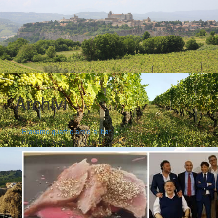
Archivi
Eravamo quattro amici al bar…
|
|
Blog
16 Giugno 2017
Fabio Ciarla