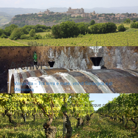
Archivi
Vinopedia – Tra terra e mare, vini di Sardegna e di
Maremma
|
|
Collaborazioni
7 Luglio 2015
Fabio Ciarla
La Sardegna è un’isola, famosa per le acque cristalline,
si mangerà tanto pesce. La Maremma è zona di butteri
e cavalli, si mangerà tanta carne. Enunciati tanto veri
quando imprecisi, è vero che in alcune zone dell’isola
famosa per la Costa Smeralda…