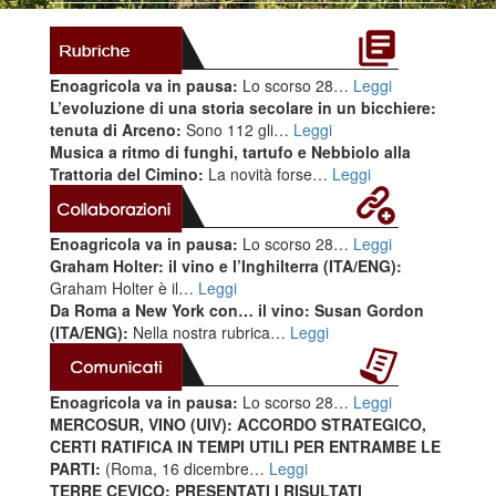
Enoagricola va in pausa:
Lo scorso 28…
Leggi
L’evoluzione di una storia secolare in un bicchiere:
tenuta di Arceno:
Sono 112 gli…
Leggi
Musica a ritmo di funghi, tartufo e Nebbiolo alla
Trattoria del Cimino:
La novità forse…
Leggi
Enoagricola va in pausa:
Lo scorso 28…
Leggi
Graham Holter: il vino e l’Inghilterra (ITA/ENG):
Graham Holter è il…
Leggi
Da Roma a New York con… il vino: Susan Gordon
(ITA/ENG):
Nella nostra rubrica…
Leggi
Enoagricola va in pausa:
Lo scorso 28…
Leggi
MERCOSUR, VINO (UIV): ACCORDO STRATEGICO,
CERTI RATIFICA IN TEMPI UTILI PER ENTRAMBE LE
PARTI:
(Roma, 16 dicembre…
Leggi
TERRE CEVICO: PRESENTATI I RISULTATI