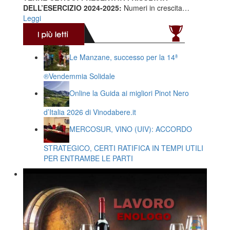
DELL’ESERCIZIO 2024-2025:
Numeri in crescita…
Leggi
Le Manzane, successo per la 14ª
®️Vendemmia Solidale
Online la Guida ai migliori Pinot Nero
d’Italia 2026 di Vinodabere.it
MERCOSUR, VINO (UIV): ACCORDO
STRATEGICO, CERTI RATIFICA IN TEMPI UTILI
PER ENTRAMBE LE PARTI