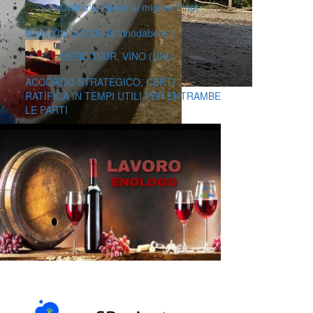
Online la Guida ai migliori Pinot
Nero d’Italia 2026 di Vinodabere.it
MERCOSUR, VINO (UIV):
ACCORDO STRATEGICO, CERTI
RATIFICA IN TEMPI UTILI PER ENTRAMBE
LE PARTI