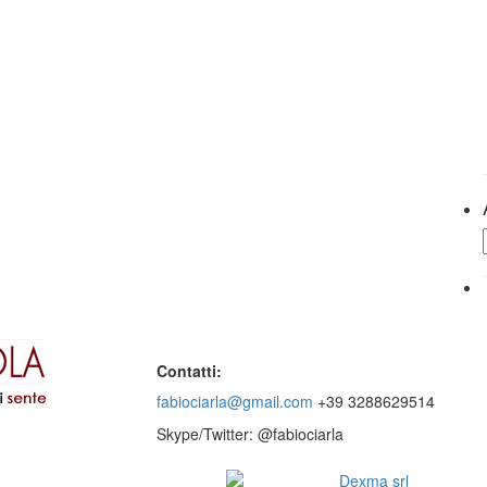
Contatti:
fabiociarla@gmail.com
+39 3288629514
Skype/Twitter: @fabiociarla
© 2016 - Website by
Dexma srl