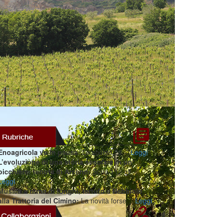
Enoagricola va in pausa:
Lo scorso 28…
Leggi
L’evoluzione di una storia secolare in un
bicchiere: tenuta di Arceno:
Sono 112 gli…
Leggi
Musica a ritmo di funghi, tartufo e Nebbiolo
alla Trattoria del Cimino:
La novità forse…
Leggi