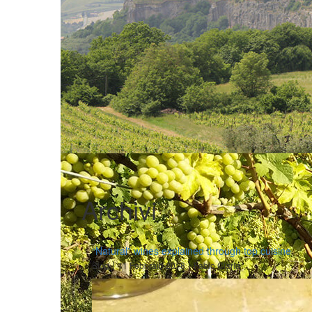
Archivi
“Natural” wines explained through top cuisine
|
|
Blog
11 Febbraio 2018
Fabio Ciarla