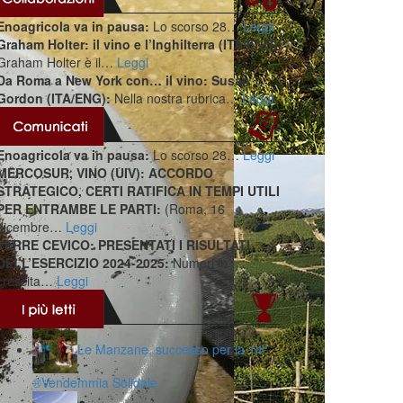
Enoagricola va in pausa:
Lo scorso 28…
Leggi
Graham Holter: il vino e l’Inghilterra (ITA/ENG):
Graham Holter è il…
Leggi
Da Roma a New York con… il vino: Susan
Gordon (ITA/ENG):
Nella nostra rubrica…
Leggi
Enoagricola va in pausa:
Lo scorso 28…
Leggi
MERCOSUR, VINO (UIV): ACCORDO
STRATEGICO, CERTI RATIFICA IN TEMPI UTILI
PER ENTRAMBE LE PARTI:
(Roma, 16
dicembre…
Leggi
TERRE CEVICO: PRESENTATI I RISULTATI
DELL’ESERCIZIO 2024-2025:
Numeri in
crescita…
Leggi
Le Manzane, successo per la 14ª
®️Vendemmia Solidale