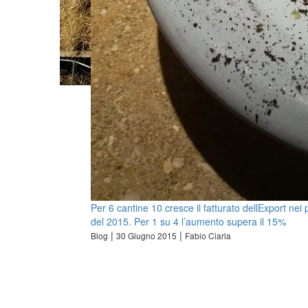
Per 6 cantine 10 cresce il fatturato dellExport nei 
del 2015. Per 1 su 4 l’aumento supera il 15%
|
|
Blog
30 Giugno 2015
Fabio Ciarla