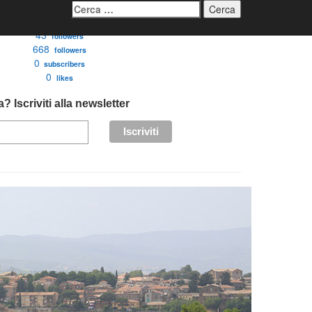
Ricerca
per:
3276
followers
43
followers
668
followers
0
subscribers
0
likes
? Iscriviti alla newsletter