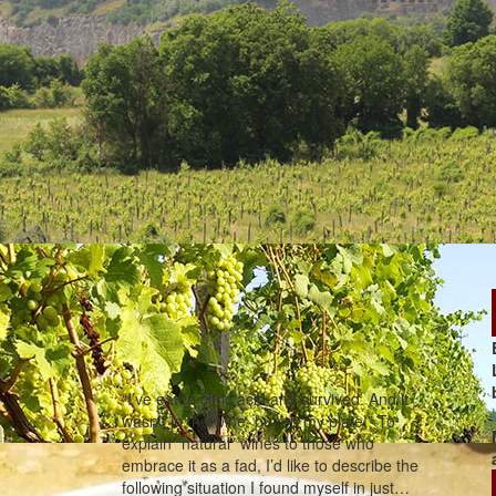
“I’ve eaten citric acid and survived. And it
wasn’t in the wine, but on my plate!” To
explain “natural” wines to those who
embrace it as a fad, I’d like to describe the
following situation I found myself in just…