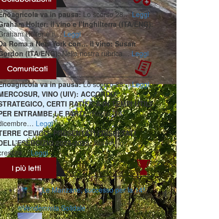
Enoagricola va in pausa:
Lo scorso 28…
Leggi
Graham Holter: il vino e l’Inghilterra (ITA/ENG):
Graham Holter è il…
Leggi
Da Roma a New York con… il vino: Susan
Gordon (ITA/ENG):
Nella nostra rubrica…
Leggi
Enoagricola va in pausa:
Lo scorso 28…
Leggi
MERCOSUR, VINO (UIV): ACCORDO
STRATEGICO, CERTI RATIFICA IN TEMPI UTILI
PER ENTRAMBE LE PARTI:
(Roma, 16
dicembre…
Leggi
TERRE CEVICO: PRESENTATI I RISULTATI
DELL’ESERCIZIO 2024-2025:
Numeri in
crescita…
Leggi
Le Manzane, successo per la 14ª
®️Vendemmia Solidale