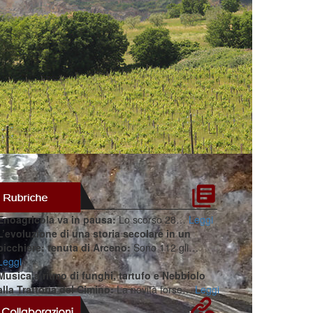
Enoagricola va in pausa:
Lo scorso 28…
Leggi
L’evoluzione di una storia secolare in un
bicchiere: tenuta di Arceno:
Sono 112 gli…
Leggi
Musica a ritmo di funghi, tartufo e Nebbiolo
alla Trattoria del Cimino:
La novità forse…
Leggi