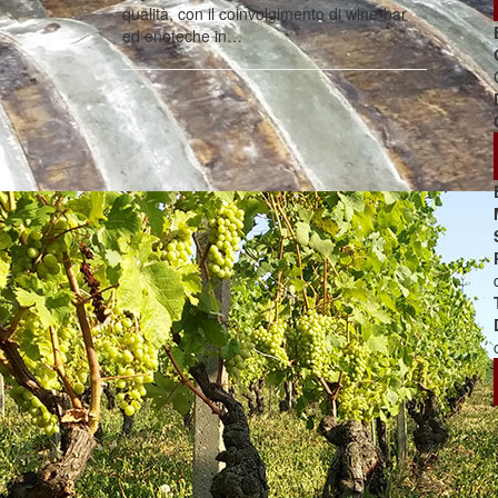
qualità, con il coinvolgimento di wine-bar
ed enoteche in…