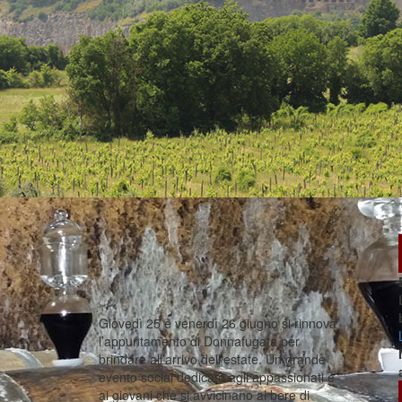
Giovedì 25 e venerdì 26 giugno si rinnova
l’appuntamento di Donnafugata per
brindare all’arrivo dell’estate. Un grande
evento social dedicato agli appassionati e
ai giovani che si avvicinano al bere di