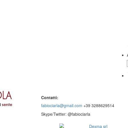
Contatti:
fabiociarla@gmail.com
+39 3288629514
Skype/Twitter: @fabiociarla
© 2016 - Website by
Dexma srl