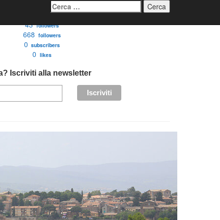
Ricerca
per:
3276
followers
43
followers
668
followers
0
subscribers
0
likes
? Iscriviti alla newsletter