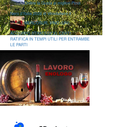
Online la Guida ai migliori Pinot
Nero d’Italia 2026 di Vinodabere.it
MERCOSUR, VINO (UIV):
ACCORDO STRATEGICO, CERTI
RATIFICA IN TEMPI UTILI PER ENTRAMBE
LE PARTI