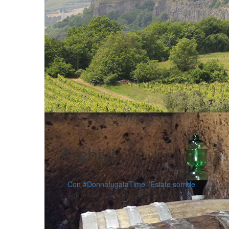
Archivi
Con #DonnafugataTime l’Estate sorride
|
|
Comunicati
23 Giugno 2015
Fabio Ciarla